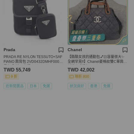
Prada
Chanel
PRADA RE NYLON TESSUTO+SAF
【酷酷女孩的通勤包💅🏻容量很大✨
FIANO 肩背包 2VD0432DMHF0002
全網罕見‼️】Chanel菱格紋雙C單肩|
黑色 全新 男女通用
斜揹｜手提包
TWD 55,749
TWD 42,002
9 折
現折 800
近新閒置品
日本
免運
狀況良好
香港
免運