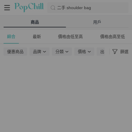
二手 shoulder bag
商品
用戶
綜合
最新
價格由低至高
價格由高至低
優惠商品
品牌
分類
價格
出貨地點
篩選