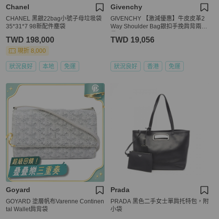
Chanel
Givenchy
CHANEL 黑銀22bag小號子母垃圾袋
GIVENCHY 【激減優惠】牛皮皮革2
35*31*7 98新配件塵袋
Way Shoulder Bag銀扣手挽肩背兩用
袋
TWD 198,000
TWD 19,056
現折 8,000
狀況良好
本地
免運
狀況良好
香港
免運
Goyard
Prada
GOYARD 塗層帆布Varenne Continen
PRADA 黑色二手女士單肩托特包，附
tal Wallet肩背袋
小袋