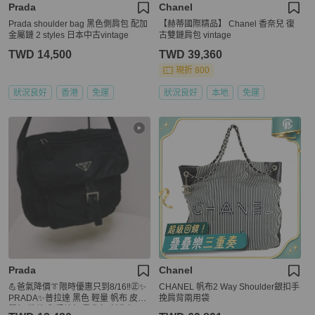
Prada
Chanel
Prada shoulder bag 黑色側肩包 配加
【赫蒂國際精品】 Chanel 香奈兒 復
金屬鏈 2 styles 日本中古vintage
古雙鏈肩包 vintage
TWD 14,500
TWD 39,360
現折 800
狀況良好
香港
免運
狀況良好
本地
免運
Prada
Chanel
💪爸氣降價👔限時優惠只到8/16‼️㊣✨
CHANEL 帆布2 Way Shoulder銀扣手
PRADA✨普拉達 黑色 輕量 帆布 皮革
挽肩背兩用袋
單釦 掀蓋式 郵差包 肩背包 斜背包 /二