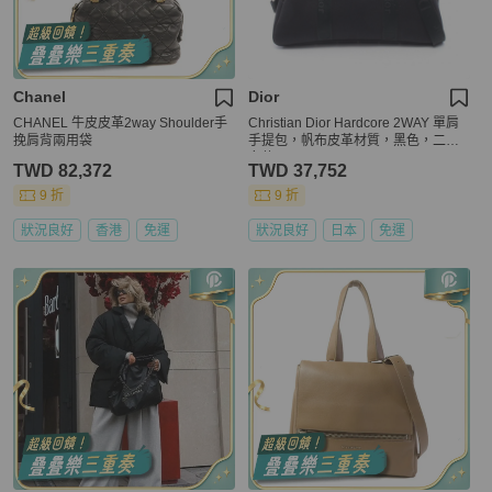
Chanel
Dior
CHANEL 牛皮皮革2way Shoulder手
Christian Dior Hardcore 2WAY 單肩
挽肩背兩用袋
手提包，帆布皮革材質，黑色，二手
女款
TWD 82,372
TWD 37,752
9 折
9 折
狀況良好
香港
免運
狀況良好
日本
免運