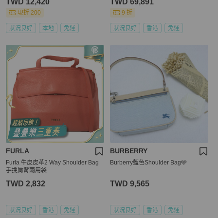
TWD 12,420
TWD 69,891
手包/二手精品/保證正品🌳二手樹屋🌳
現折 200
9 折
狀況良好
本地
免運
狀況良好
香港
免運
FURLA
BURBERRY
Furla 牛皮皮革2 Way Shoulder Bag
Burberry藍色Shoulder Bag🩵
手挽肩背兩用袋
TWD 2,832
TWD 9,565
狀況良好
香港
免運
狀況良好
香港
免運