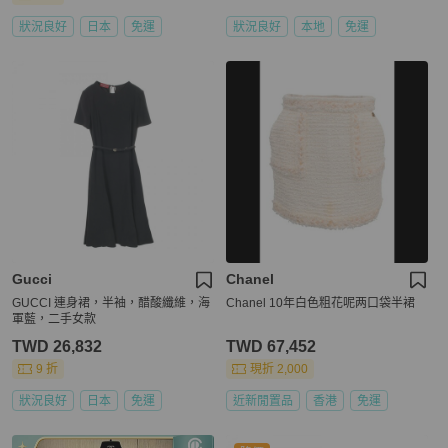
狀況良好
日本
免運
狀況良好
本地
免運
Gucci
Chanel
GUCCI 連身裙，半袖，醋酸纖維，海
Chanel 10年白色粗花呢两口袋半裙
軍藍，二手女款
TWD 26,832
TWD 67,452
9 折
現折 2,000
狀況良好
日本
免運
近新閒置品
香港
免運