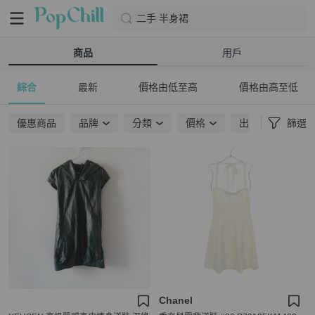
二手 半身裙
商品
用戶
綜合
最新
價格由低至高
價格由高至低
優惠商品
品牌
分類
價格
出貨地點
篩選
Chanel