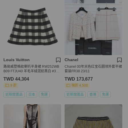
Louis Vuitton
Chanel
路易威登格紋喇叭半身裙 RW252WB
Chanel 00年米色红宝石圆领外套半裙
B09 FTJU40 羊毛羊絨混紡黑白 #34
套装FR38 23/11
女款
TWD 44,304
TWD 173,677
9 折
現折 4,500
近新閒置品
日本
免運
近新閒置品
香港
免運