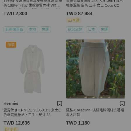
YEUSEN 高級質感真皮連身洋裝 深綠
香奈兒露背洋裝 #36 P79135K11429
色 100%小羊皮 柔軟絲質內裡 V領連
棉絲混紡 白色 二手 女士 Coco CC
身裙 前口袋 皮衣【壽司羊羊】二手衣
TWD 2,300
TWD 87,984
9 折
近新閒置品
本地
免運
狀況良好
日本
免運
降價
Hermès
愛馬仕 (HERMES) 2E0501DJ 女士白
藏私·Collection_淡綠毛料混絲古著裙
色棉質連身裙，二手，尺寸 38
義大利製
TWD 12,636
TWD 1,180
9 折