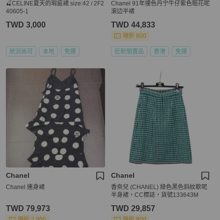
🍒CELINE夏天的瑕疵裙 size:42 / 2F2
Chanel 91年撞色丹宁牛仔紫色粗花呢
40605-1
滚边半裙
TWD 3,000
TWD 44,833
現折 800
狀況尚可
本地
免運
近新閒置品
香港
免運
Chanel
Chanel
Chanel 連身裙
香奈兒 (CHANEL) 綠色黑色斜紋軟呢
半身裙，CC標誌，貨號133643M
TWD 79,973
TWD 29,857
現折 2,000
現折 800