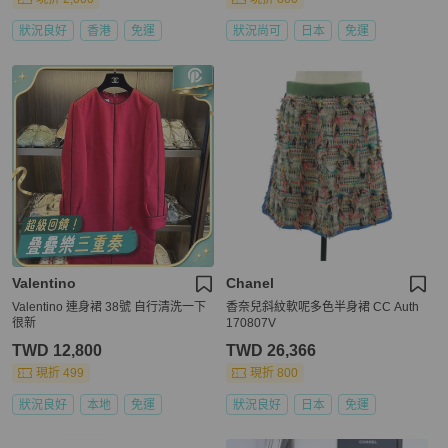
狀況良好
香港
免運
狀況尚可
日本
免運
Valentino
Chanel
Valentino 連身裙 38號 自行清洗一下
香奈兒斜紋軟呢多色半身裙 CC Auth
很新
170807V
TWD 12,800
TWD 26,366
現折 499
現折 800
狀況良好
本地
免運
狀況良好
日本
免運