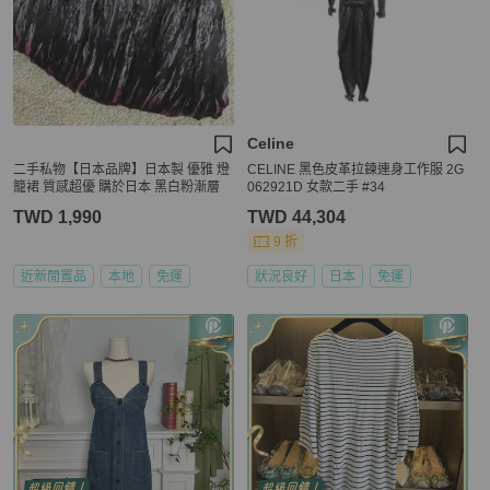
Celine
二手私物【日本品牌】日本製 優雅 燈
CELINE 黑色皮革拉鍊連身工作服 2G
籠裙 質感超優 購於日本 黑白粉漸層
062921D 女款二手 #34
TWD 1,990
TWD 44,304
9 折
近新閒置品
本地
免運
狀況良好
日本
免運