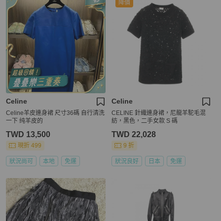
降價
Celine
Celine
Celine羊皮連身裙 尺寸36碼 自行清洗
CELINE 針織連身裙，尼龍羊駝毛混
一下 纯羊皮的
紡，黑色，二手女款 S 碼
TWD 13,500
TWD 22,028
現折 499
9 折
狀況尚可
本地
免運
狀況良好
日本
免運