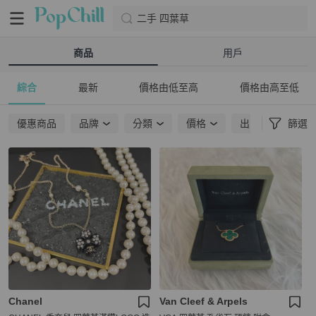
二手 四葉草
商品
用戶
綜合
最新
價格由低至高
價格由高至低
優惠商品
品牌
分類
價格
出貨地點
篩選
Chanel
Van Cleef & Arpels