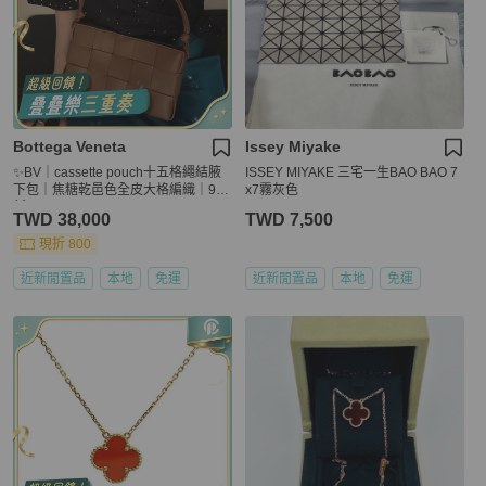
Bottega Veneta
Issey Miyake
✨BV｜cassette pouch十五格繩結腋
ISSEY MIYAKE 三宅一生BAO BAO 7
下包｜焦糖乾邑色全皮大格編織｜98
x7霧灰色
新
TWD 38,000
TWD 7,500
現折 800
近新閒置品
本地
免運
近新閒置品
本地
免運