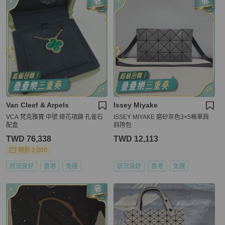
Van Cleef & Arpels
Issey Miyake
VCA 梵克雅寶 中號 綠花項鍊 孔雀石
ISSEY MIYAKE 磨砂灰色3×5格單肩
配盒
斜挎包
TWD 76,338
TWD 12,113
現折 2,000
狀況良好
香港
免運
狀況良好
香港
免運