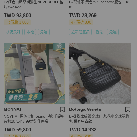
LV紅色白點草間彌生NEVERFULL晶
Bv葆蝶家 黃色mini cassette腰包 18c
片M46422
m
TWD 93,800
TWD 28,269
現折 2,000
現折 800
狀況良好
本地
免運
近新閒置品
香港
免運
MOYNAT
Bottega Veneta
MOYNAT 黑色金扣rejane小號 手提斜
bv葆蝶家編織金球包 雕花小金球單肩
背包20*14*8 99新配件塵袋
包 稀有中古款
TWD 59,800
TWD 34,332
現折 2,000
現折 800