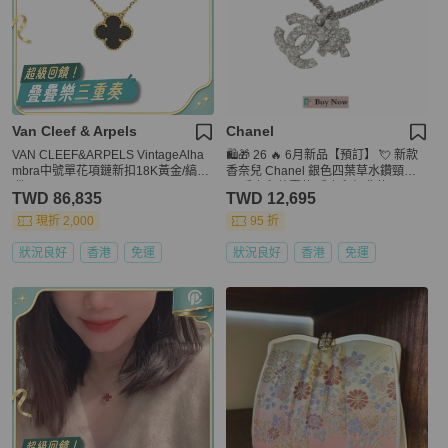
Van Cleef & Arpels
Chanel
VAN CLEEF&ARPELS VintageAlha
🛍️🎁 26 🔥 6月新品【預訂】 💘 新款
mbra中號單花項鏈新扣18K黃金/縞瑪
香奈兒 Chanel 銀色四葉草水鑽頸鏈
瑙
🔥 香奈兒熱賣款 香奈兒經典款 CHAN
TWD 86,835
TWD 12,695
EL NECKLACE
現折 2,000
95 折
狀況良好
香港
免運
狀況良好
香港
免運