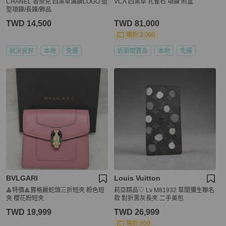
CHANEL 香奈兒 四葉草滿鑽LOGO 造
VCA 四葉草 孔雀石 項鍊 附盒
型項鍊/長鍊/飾品
TWD 14,500
TWD 81,000
現折 2,000
狀況良好
本地
免運
近新閒置品
本地
免運
BVLGARI
Louis Vuitton
🔺特價🔺寶格麗蛇頭三折短夾 粉色短
莉亞精品♡ Lv M81932 草間彌生聯名
夾 櫻花粉短夾
款 對折黑灰長夾 二手美包
TWD 19,999
TWD 26,999
現折 800