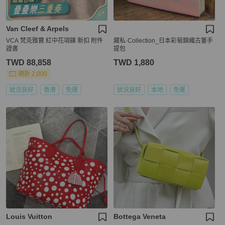
Van Cleef & Arpels
VCA 梵克雅寶 紅中花項鍊 新扣 附件
藏私·Collection_日本彩菊錦織古董手
證書
提包
TWD 88,858
TWD 1,880
現折 2,000
狀況良好
香港
免運
狀況良好
本地
免運
Louis Vuitton
Bottega Veneta