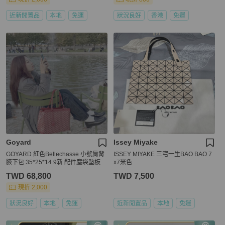
近新閒置品
本地
免運
狀況良好
香港
免運
Goyard
Issey Miyake
GOYARD 紅色Bellechasse 小號肩背
ISSEY MIYAKE 三宅一生BAO BAO 7
腋下包 35*25*14 9新 配件塵袋墊板
x7米色
TWD 68,800
TWD 7,500
現折 2,000
狀況良好
本地
免運
近新閒置品
本地
免運