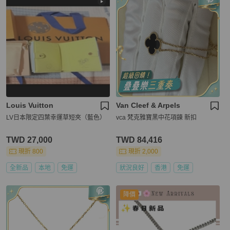
Louis Vuitton
Van Cleef & Arpels
LV日本限定四葉幸運草短夾（藍色）
vca 梵克雅寶黑中花項鍊 新扣
TWD 27,000
TWD 84,416
現折 800
現折 2,000
全新品
本地
免運
狀況良好
香港
免運
降價