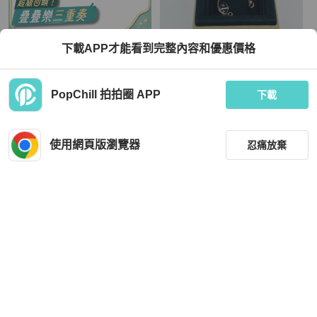
Van Cleef & Arpels
Van Cleef & Arpels
下載APP才能看到完整內容和優惠價格
VAN CLEEF&ARPELS VintageAlha
vca 梵克雅寶 紅花 紅玉髓 中號 項鍊
mbra中號單花項鏈新扣18K黃金/紅玉
新扣
髓
TWD 89,662
TWD 88,858
PopChill 拍拍圈 APP
下載
現折 2,000
現折 2,000
狀況尚可
香港
免運
近新閒置品
香港
免運
使用網頁版瀏覽器
忍痛放棄
篩選
重設
品牌
分類
Goyard
Chanel