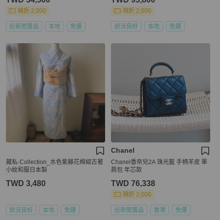
現折 2,000
現折 2,000
近新閒置品
本地
免運
狀況良好
本地
免運
Chanel
藏私·Collection_水色紫藤花棉絽古著
Chanel香奈兒2A 珠光藍 手柄羊皮 單
小紋和服日本製
肩包 年芯款
TWD 3,480
TWD 76,338
現折 2,000
狀況良好
本地
免運
近新閒置品
香港
免運