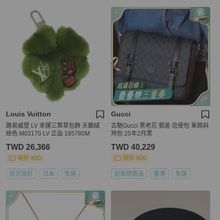
Louis Vuitton
Gucci
路易威登 LV 幸運三葉草包飾 天鵝絨
古馳Gucci 黑老花 郵差 信使包 單肩斜
綠色 M03170 LV 正品 185780M
挎包 25年2月票
TWD 26,366
TWD 40,229
現折 800
現折 800
狀況良好
日本
免運
近新閒置品
香港
免運