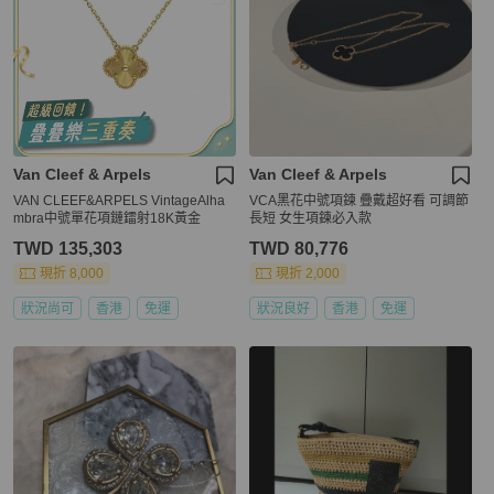
Van Cleef & Arpels
Van Cleef & Arpels
VAN CLEEF&ARPELS VintageAlha
VCA黑花中號項鍊 疊戴超好看 可調節
mbra中號單花項鏈鐳射18K黃金
長短 女生項鍊必入款
TWD 135,303
TWD 80,776
現折 8,000
現折 2,000
狀況尚可
香港
免運
狀況良好
香港
免運