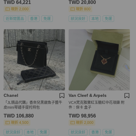
TWD 64,221
TWD 20,800
現折 2,000
現折 800
近新閒置品
香港
免運
狀況良好
本地
免運
Chanel
Van Cleef & Arpels
「JL精品代購」香奈兒黑銀魚子醬牛
VCA梵克雅寶紅玉髓紅中花項鍊 附
皮mini琴譜手提托特包
件：保卡 盒子
TWD 106,880
TWD 98,956
現折 4,500
現折 2,000
狀況良好
本地
免運
狀況良好
香港
免運