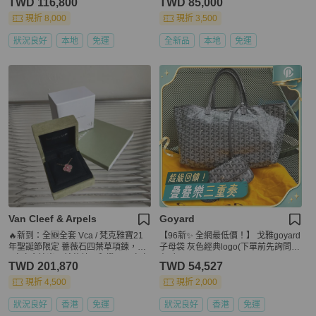
TWD 116,800
TWD 85,000
現折 8,000
現折 3,500
狀況良好
本地
免運
全新品
本地
免運
Van Cleef & Arpels
Goyard
🔥新到：全🆕全套 Vca / 梵克雅寶21
【96新✨ 全網最低價！】 戈雅goyard
年聖誕節限定 薔薇石四葉草項鍊，18
子母袋 灰色經典logo(下單前先詢問庫
k玫瑰金鑲嵌天然薔薇石和鑽石，玫瑰
存❗️❗️）
TWD 201,870
TWD 54,527
粉色超溫柔，搭配鑽石點綴更顯高貴
現折 4,500
現折 2,000
狀況良好
香港
免運
狀況良好
香港
免運