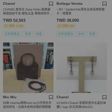
Chanel
Bottega Veneta
CHANEL香奈兒 2way Hobo 經典菱
✨BV｜basket tote黑色全皮長柄菜籃
格荔枝紋牛皮 銀色五金 單肩斜挎手提
子｜閒置新
包 女款 紅色
TWD 52,503
TWD 38,000
現折 2,000
現折 800
近新閒置品
香港
免運
近新閒置品
本地
免運
Miu Miu
Chanel
99新 miumiu繆繆mini ivy小托特包手
A13459-Chanel 幸運草垂吊水晶珍珠
提斜挎包，石楠木色時尚簡約閉眼衝
雙C logo 針式耳環ABA433