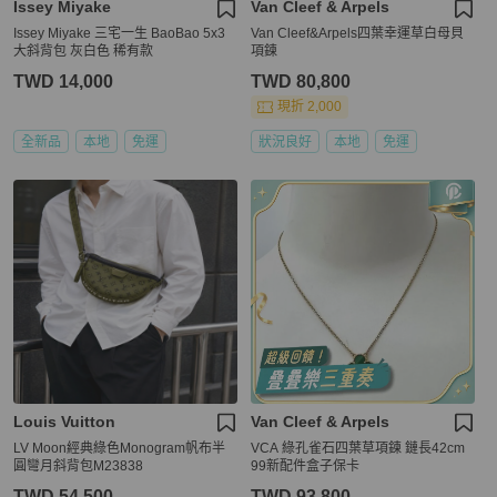
Issey Miyake
Van Cleef & Arpels
Issey Miyake 三宅一生 BaoBao 5x3
Van Cleef&Arpels四葉幸運草白母貝
大斜背包 灰白色 稀有款
項鍊
TWD 14,000
TWD 80,800
現折 2,000
全新品
本地
免運
狀況良好
本地
免運
Louis Vuitton
Van Cleef & Arpels
LV Moon經典綠色Monogram帆布半
VCA 綠孔雀石四葉草項鍊 鏈長42cm
圓彎月斜背包M23838
99新配件盒子保卡
TWD 54,500
TWD 93,800