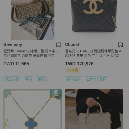
Givenchy
Chanel
紀梵希 Givenchy 絕版古董 日本中古
香奈兒 (CHANEL) 絎縫鏈條單背包 A
老花圓筒包 滾筒包 筆筒包 腋下包 側
S4596 羊皮 黑色 二手 金色五金 CC
背包
TWD 11,665
TWD 170,976
9 折
狀況良好
香港
免運
狀況良好
日本
免運