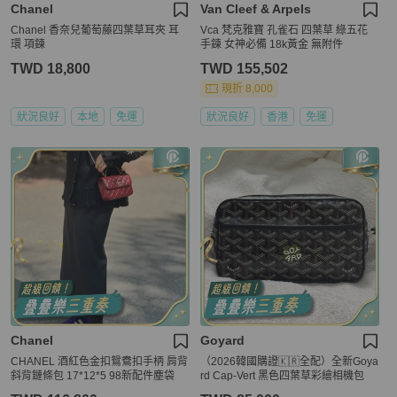
Chanel
Van Cleef & Arpels
Chanel 香奈兒葡萄藤四葉草耳夾 耳
Vca 梵克雅寶 孔雀石 四葉草 綠五花
環 項鍊
手鍊 女神必備 18k黃金 無附件
TWD 18,800
TWD 155,502
現折 8,000
狀況良好
本地
免運
狀況良好
香港
免運
Chanel
Goyard
CHANEL 酒紅色金扣鴛鴦扣手柄 肩背
（2026韓國購證🇰🇷全配）全新Goya
斜背鏈條包 17*12*5 98新配件塵袋
rd Cap-Vert 黑色四葉草彩繪相機包