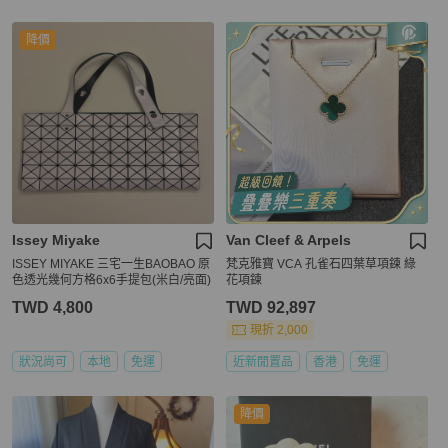
降價
Issey Miyake
Van Cleef & Arpels
ISSEY MIYAKE 三宅一生BAOBAO 原
梵克雅寶 VCA 孔雀石四葉草項鍊 綠
色透光幾何方格6x6手提包(米白/亮面)
花項鍊
TWD 4,800
TWD 92,897
現折 2,000
狀況尚可
本地
免運
近新閒置品
香港
免運
降價