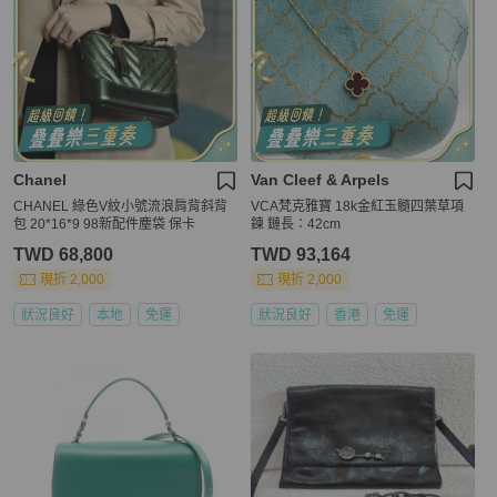
Chanel
Van Cleef & Arpels
CHANEL 綠色V紋小號流浪肩背斜背
VCA梵克雅寶 18k金紅玉髓四葉草項
包 20*16*9 98新配件塵袋 保卡
鍊 鏈長：42cm
TWD 68,800
TWD 93,164
現折 2,000
現折 2,000
狀況良好
本地
免運
狀況良好
香港
免運