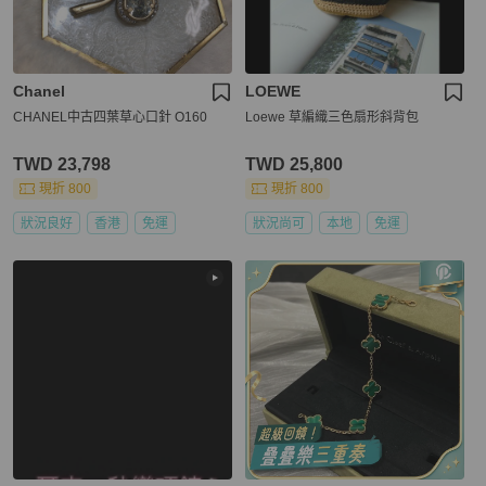
Chanel
LOEWE
CHANEL中古四葉草心口針 O160
Loewe 草編織三色扇形斜背包
TWD 23,798
TWD 25,800
現折 800
現折 800
狀況良好
香港
免運
狀況尚可
本地
免運