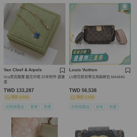
Van Cleef & Arpels
Louis Vuitton
Vca梵克雅寶 藍花中號 25年附件 證書
LV原花粉背帶五用麻將包 M44840
盒
TWD 133,287
TWD 56,538
現折 4,500
現折 2,000
近新閒置品
香港
免運
近新閒置品
本地
免運