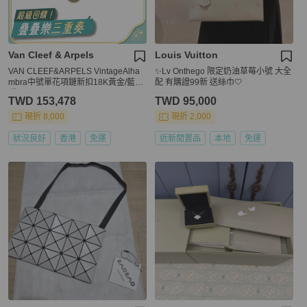
Van Cleef & Arpels
Louis Vuitton
VAN CLEEF&ARPELS VintageAlha
✨Lv Onthego 限定奶油草莓小號 大全
mbra中號單花項鏈新扣18K黃金/藍瑪
配 有購證99新 送絲巾🤍
瑙
TWD 153,478
TWD 95,000
現折 8,000
現折 2,000
狀況良好
香港
免運
近新閒置品
本地
免運