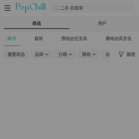
二手 四葉草
商品
用戶
綜合
最新
價格由低至高
價格由高至低
優惠商品
品牌
分類
價格
出貨地點
篩選