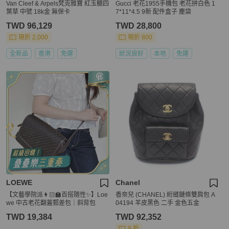
Van Cleef & Arpels梵克雅寶 紅玉髓四
Gucci 老花1955手機包 老花拼白色 1
葉草 中號 18k金 無保卡
7*11*4.5 9新 配件盒子 塵袋
TWD 96,129
TWD 28,800
現折 2,000
現折 800
全新品
香港
免運
狀況良好
本地
免運
LOEWE
Chanel
【文藝學院派👩🏻‍🏫百搭隨性✨】Loe
香奈兒 (CHANEL) 絎縫鏈條雙肩包 A
we 中古老花翻蓋郵差包｜斜背包
04194 羊皮黑色 二手 金色五金
TWD 19,384
TWD 92,352
9 折