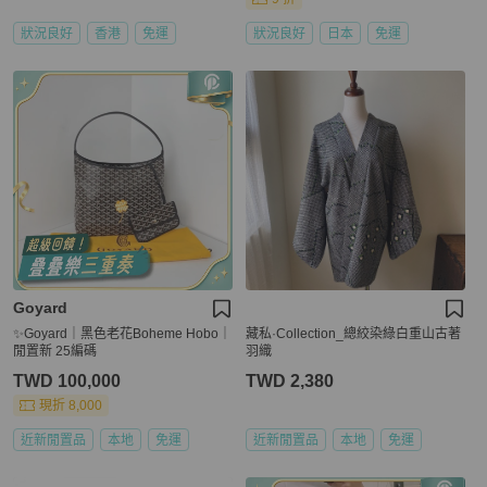
狀況良好
香港
免運
狀況良好
日本
免運
Goyard
✨Goyard｜黑色老花Boheme Hobo｜
藏私·Collection_總絞染綠白重山古著
閒置新 25編碼
羽織
TWD 100,000
TWD 2,380
現折 8,000
近新閒置品
本地
免運
近新閒置品
本地
免運