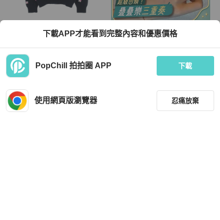
Chanel
Van Cleef & Arpels
下載APP才能看到完整內容和優惠價格
香奈兒 24P 四葉草圓領針織羊絨衫，
vca vintage四葉草紅花小號項鍊 紅玉
海軍藍多色，二手女款，38碼
髓小號玫瑰金 99新 配件盒子
TWD 57,408
TWD 58,000
PopChill 拍拍圈 APP
下載
9 折
現折 2,000
狀況良好
日本
免運
狀況良好
本地
免運
使用網頁版瀏覽器
忍痛放棄
篩選
重設
品牌
分類
Chanel
Hermès