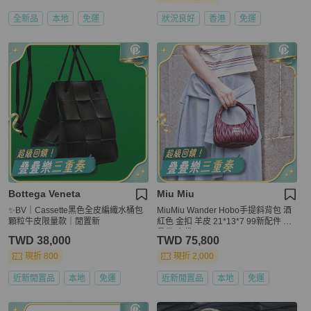
全新品
本地
免運
狀況良好
香港
免運
Bottega Veneta
Miu Miu
✨BV｜Cassette黑色全皮編織水桶包
MiuMiu Wander Hobo手提斜背包 酒
顆粒牛皮限量款｜閒置新
紅色 金扣 羊皮 21*13*7 99新配件 盒
肩帶 塵袋
TWD 38,000
TWD 75,800
現折 800
現折 2,000
近新閒置品
本地
免運
近新閒置品
本地
免運