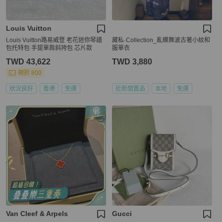
Louis Vuitton
Louis Vuitton路易威登 老花迷你琴譜
藏私·Collection_亂蝶舞波古著小紋和
包托特包 手提單肩斜挎包 芯片款
服單衣
TWD 43,622
TWD 3,880
現折 800
狀況良好
香港
免運
近新閒置品
本地
免運
Van Cleef & Arpels
Gucci