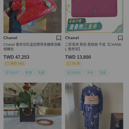
Chanel
Chanel
Chanel 香奈兒紅金四葉草多鏈條流蘇
二折長夾 粉色 荔枝紋 牛皮【CHANE
相機包
L 香奈兒】
TWD 47,253
TWD 13,800
現折 800
95 折
狀況尚可
香港
免運
狀況良好
本地
免運