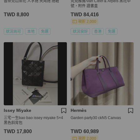
香奈兒山茶花 人字拖 夾角拖 拖鞋
梵克雅寶/Van Cleef & Arpels 黑花中
號，附件 證書盒
TWD 8,800
TWD 84,416
現折 2,000
狀況尚可
本地
免運
狀況良好
香港
免運
Issey Miyake
Hermès
三宅一生bao bao issey miyake 5×4
Garden party30 ckN5 Canvas
黑色斜背包
TWD 17,800
TWD 60,989
現折 2,000