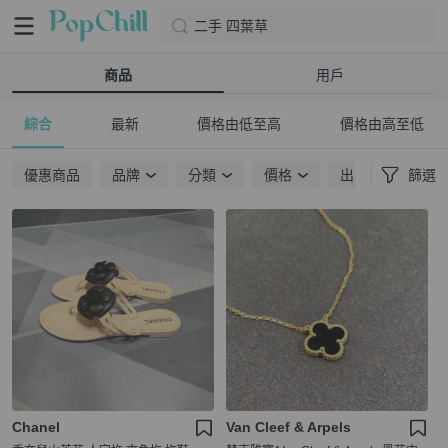
二手 四葉草
商品
用戶
綜合
最新
價格由低至高
價格由高至低
優惠商品
品牌
分類
價格
出貨地點
篩選
Chanel
Van Cleef & Arpels