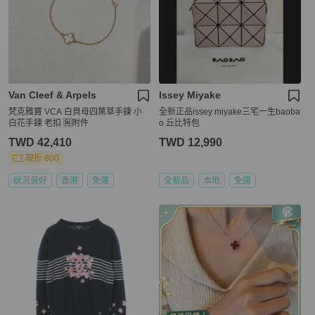
Van Cleef & Arpels
Issey Miyake
梵克雅寶 VCA 白貝母四葉草手鍊 小
全新正品issey miyake三宅一生baoba
白花手鍊 老扣 🈚附件
o 丘比特包
TWD 42,410
TWD 12,990
現折 800
狀況良好
香港
免運
全新品
本地
免運