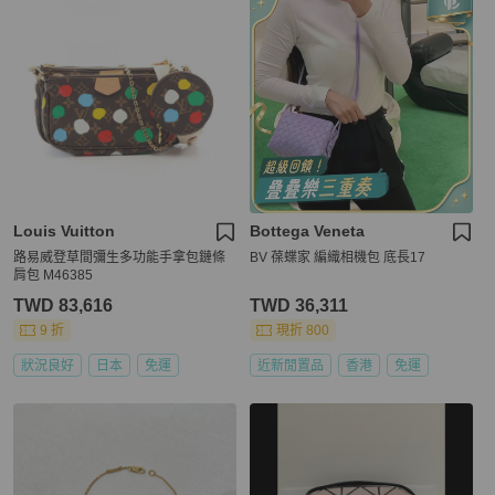
Louis Vuitton
Bottega Veneta
路易威登草間彌生多功能手拿包鏈條
BV 葆蝶家 編織相機包 底長17
肩包 M46385
TWD 83,616
TWD 36,311
9 折
現折 800
狀況良好
日本
免運
近新閒置品
香港
免運