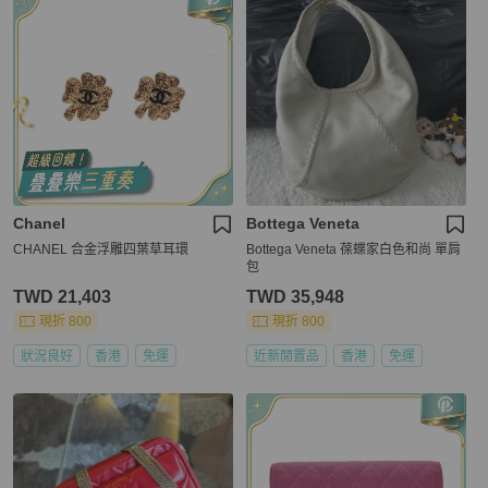
Chanel
Bottega Veneta
CHANEL 合金浮雕四葉草耳環
Bottega Veneta 葆蝶家白色和尚 單肩
包
TWD 21,403
TWD 35,948
現折 800
現折 800
狀況良好
香港
免運
近新閒置品
香港
免運