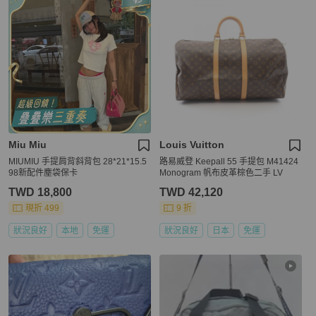
Miu Miu
Louis Vuitton
MIUMIU 手提肩背斜背包 28*21*15.5
路易威登 Keepall 55 手提包 M41424
98新配件塵袋保卡
Monogram 帆布皮革棕色二手 LV
TWD 18,800
TWD 42,120
現折 499
9 折
狀況良好
本地
免運
狀況良好
日本
免運