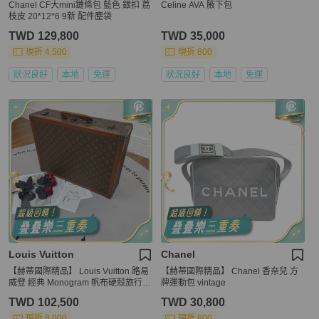
Chanel CF大mini鏈條包 藍色 銀扣 荔
Celine AVA 腋下包
枝皮 20*12*6 9新 配件塵袋
TWD 129,800
TWD 35,000
現折 4,500
現折 800
狀況良好
本地
免運
狀況良好
本地
免運
Louis Vuitton
Chanel
【赫蒂國際精品】 Louis Vuitton 路易
【赫蒂國際精品】 Chanel 香奈兒 方
威登 經典 Monogram 帆布硬殼旅行箱
牌運動包 vintage
vintage
TWD 102,500
TWD 30,800
現折 8,000
現折 800