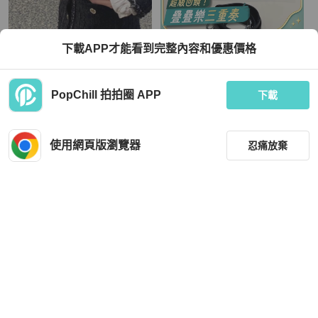
Chanel
LOEWE
下載APP才能看到完整內容和優惠價格
CHANEL 冰藍色毛呢編織CF 大mini
LOEWE羅意威黑色puzzle中號幾何包
肩背斜背包20*12*7.5 9新 配件塵袋
手提斜挎包 男女同款 尺寸29*19.5*14
保卡
TWD 129,800
TWD 84,819
PopChill 拍拍圈 APP
下載
現折 4,500
現折 2,000
狀況良好
本地
免運
狀況良好
香港
免運
使用網頁版瀏覽器
忍痛放棄
篩選
重設
品牌
分類
Louis Vuitton
BURBERRY