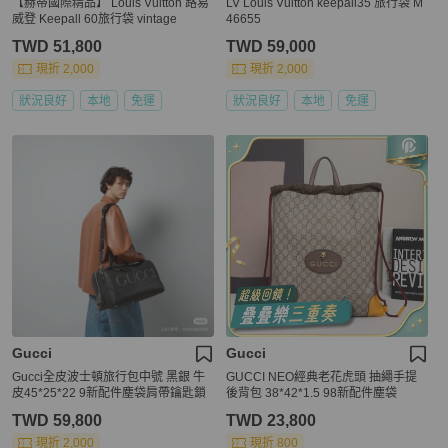
【赫蒂國際精品】 Louis Vuitton 路易
LV Louis Vuitton keepall35 旅行袋 M
威登 Keepall 60旅行袋 vintage
46655
TWD 51,800
TWD 59,000
現折 2,000
現折 2,000
狀況良好
本地
免運
狀況良好
本地
免運
Gucci
Gucci
Gucci全皮波士頓旅行包中號 黑銀 牛
GUCCI NEO經典老花虎頭 抽繩手提
皮45*25*22 9新配件塵袋肩帶鑰匙鎖
後背包 38*42*1.5 98新配件塵袋
TWD 59,800
TWD 23,800
現折 2,000
現折 800