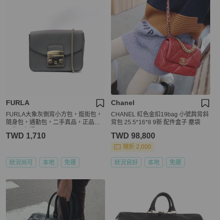
FURLA
Chanel
FURLA大象灰側背小方包，逛街包，
CHANEL 紅色金扣19bag 小號肩背斜
隨身包，通勤包，二手真品，正品，
背包 25.5*16*8 9新 配件盒子 塵袋
現貨，免運
TWD 1,710
TWD 98,800
現折 2,000
狀況尚可
本地
免運
狀況良好
本地
免運