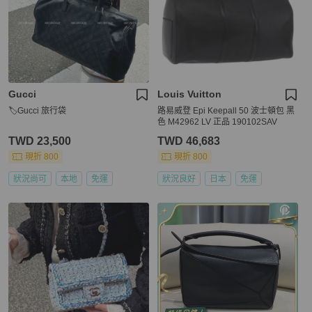
Gucci
Louis Vuitton
🏷Gucci 旅行袋
路易威登 Epi Keepall 50 波士頓包 黑
色 M42962 LV 正品 190102SAV
TWD 23,500
TWD 46,683
現折 800
現折 800
狀況尚可
本地
免運
狀況良好
日本
免運