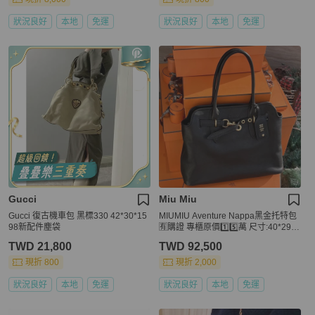
狀況良好
本地
免運
狀況良好
本地
免運
Gucci
Miu Miu
Gucci 復古機車包 黑標330 42*30*15
MIUMIU Aventure Nappa黑金托特包
98新配件塵袋
🈶購證 專櫃原價1️⃣5️⃣萬 尺寸:40*29*1
3
TWD 21,800
TWD 92,500
現折 800
現折 2,000
狀況良好
本地
免運
狀況良好
本地
免運