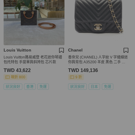
Louis Vuitton
Chanel
Louis Vuitton路易威登 老花迷你琴譜
香奈兒 (CHANEL) 人字紋 V 字縫線迷
包托特包 手提單肩斜挎包 芯片款
你肩背包 A35200 羊皮 黑色 二手 金
色五金 CC
TWD 43,622
TWD 149,136
現折 800
9 折
狀況良好
香港
免運
狀況良好
日本
免運