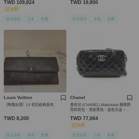
TWD 109,824
TWD 19,800
9 折
狀況良好
日本
免運
狀況良好
本地
免運
Louis Vuitton
Chanel
〔降價出清〕LV 老花經典長夾
香奈兒 (CHANEL) Matelasse 鏈條肩
背斜背包，漆皮黑色，金色五金，二
手 CC
TWD 8,200
TWD 77,064
9 折
狀況良好
本地
免運
狀況良好
日本
免運