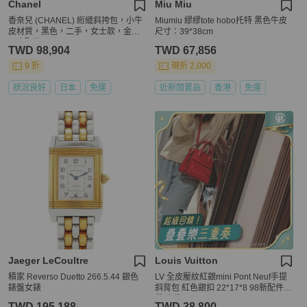
Chanel
Miu Miu
香奈兒 (CHANEL) 絎縫斜挎包，小牛
Miumiu 繆繆tote hobo托特 黑色牛皮
皮材質，黑色，二手，女士款，金色
尺寸：39*38cm
五金配件
TWD 98,904
TWD 67,856
9 折
現折 2,000
狀況良好
日本
免運
近新閒置品
香港
免運
Jaeger LeCoultre
Louis Vuitton
積家 Reverso Duetto 266.5.44 銀色
LV 全皮壓紋紅銀mini Pont Neuf手提
錶盤女錶
斜背包 紅色銀扣 22*17*8 98新配件肩
帶 塵袋
TWD 195,188
TWD 38,800