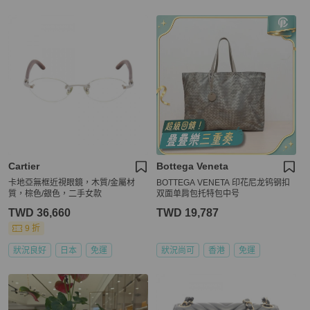
Cartier
Bottega Veneta
卡地亞無框近視眼鏡，木質/金屬材
BOTTEGA VENETA 印花尼龙钨钢扣
質，棕色/銀色，二手女款
双面单肩包托特包中号
TWD 36,660
TWD 19,787
9 折
狀況良好
日本
免運
狀況尚可
香港
免運