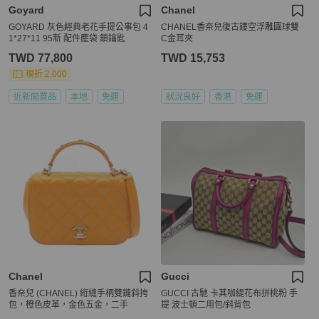
Goyard
Chanel
GOYARD 灰色經典老花手提公事包 4
CHANEL香奈兒復古鏤空浮雕圓球雙
1*27*11 95新 配件塵袋 鎖鑰匙
C金耳夾
TWD 77,800
TWD 15,753
現折 2,000
近新閒置品
本地
免運
狀況良好
香港
免運
Chanel
Gucci
香奈兒 (CHANEL) 絎縫手柄雙鏈斜挎
GUCCI 古馳 卡其咖緹花布拼桃粉 手
包，橙色皮革，金色五金，二手
提 波士頓二用包/斜背包