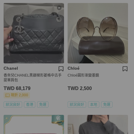
Chanel
Chloé
香奈兒CHANEL黑銀梯形菱格中古手
Chloé圓形漸變墨鏡
提單肩包
TWD 68,179
TWD 2,500
現折 2,000
狀況良好
香港
免運
狀況良好
本地
免運