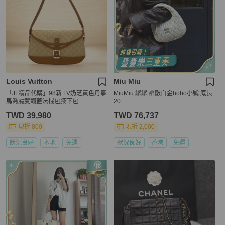
Louis Vuitton
Miu Miu
「JL精品代購」98新 LV奶芝黃色丹寧
MiuMiu 繆繆 褶皺白金hobo小號 底長
馬喬麗雙翻蓋法棍包腋下包
20
TWD 39,980
TWD 76,737
現折 800
現折 2,000
狀況良好
本地
免運
狀況良好
香港
免運