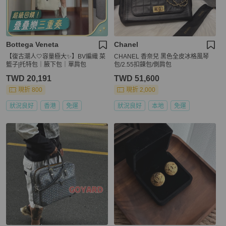
Bottega Veneta
Chanel
【復古潮人🤍容量極大✨】BV編織 菜
CHANEL 香奈兒 黑色全皮冰格風琴
籃子|托特包｜腋下包｜單肩包
包/2.55扣鍊包/側肩包
TWD 20,191
TWD 51,600
現折 800
現折 2,000
狀況良好
香港
免運
狀況良好
本地
免運