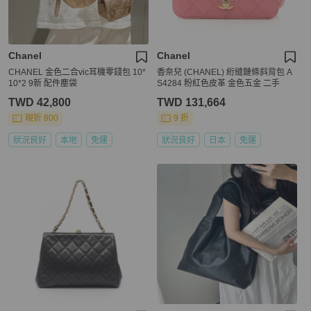
Chanel
Chanel
CHANEL 金色二合vic耳機零錢包 10*
香奈兒 (CHANEL) 絎縫鏈條斜背包 A
10*2 9新 配件塵袋
S4284 粉紅色皮革 金色五金 二手
TWD 42,800
TWD 131,664
現折 800
9 折
狀況良好
本地
免運
狀況良好
日本
免運