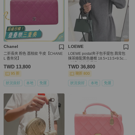
Chanel
LOEWE
二折長夾 粉色 荔枝紋 牛皮【CHANE
LOEWE postal夾子包手提包 肩背包
L 香奈兒】
抹茶綠配黑色邊框 18.5×13.5×9.5cm
9新 配件塵袋 肩帶
TWD 13,800
TWD 36,800
95 折
現折 800
狀況良好
本地
免運
狀況良好
本地
免運