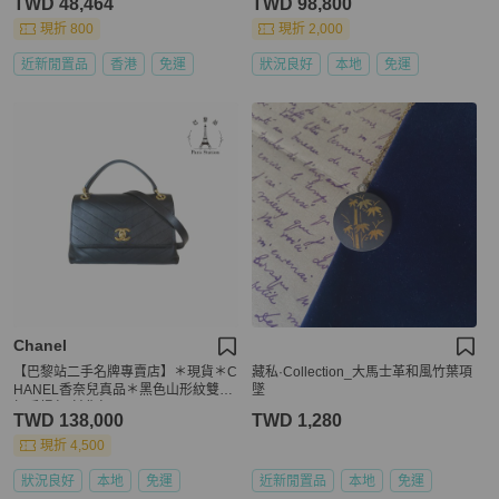
TWD 48,464
TWD 98,800
現折 800
現折 2,000
近新閒置品
香港
免運
狀況良好
本地
免運
Chanel
【巴黎站二手名牌專賣店】＊現貨＊C
藏私·Collection_大馬士革和風竹葉項
HANEL香奈兒真品＊黑色山形紋雙C
墜
扣手提包 斜背包
TWD 138,000
TWD 1,280
現折 4,500
狀況良好
本地
免運
近新閒置品
本地
免運