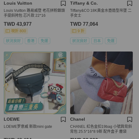
Louis Vuitton
Tiffany & Co.
Louis Vuitton 路易威登 老花拼粉鎖頭
Tiffany&CO 18K黃金水壺造型吊墜 二
手提斜挎包 芯片款 22*16
手女士
TWD 43,977
TWD 77,064
現折 800
9 折
狀況良好
香港
免運
狀況良好
日本
免運
LOEWE
Chanel
LOEWE罗意威 新款mini gate
CHANEL 紅色金扣19bag 小號肩背斜
背包 25.5*16*8 9新 配件盒子 塵袋