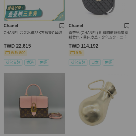
Chanel
Chanel
CHANEL 合金水鑽23K方形雙C耳環
香奈兒 (CHANEL) 絎縫圓形鏈條肩背
斜背包，黑色皮革，金色五金，二手
TWD 22,615
TWD 114,192
現折 800
9 折
狀況良好
香港
免運
狀況良好
日本
免運