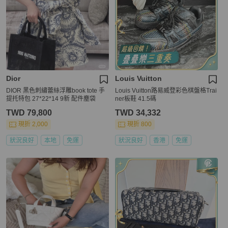
Dior
Louis Vuitton
DIOR 黑色刺繡蕾絲浮雕book tote 手
Louis Vuitton路易威登彩色棋盤格Trai
提托特包 27*22*14 9新 配件塵袋
ner板鞋 41.5碼
TWD 79,800
TWD 34,332
現折 2,000
現折 800
狀況良好
本地
免運
狀況良好
香港
免運