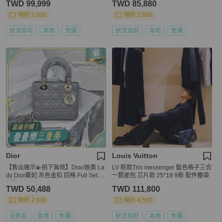
TWD 99,999
TWD 85,880
現折 2,000
現折 2,000
狀況尚可
本地
免運
狀況良好
本地
免運
Dior
Louis Vuitton
【售出展示💫拍下無效】Dior/迪奧 La
LV 新款Trio messenger 藍色格子三合
dy Dior戴妃 灰色金扣 四格 Full Set全
一郵差包 芯片款 25*18 9新 配件塵袋
新全齊
TWD 50,488
TWD 111,800
現折 2,000
現折 4,500
全新品
香港
免運
狀況良好
本地
免運