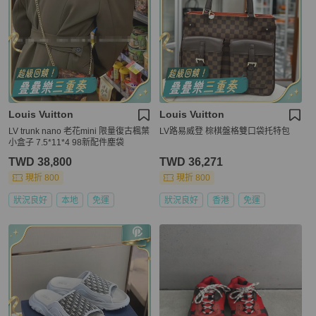
Louis Vuitton
Louis Vuitton
LV trunk nano 老花mini 限量復古楓葉
LV路易威登 棕棋盤格雙口袋托特包
小盒子 7.5*11*4 98新配件塵袋
TWD 38,800
TWD 36,271
現折 800
現折 800
狀況良好
本地
免運
狀況良好
香港
免運