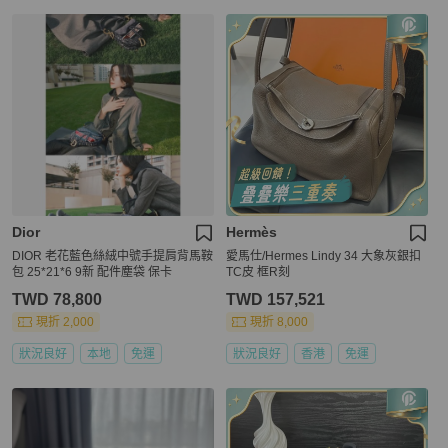
Dior
Hermès
DIOR 老花藍色絲絨中號手提肩背馬鞍
愛馬仕/Hermes Lindy 34 大象灰銀扣
包 25*21*6 9新 配件塵袋 保卡
TC皮 框R刻
TWD 78,800
TWD 157,521
現折 2,000
現折 8,000
狀況良好
本地
免運
狀況良好
香港
免運