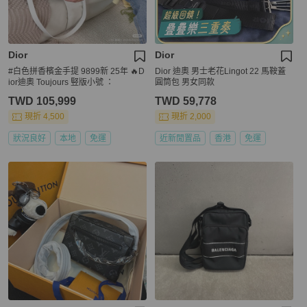
Dior
Dior
#白色拼香檳金手提 9899新 25年 🔥D
Dior 迪奧 男士老花Lingot 22 馬鞍蓋
ior迪奧 Toujours 竪版小號 ：
圓筒包 男女同款
TWD 105,999
TWD 59,778
現折 4,500
現折 2,000
狀況良好
本地
免運
近新閒置品
香港
免運