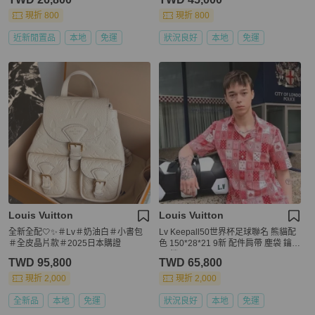
現折 800
現折 800
近新閒置品
本地
免運
狀況良好
本地
免運
Louis Vuitton
Louis Vuitton
全新全配🤍✨＃Lv＃奶油白＃小書包
Lv Keepall50世界杯足球聯名 熊貓配
＃全皮晶片款＃2025日本購證
色 150*28*21 9新 配件肩帶 塵袋 鑰匙
*2 鎖
TWD 95,800
TWD 65,800
現折 2,000
現折 2,000
全新品
本地
免運
狀況良好
本地
免運