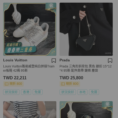
Louis Vuitton
Prada
Louis Vuitton路易威登純白拼接Train
Prada 三角形斜背包 黑色 銀扣 15*12
er板鞋 42碼 95新
*4 95新 配件肩帶 鏈條 塵袋
TWD 22,211
TWD 25,800
現折 800
現折 800
狀況良好
香港
免運
狀況良好
本地
免運