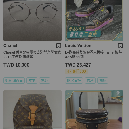
Chanel
Louis Vuitton
Chanel 香奈兒金屬復古造型光學眼鏡
LV路易威登紫金湖人拼接Trainer板鞋
2213字母款 銀配藍
42.5碼 99新
TWD 10,000
TWD 23,427
現折 800
近新閒置品
本地
免運
狀況良好
香港
免運