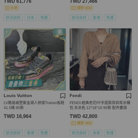
TWD 61,776
TWD 27,466
9 折
現折 800
狀況良好
日本
免運
狀況良好
香港
免運
Louis Vuitton
Fendi
LV路易威登紫金湖人拼接Trainer板鞋
FENDI 經典老花FF手提肩背斜背水桶
41.5碼 95新
包 灰米色 12*18*10 95新 配件塵袋
TWD 16,964
TWD 42,800
現折 800
狀況良好
香港
免運
狀況良好
本地
免運