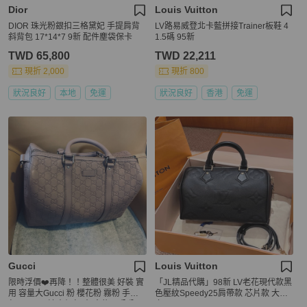
Dior
Louis Vuitton
DIOR 珠光粉銀扣三格黛妃 手提肩背
LV路易威登北卡藍拼接Trainer板鞋 4
斜背包 17*14*7 9新 配件塵袋保卡
1.5碼 95新
TWD 65,800
TWD 22,211
現折 2,000
現折 800
狀況良好
本地
免運
狀況良好
香港
免運
Gucci
Louis Vuitton
限時浮價❤️再降！！整體很美 好裝 實
「JL精品代購」98新 LV老花現代款黑
用 容量大Gucci 粉 櫻花粉 霧粉 手提
色壓紋Speedy25肩帶款 芯片款 大全
包 speedy 波士頓包 大 寬約33公分
套