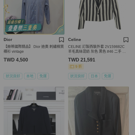
Dior
Celine
【赫蒂國際精品】 Dior 迪奧 刺繡棉質
CELINE 訂製西裝外套 2V159882C
襯衫 vintage
羊毛真絲混紡 灰色 黑色 #46 二手 男
款
TWD 4,500
TWD 21,591
9 折
狀況良好
本地
免運
狀況良好
日本
免運