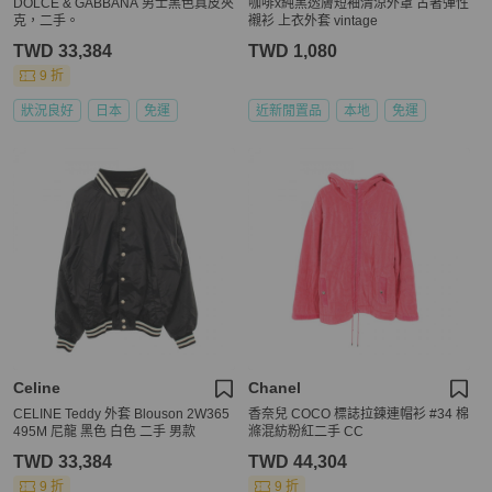
DOLCE & GABBANA 男士黑色真皮夾
咖啡x純黑透膚短袖清涼外罩 古著彈性
克，二手。
襯衫 上衣外套 vintage
TWD 33,384
TWD 1,080
9 折
狀況良好
日本
免運
近新閒置品
本地
免運
Celine
Chanel
CELINE Teddy 外套 Blouson 2W365
香奈兒 COCO 標誌拉鍊連帽衫 #34 棉
495M 尼龍 黑色 白色 二手 男款
滌混紡粉紅二手 CC
TWD 33,384
TWD 44,304
9 折
9 折