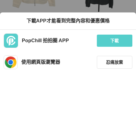
Chanel
Chanel
下載APP才能看到完整內容和優惠價格
香奈兒 Coco Neige 連帽外套 #34 P7
香奈兒 CC 山茶花亮片剪裁縫製襯
9707K11596 羊毛羊絨 白色 二手 女
衫，純棉，黑色，S 碼，CC 正品 am
款
11841M
TWD 116,376
TWD 27,832
PopChill 拍拍圈 APP
下載
9 折
現折 800
狀況良好
日本
免運
狀況良好
日本
免運
使用網頁版瀏覽器
忍痛放棄
篩選
重設
品牌
分類
BURBERRY
Chanel