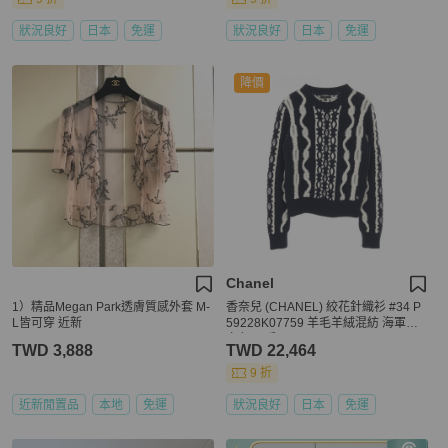
狀況良好
日本
免運
狀況良好
日本
免運
降價
Chanel
1）精品Megan Park透膚質感外套 M-
香奈兒 (CHANEL) 絞花針織衫 #34 P
L皆可穿 近新
59228K07759 羊毛羊絨混紡 海軍藍
白色 二手
TWD 3,888
TWD 22,464
9 折
近新閒置品
本地
免運
狀況良好
日本
免運