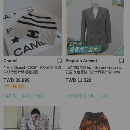
Chanel
Emporio Armani
全新✨Chanel✨2026年秋冬新款 條紋
【赫蒂國際精品】 Giorgio Armani 亞
羊絨冷帽針織帽毛線帽
曼尼 灰色雙排扣女士西裝外套 vintag
e
TWD 39,999
TWD 11,520
現折 800
全新品
本地
免運
狀況良好
本地
免運