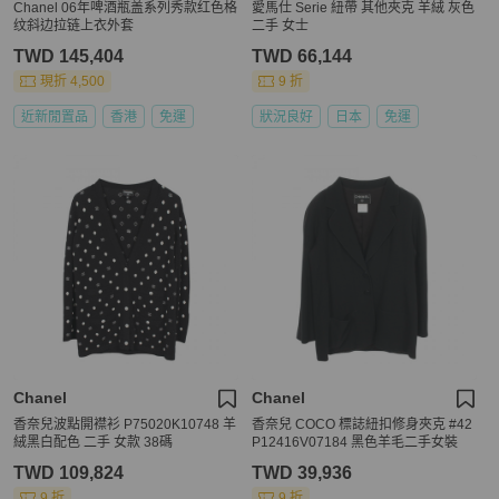
Chanel 06年啤酒瓶盖系列秀款红色格
愛馬仕 Serie 紐帶 其他夾克 羊絨 灰色
纹斜边拉链上衣外套
二手 女士
TWD 145,404
TWD 66,144
現折 4,500
9 折
近新閒置品
香港
免運
狀況良好
日本
免運
Chanel
Chanel
香奈兒波點開襟衫 P75020K10748 羊
香奈兒 COCO 標誌紐扣修身夾克 #42
絨黑白配色 二手 女款 38碼
P12416V07184 黑色羊毛二手女裝
TWD 109,824
TWD 39,936
9 折
9 折