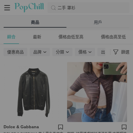
二手 罩衫
商品
用戶
綜合
最新
價格由低至高
價格由高至低
優惠商品
品牌
分類
價格
出貨地點
篩選
Dolce & Gabbana