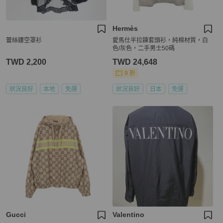
Hermès
蕾絲鏤空罩衫
愛馬仕半拉鍊套頭衫，純棉材質，白
色/灰色，二手男士50碼
TWD 2,200
TWD 24,648
9 折
狀況良好
本地
免運
狀況良好
日本
免運
Gucci
Valentino