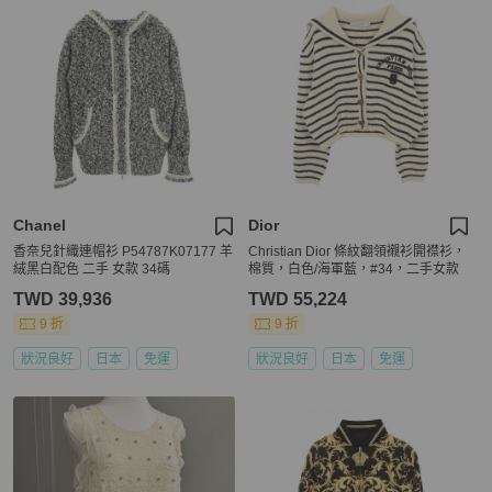
Chanel
Dior
香奈兒針織連帽衫 P54787K07177 羊
Christian Dior 條紋翻領襯衫開襟衫，
絨黑白配色 二手 女款 34碼
棉質，白色/海軍藍，#34，二手女款
TWD 39,936
TWD 55,224
9 折
9 折
狀況良好
日本
免運
狀況良好
日本
免運