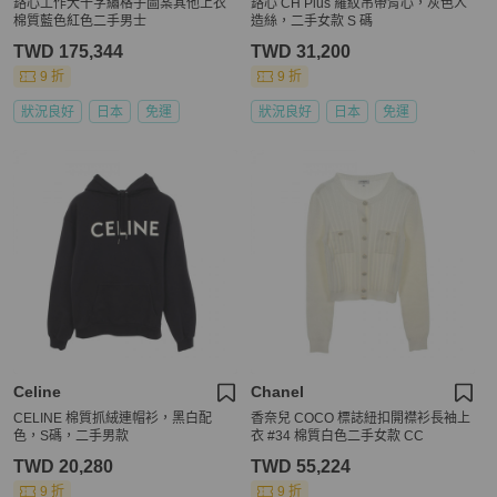
鉻心工作犬十字繡格子圖案其他上衣
鉻心 CH Plus 羅紋吊帶背心，灰色人
棉質藍色紅色二手男士
造絲，二手女款 S 碼
TWD 175,344
TWD 31,200
9 折
9 折
狀況良好
日本
免運
狀況良好
日本
免運
Celine
Chanel
CELINE 棉質抓絨連帽衫，黑白配
香奈兒 COCO 標誌紐扣開襟衫長袖上
色，S碼，二手男款
衣 #34 棉質白色二手女款 CC
TWD 20,280
TWD 55,224
9 折
9 折