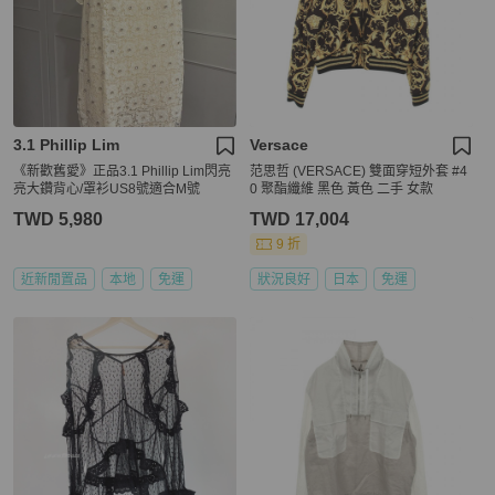
3.1 Phillip Lim
Versace
《新歡舊愛》正品3.1 Phillip Lim閃亮
范思哲 (VERSACE) 雙面穿短外套 #4
亮大鑽背心/罩衫US8號適合M號
0 聚酯纖維 黑色 黃色 二手 女款
TWD 5,980
TWD 17,004
9 折
近新閒置品
本地
免運
狀況良好
日本
免運