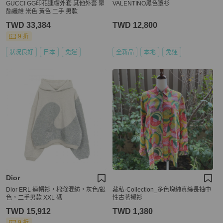
GUCCI GG印花連帽外套 其他外套 聚
VALENTINO黑色罩衫
酯纖維 米色 黃色 二手 男款
TWD 33,384
TWD 12,800
9 折
狀況良好
日本
免運
全新品
本地
免運
Dior
Dior ERL 連帽衫，棉滌混紡，灰色/銀
藏私·Collection_多色塊純真絲長袖中
色，二手男款 XXL 碼
性古著襯衫
TWD 15,912
TWD 1,380
9 折