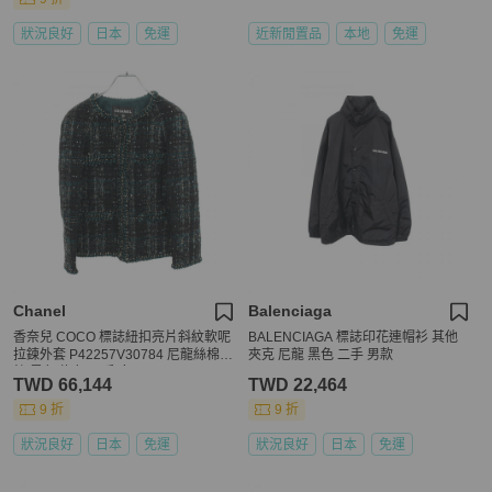
狀況良好
日本
免運
近新閒置品
本地
免運
Chanel
Balenciaga
香奈兒 COCO 標誌紐扣亮片斜紋軟呢
BALENCIAGA 標誌印花連帽衫 其他
拉鍊外套 P42257V30784 尼龍絲棉混
夾克 尼龍 黑色 二手 男款
紡 黑色 綠色 二手 女
TWD 66,144
TWD 22,464
9 折
9 折
狀況良好
日本
免運
狀況良好
日本
免運