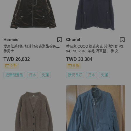
Hermès
Chanel
愛馬仕系列紐扣其他夾克聚酯棕色二
香奈兒 COCO 標誌夾克 其他外套 P3
手男士
9417K02841 羊毛 海軍藍 二手 女
TWD 26,832
TWD 33,384
9 折
9 折
近新閒置品
日本
免運
狀況良好
日本
免運