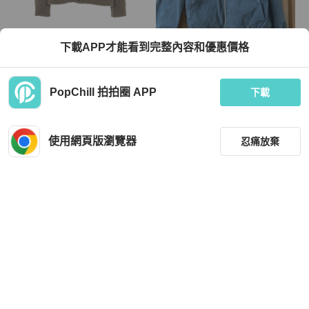
Hermès
ALLSAINTS
下載APP才能看到完整內容和優惠價格
愛馬仕 H 標誌羊毛開襟衫，棕色，二
allsaints 可兩面穿飛行外套 M
手，女款 42 碼
TWD 26,832
TWD 3,500
PopChill 拍拍圈 APP
下載
9 折
狀況良好
日本
免運
狀況良好
本地
免運
使用網頁版瀏覽器
忍痛放棄
降價
篩選
重設
品牌
分類
Celine
Hermès