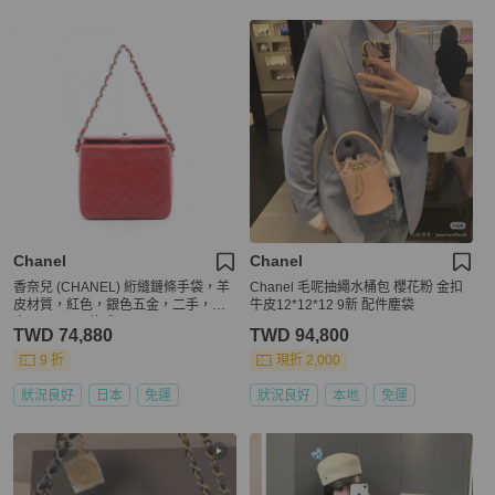
Chanel
Chanel
香奈兒 (CHANEL) 絎縫鏈條手袋，羊
Chanel 毛呢抽繩水桶包 櫻花粉 金扣
皮材質，紅色，銀色五金，二手，女
牛皮12*12*12 9新 配件塵袋
士 Coco CC 款式
TWD 74,880
TWD 94,800
9 折
現折 2,000
狀況良好
日本
免運
狀況良好
本地
免運