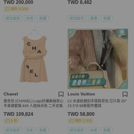
TWD 200,000
TWD 8,482
現折 4,500
狀況良好
本地
免運
狀況尚可
香港
免運
Chanel
Louis Vuitton
香奈兒 (CHANEL) Logo針織無袖背心
LV 水波紋銀扣手提肩背包 芯片款 20*
半身裙套裝 #40 人造絲米色 二手女裝
15.5*8 98新配件塵袋
TWD 109,824
TWD 58,800
9 折
現折 2,000
狀況良好
日本
免運
狀況良好
本地
免運