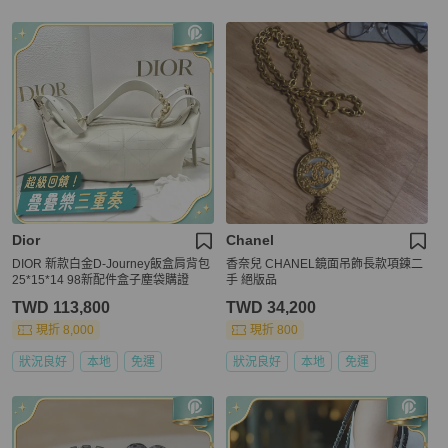
Dior
Chanel
DIOR 新款白金D-Journey飯盒肩背包
香奈兒 CHANEL鏡面吊飾長款項鍊二
25*15*14 98新配件盒子塵袋購證
手 絕版品
TWD 113,800
TWD 34,200
現折 8,000
現折 800
狀況良好
本地
免運
狀況良好
本地
免運