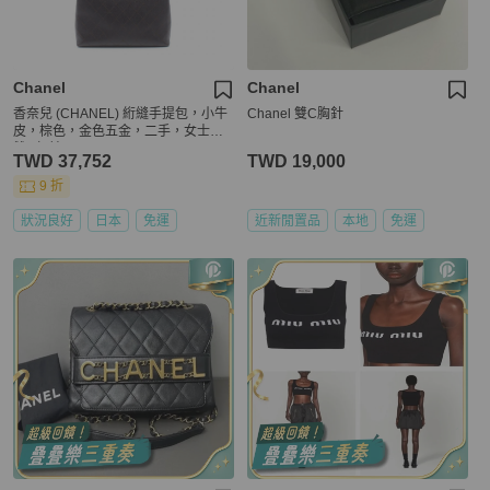
Chanel
Chanel
香奈兒 (CHANEL) 絎縫手提包，小牛
Chanel 雙C胸針
皮，棕色，金色五金，二手，女士，
雙C標誌
TWD 37,752
TWD 19,000
9 折
狀況良好
日本
免運
近新閒置品
本地
免運