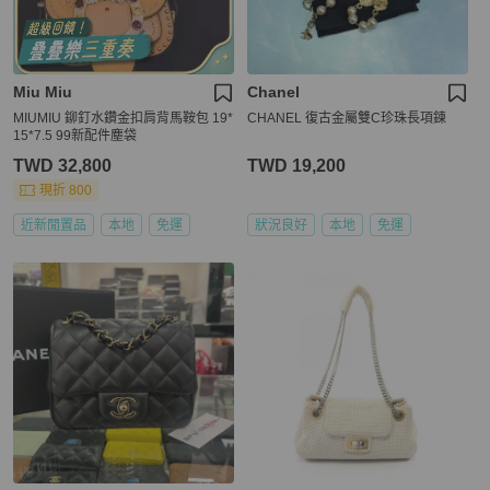
Miu Miu
Chanel
MIUMIU 鉚釘水鑽金扣肩背馬鞍包 19*
CHANEL 復古金屬雙C珍珠長項鍊
15*7.5 99新配件塵袋
TWD 32,800
TWD 19,200
現折 800
近新閒置品
本地
免運
狀況良好
本地
免運