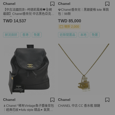
Chanel
Chanel
【中古法國回流✨柯德莉風格🖤全網
💎Chanel香奈兒｜黑銀菱格 tote 單肩
最甜】Chanel香奈兒 中古黑色亞克力
包｜98新
滿天星耳夾
TWD 14,537
TWD 85,000
現折 2,000
狀況良好
香港
免運
近新閒置品
本地
免運
Chanel
Chanel
🌷Chanel *稀有Vintage魚子醬後背包
CHANEL 中古 CC 香水瓶 頸鏈
｜經典花紋✦fufu style 精品✦ 氣質款
｜後背包