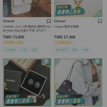
Chanel
Chanel
CHANEL 21S 小號 嬉皮包 鏈條包 Sm
Chanel 香奈兒項鍊
all Hobo Bag 白金小牛皮 19*23*7 9
新 配件塵袋
TWD 73,800
TWD 27,466
現折 2,000
現折 800
狀況良好
本地
免運
狀況良好
香港
免運