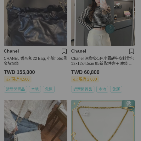
Chanel
Chanel
CHANEL 香奈兒 22 Bag, 小號hobo黑
Chanel 深綠松石色小圓餅牛皮斜背包
金垃圾袋
12x12x4.5cm 95新 配件盒子 塵袋 保
卡
TWD 155,000
TWD 60,800
現折 4,500
現折 2,000
近新閒置品
本地
免運
近新閒置品
本地
免運