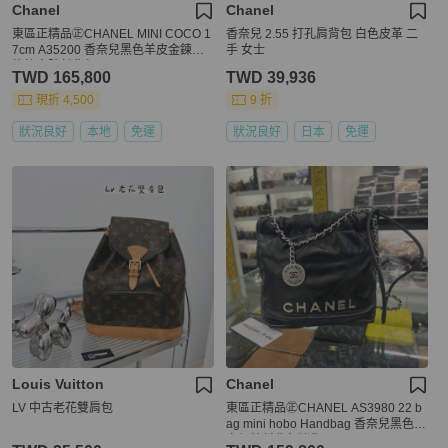
Chanel
Chanel
東區正精品㊣CHANEL MINI COCO 1
香奈兒 2.55 打孔肩背包 白色皮革 二
7cm A35200 香奈兒黑色羊皮金鍊菱
手 女士
格紋方胖斜背包 RZ6501
TWD 165,800
TWD 39,936
現折 4,500
9 折
狀況良好
本地
免運
狀況良好
日本
免運
Louis Vuitton
Chanel
LV 中古老花雙肩包
東區正精品㊣CHANEL AS3980 22 b
ag mini hobo Handbag 香奈兒黑色銀
字銀鍊斜背包迷你 RZ6500