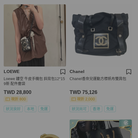
LOEWE
Chanel
Loewe 鏤空 牛皮手機包 斜背包12*15
Chanel香奈兒運動方標帆布雙肩包
9新 配件塵袋
TWD 28,800
TWD 75,126
現折 800
現折 2,000
狀況良好
本地
免運
狀況尚可
香港
免運