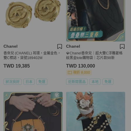
Chanel
Chanel
香奈兒 (CHANEL) 耳環，金屬金色，
💎Chanel香奈兒｜超大雙C浮雕菱格
雙C標誌，貨號189402M
紋黑金tote購物袋｜芯片款98新
TWD 19,385
TWD 130,000
現折 8,000
狀況良好
日本
免運
近新閒置品
本地
免運