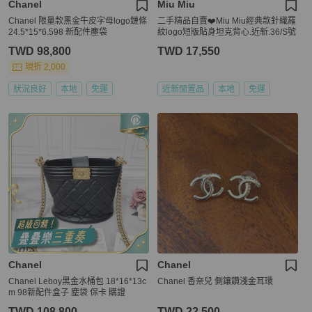
Chanel
Miu Miu
Chanel 限量款黑金牛皮字母logo鏈條
二手精品自賣❤️Miu Miu經典款針織羅
24.5*15*6.598 新配件塵袋
紋logo短版貼身坦克背心.近新.36/S號
TWD 98,800
TWD 17,550
現折 2,000
狀況良好
本地
免運
近新閒置品
本地
免運
Chanel
Chanel
Chanel Leboy黑金水桶包 18*16*13c
Chanel 香奈兒 側鑲鑽淺金耳環
m 98新配件盒子 塵袋 保卡 購證
TWD 108,800
TWD 22,500