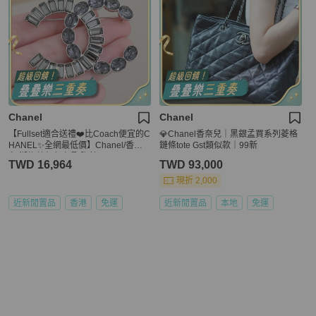
Chanel
Chanel
【Fullset適合送禮❤️比Coach便宜的C
💎Chanel香奈兒｜黑銀孟買系列菱格
HANEL✨全網最低價】Chanel/香奈
鏈條tote Gst類似款｜99新
兒 湖綠藍灰色水晶 胸針
TWD 16,964
TWD 93,000
現折 2,000
近新閒置品
香港
免運
近新閒置品
本地
免運