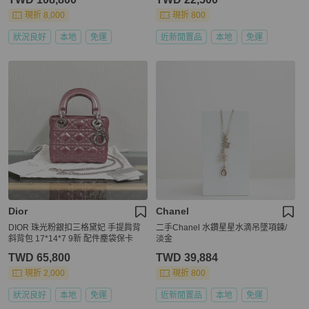
現折 8,000
現折 800
狀況良好
本地
免運
近新閒置品
本地
免運
Dior
Chanel
DIOR 珠光粉銀扣三格黛妃 手提肩背
二手Chanel 水鑽星星水滴吊墜項鍊/
斜背包 17*14*7 9新 配件塵袋保卡
淡金
TWD 65,800
TWD 39,884
現折 2,000
現折 800
狀況良好
本地
免運
近新閒置品
本地
免運