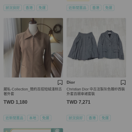
狀況良好
香港
免運
近新閒置品
香港
免運
Dior
藏私·Collection_簡約百搭短絨淺棕古
Christian Dior 中古法製灰色雜紗西裝
著外套
外套百褶傘裙套裝
TWD 1,180
TWD 7,271
近新閒置品
本地
免運
狀況良好
香港
免運