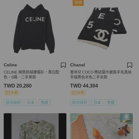
降價
Celine
Chanel
CELINE 棉質抓絨連帽衫，黑白配
香奈兒 COCO 標誌圍巾披肩羊毛真絲
色，S碼，二手男款
羊絨黑色米色二手女款
TWD 20,280
TWD 44,304
9 折
9 折
狀況良好
日本
免運
狀況良好
日本
免運