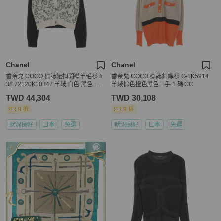
Chanel
Chanel
香奈兒 COCO 標誌紐扣開襟羊毛衫 #
香奈兒 COCO 標誌針織衫 C-TK5914
38 72120K10347 羊絨 白色 黑色 二
羊絨棕色橙色黑色二手 1 碼 CC
手
TWD 44,304
TWD 30,108
9 折
9 折
狀況良好
日本
免運
狀況良好
日本
免運