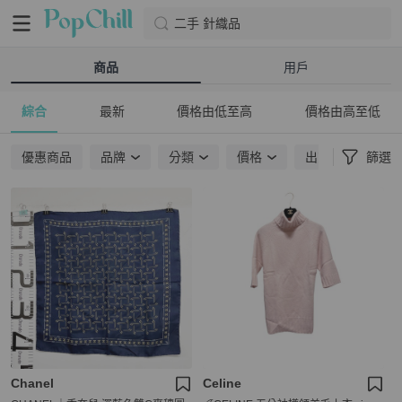
二手 針織品
商品
用戶
綜合
最新
價格由低至高
價格由高至低
優惠商品
品牌
分類
價格
出貨地點
篩選
Chanel
Celine