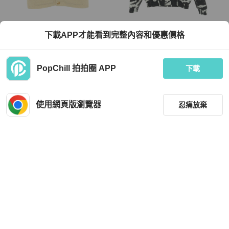
Celine
Celine
下載APP才能看到完整內容和優惠價格
CELINE Bouclnatte 短袖粗花呢外套
CELINE 紮染短版夾克 其他外套 尼龍
無色羊毛棉混紡 黃色 二手 女款
黑色 白色 二手 男士
TWD 39,936
TWD 26,832
PopChill 拍拍圈 APP
下載
9 折
9 折
狀況良好
日本
免運
狀況良好
日本
免運
使用網頁版瀏覽器
忍痛放棄
降價
篩選
重設
品牌
分類
Louis Vuitton
Chanel