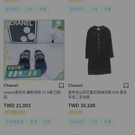
狀況良好
日本
免運
狀況良好
日本
免運
Chanel
Chanel
chanel香奈兒 編制涼拖 37.5碼 已貼
香奈兒山茶花籃扣長袖洋裝 #36 黑色
底
羊毛二手女裝
TWD 21,003
TWD 30,108
現折 800
9 折
近新閒置品
香港
免運
狀況良好
日本
免運