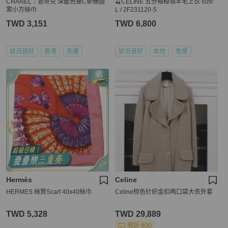
CHANEL｜香奈兒 深藍色雙C麥穗圖
🍒CELINE 五分袖樽領羊毛上衣 size:
案小方絲巾
L / 2F231120-5
TWD 3,151
TWD 6,800
狀況良好
香港
免運
狀況良好
本地
免運
Hermès
Celine
HERMES 絲質Scarf 40x40絲巾
Celine棕色针织金扣两口袋大衣外套
TWD 5,328
TWD 29,889
現折 800