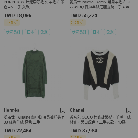
BURBERRY 針織套頭毛衣 羊毛衫 米
愛馬仕 Palefroi Remix 開襟羊毛衫 5H
色 #S 二手 女款
2739DQ 真絲羊絨尼龍混紡二手 #38
TWD 18,096
TWD 55,224
9 折
9 折
狀況良好
日本
免運
狀況良好
日本
免運
Hermès
Chanel
愛馬仕 Twillaine 絲巾拼接長袖洋裝 #
香奈兒 COCO 標誌針織衫，羊毛羊絨
38 絲質羊絨 綠色 二手
材質，黑白配色，二手女款，40碼
TWD 22,464
TWD 87,984
9 折
9 折