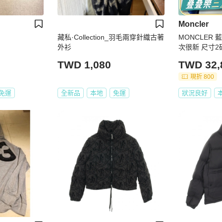
Moncler
藏私·Collection_羽毛兩穿針織古著
MONCLER
外衫
次很新 尺寸2
TWD 1,080
TWD 32,
現折 800
免運
全新品
本地
免運
狀況良好