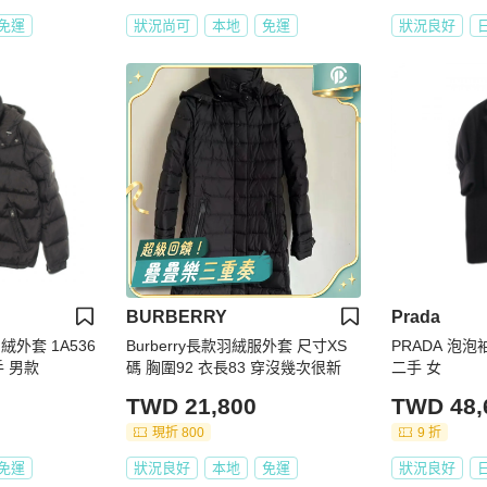
免運
狀況尚可
本地
免運
狀況良好
BURBERRY
Prada
羽絨外套 1A536
Burberry長款羽絨服外套 尺寸XS
PRADA 泡
手 男款
碼 胸圍92 衣長83 穿沒幾次很新
二手 女
TWD 21,800
TWD 48,
現折 800
9 折
免運
狀況良好
本地
免運
狀況良好