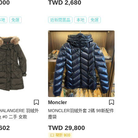
000
TWD 2,680
本地
免運
近新閒置品
本地
免運
Moncler
HALANGERE 羽絨外
MONCLER羽絨外套 2碼 98新配件
 #0 二手 女款
塵袋
602
TWD 29,800
現折 800