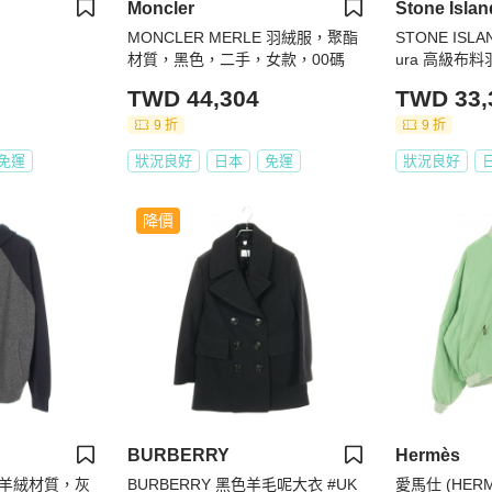
Moncler
Stone Islan
MONCLER MERLE 羽絨服，聚酯
STONE ISL
材質，黑色，二手，女款，00碼
ura 高級布料
S
TWD 44,304
TWD 33,
9 折
9 折
免運
狀況良好
日本
免運
狀況良好
降價
BURBERRY
Hermès
羊絨材質，灰
BURBERRY 黑色羊毛呢大衣 #UK
愛馬仕 (HER