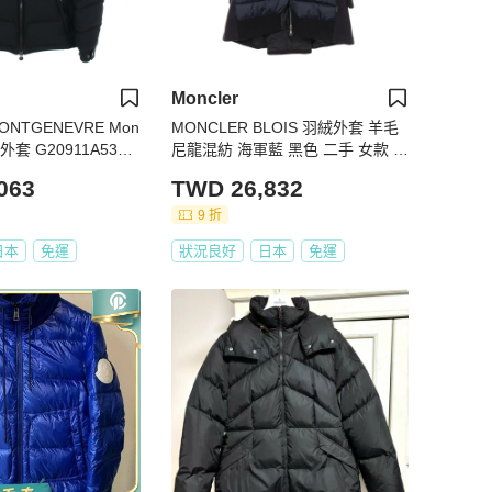
Moncler
ONTGENEVRE Mon
MONCLER BLOIS 羽絨外套 羊毛
絨外套 G20911A5370
尼龍混紡 海軍藍 黑色 二手 女款 0
二手 男款
0碼
063
TWD 26,832
9 折
日本
免運
狀況良好
日本
免運