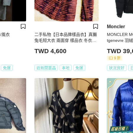
Moncler
衣/風衣
二手私物【日本品牌樣品衣】真獺
MONCLER M
兔毛短大衣 兩面穿 樣品衣 冬衣夏
tgenevre 羽
季特價
0 羊毛 黑色 
TWD 4,600
TWD 39,
9 折
免運
近新閒置品
本地
免運
狀況良好