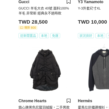
Gucci
Y3 Yamamoto
GUCCI 羊毛大衣 40號 面料100%
Y-3外套尺寸XL
羊毛 非常新 經典永不過時款
TWD 28,500
TWD 10,000
現折 800
近新閒置品
本地
免運
狀況良好
本地
Chrome Hearts
Hermès
鉻心牌黑色尼龍羽絨服，二手男款
愛馬仕針織連帽衫，