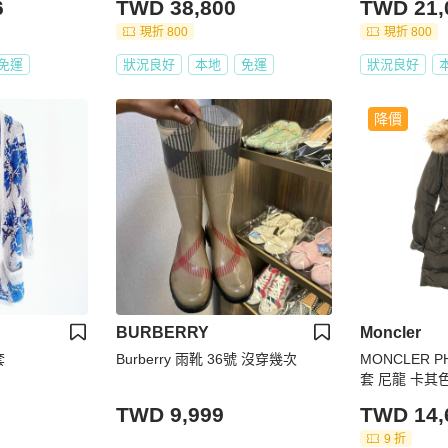
6
TWD 38,800
TWD 21,
現折 800
現折 800
免運
狀況良好
本地
免運
狀況良好
降價
BURBERRY
Moncler
套
Burberry 雨靴 36號 沒穿幾次
MONCLER P
套 尼龍 卡其色
TWD 9,999
TWD 14,
9 折