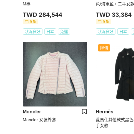
M碼
色/海軍藍，二手女款
TWD 284,544
TWD 33,384
9 折
9 折
狀況良好
日本
免運
狀況良好
日本
降價
Moncler
Hermès
Moncler 女裝外套
愛馬仕其他款式黑色
手女款