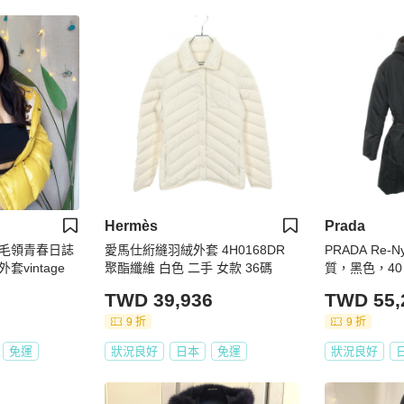
Hermès
Prada
毛領青春日誌
愛馬仕絎縫羽絨外套 4H0168DR
PRADA Re-
vintage
聚酯纖維 白色 二手 女款 36碼
質，黑色，40
TWD 39,936
TWD 55,
9 折
9 折
免運
狀況良好
日本
免運
狀況良好