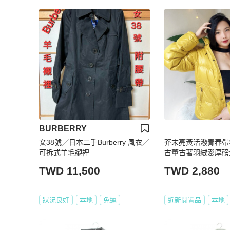
BURBERRY
女38號／日本二手Burberry 風衣／
芥末亮黃活潑青春帶
可拆式羊毛襯裡
古董古著羽絨澎厚磅外套
TWD 11,500
TWD 2,880
狀況良好
本地
免運
近新閒置品
本地