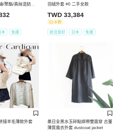
綸/聚酯/真絲混紡，
羽絨外套 #0 二手女款
色，二手，男女通用
832
TWD 33,384
9 折
日本
免運
狀況良好
日本
免運
羽絨拼接羊毛薄款外套
墨日全黑水玉碎點綁帶雙面穿 古董
薄質風衣外套 dustcoat jacket