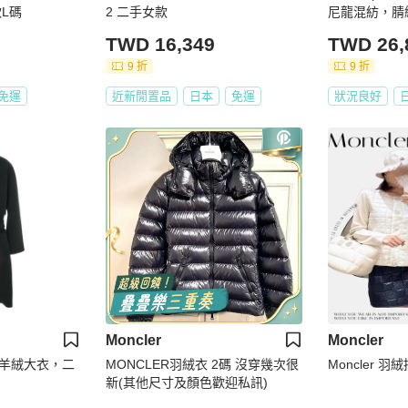
L碼
2 二手女款
尼龍混紡，腈
綠米色多色米
TWD 16,349
TWD 26,
9 折
9 折
免運
近新閒置品
日本
免運
狀況良好
Moncler
Moncler
羊絨大衣，二
MONCLER羽絨衣 2碼 沒穿幾次很
Moncler 
新(其他尺寸及顏色歡迎私訊)