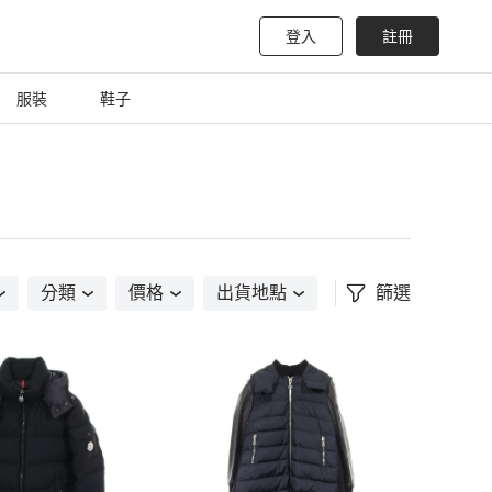
登入
註冊
服裝
鞋子
分類
價格
出貨地點
篩選