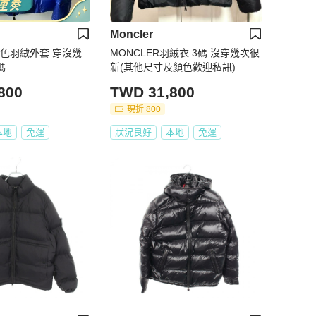
Moncler
 藍色羽絨外套 穿沒幾
MONCLER羽絨衣 3碼 沒穿幾次很
碼
新(其他尺寸及顏色歡迎私訊)
800
TWD 31,800
現折 800
本地
免運
狀況良好
本地
免運