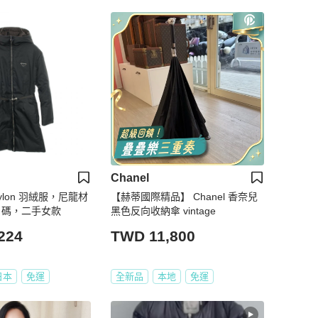
Chanel
Nylon 羽絨服，尼龍材
【赫蒂國際精品】 Chanel 香奈兒
 碼，二手女款
黑色反向收納傘 vintage
224
TWD 11,800
日本
免運
全新品
本地
免運