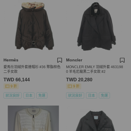
Hermès
Moncler
愛馬仕羽絨外套連帽衫 #36 聚酯棕色
MONCLER EMILY 羽絨外套 463198
二手女款
0 羊毛尼龍黑二手女款 #2
TWD 66,144
TWD 20,280
9 折
9 折
狀況良好
日本
免運
狀況良好
日本
免運