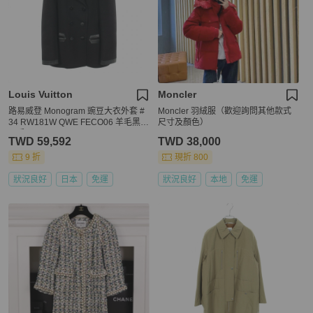
Louis Vuitton
Moncler
路易威登 Monogram 豌豆大衣外套 #
Moncler 羽絨服（歡迎詢問其他款式
34 RW181W QWE FECO06 羊毛黑
尺寸及顏色）
二手 LV
TWD 59,592
TWD 38,000
9 折
現折 800
狀況良好
日本
免運
狀況良好
本地
免運