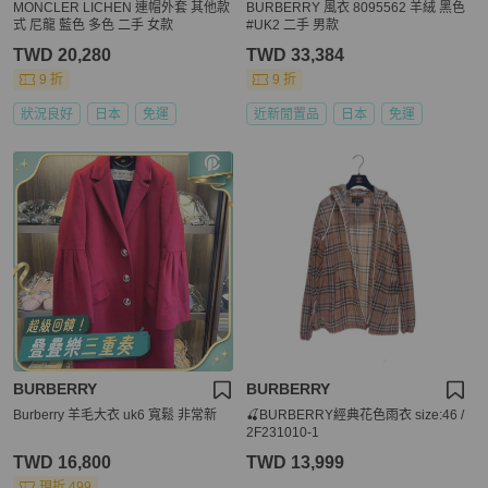
MONCLER LICHEN 連帽外套 其他款
BURBERRY 風衣 8095562 羊絨 黑色
式 尼龍 藍色 多色 二手 女款
#UK2 二手 男款
TWD 20,280
TWD 33,384
9 折
9 折
狀況良好
日本
免運
近新閒置品
日本
免運
BURBERRY
BURBERRY
Burberry 羊毛大衣 uk6 寬鬆 非常新
🍒BURBERRY經典花色雨衣 size:46 /
2F231010-1
TWD 16,800
TWD 13,999
現折 499