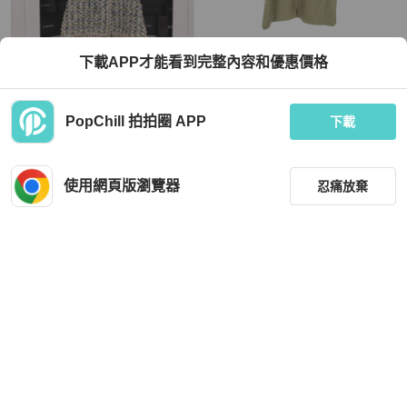
Chanel
Hermès
下載APP才能看到完整內容和優惠價格
Chanel 18年希腊系列秀款绿彩色编织
愛馬仕 Sellier 羈扣羊毛卡其色女款二
猫头鹰扣圆领长款外套
手大衣，尺寸 36
TWD 117,535
TWD 66,144
PopChill 拍拍圈 APP
下載
現折 4,500
9 折
近新閒置品
香港
免運
狀況良好
日本
免運
使用網頁版瀏覽器
忍痛放棄
篩選
重設
品牌
分類
Chanel
Moncler