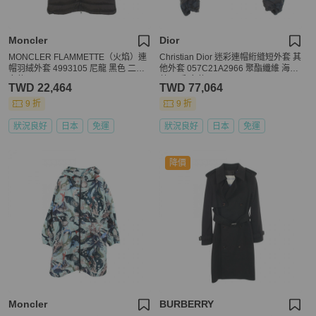
Moncler
Dior
MONCLER FLAMMETTE（火焰）連
Christian Dior 迷彩連帽絎縫短外套 其
帽羽絨外套 4993105 尼龍 黑色 二手
他外套 057C21A2966 聚酯纖維 海軍
女款
藍 二手 女款
TWD 22,464
TWD 77,064
9 折
9 折
狀況良好
日本
免運
狀況良好
日本
免運
降價
Moncler
BURBERRY