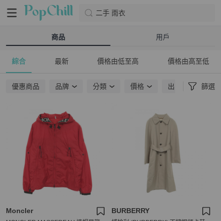
二手 雨衣
商品
用戶
綜合
最新
價格由低至高
價格由高至低
優惠商品
品牌
分類
價格
出貨地點
篩選
Moncler
BURBERRY