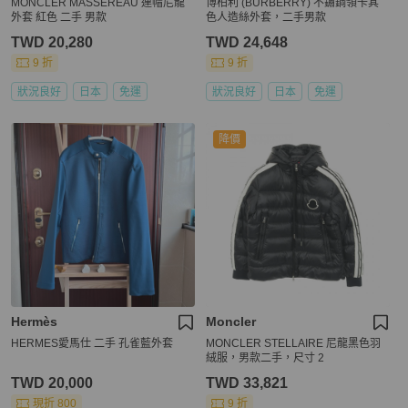
MONCLER MASSEREAU 連帽尼龍
博柏利 (BURBERRY) 不鏽鋼領卡其
外套 紅色 二手 男款
色人造絲外套，二手男款
TWD 20,280
TWD 24,648
9 折
9 折
狀況良好
日本
免運
狀況良好
日本
免運
降價
Hermès
Moncler
HERMES愛馬仕 二手 孔雀藍外套
MONCLER STELLAIRE 尼龍黑色羽
絨服，男款二手，尺寸 2
TWD 20,000
TWD 33,821
現折 800
9 折