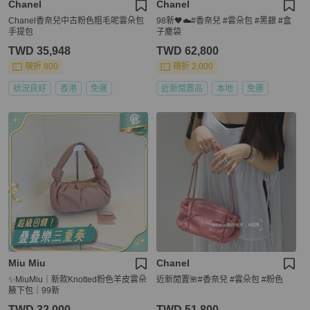
Chanel
Chanel
Chanel香奈兒中古粉色粗毛呢雲朵包
98新🖤☁️#香奈兒 #雲朵包 #黑銀 #盒
手提包
子塵袋
TWD 35,948
TWD 62,800
現折 800
現折 2,000
狀況良好
香港
免運
近新閒置品
本地
免運
Miu Miu
Chanel
✨MiuMiu｜新款Knotted粉色羊皮雲朵
近新閒置🌺#香奈兒 #雲朵包 #粉色
腋下包｜99新
TWD 32,000
TWD 51,800