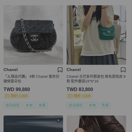
Chanel
Chanel
「JL精品代購」 9新 Chanel 香奈兒
Chanel 古巴系列郵差包 綠色荔枝皮 9
鏈條雲朵包
新 配件塵袋19*8*16
TWD 99,880
TWD 83,800
現折 2,000
現折 2,000
狀況良好
本地
免運
狀況良好
本地
免運