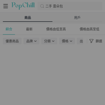
二手 雲朵包
商品
用戶
綜合
最新
價格由低至高
價格由高至低
優惠商品
品牌
分類
價格
出貨地點
篩選