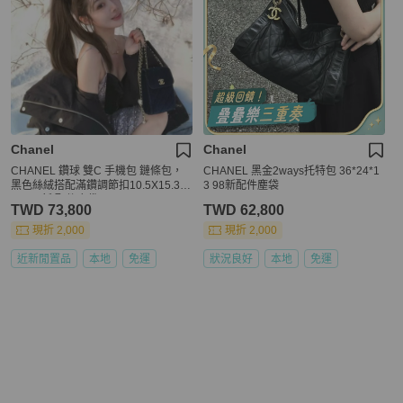
Chanel
Chanel
CHANEL 鑽球 雙C 手機包 鏈條包，
CHANEL 黑金2ways托特包 36*24*1
黑色絲絨搭配滿鑽調節扣10.5X15.3X
3 98新配件塵袋
6.5 95新 配件塵袋
TWD 73,800
TWD 62,800
現折 2,000
現折 2,000
近新閒置品
本地
免運
狀況良好
本地
免運