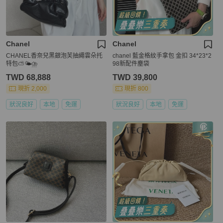
Chanel
Chanel
CHANEL香奈兒黑銀泡芙抽繩雲朵托
chanel 藍金格紋手拿包 金扣 34*23*2
特包⛅️🌤️⛈️
98新配件塵袋
TWD 68,888
TWD 39,800
現折 2,000
現折 800
狀況良好
本地
免運
狀況良好
本地
免運