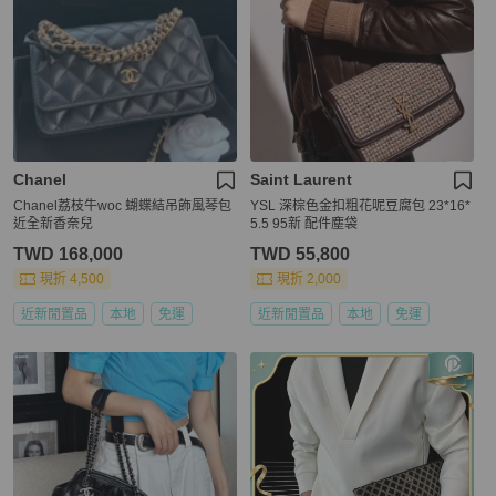
Chanel
Saint Laurent
Chanel荔枝牛woc 蝴蝶結吊飾風琴包
YSL 深棕色金扣粗花呢豆腐包 23*16*
近全新香奈兒
5.5 95新 配件塵袋
TWD 168,000
TWD 55,800
現折 4,500
現折 2,000
近新閒置品
本地
免運
近新閒置品
本地
免運