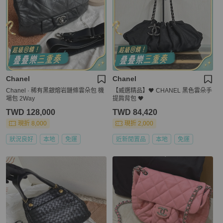
Chanel
Chanel
Chanel · 稀有黑銀熔岩鏈條雲朵包 機
【威選精品】🖤 CHANEL 黑色雲朵手
場包 2Way
提肩背包 🖤
TWD 128,000
TWD 84,420
現折 8,000
現折 2,000
狀況良好
本地
免運
近新閒置品
本地
免運