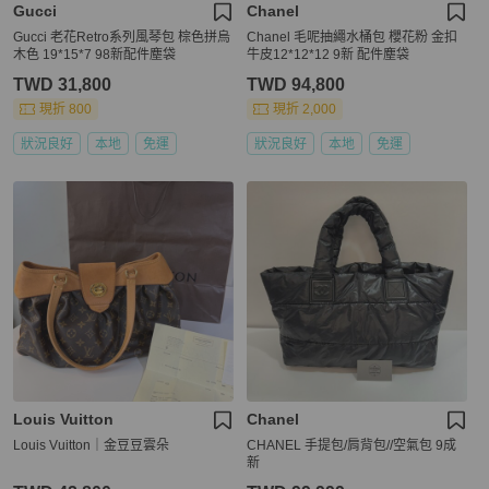
Gucci
Chanel
Gucci 老花Retro系列風琴包 棕色拼烏
Chanel 毛呢抽繩水桶包 櫻花粉 金扣
木色 19*15*7 98新配件塵袋
牛皮12*12*12 9新 配件塵袋
TWD 31,800
TWD 94,800
現折 800
現折 2,000
狀況良好
本地
免運
狀況良好
本地
免運
Louis Vuitton
Chanel
Louis Vuitton｜金豆豆雲朵
CHANEL 手提包/肩背包//空氣包 9成
新