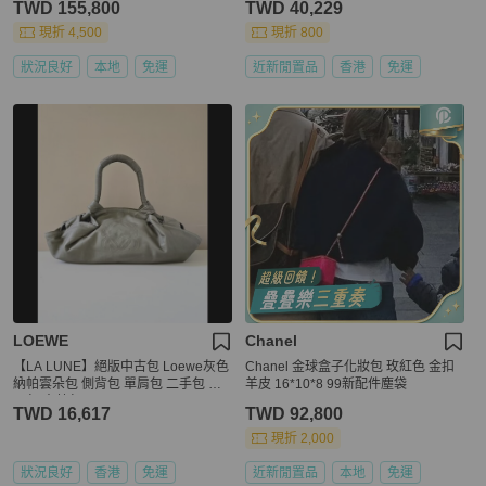
TWD 155,800
TWD 40,229
現折 4,500
現折 800
狀況良好
本地
免運
近新閒置品
香港
免運
LOEWE
Chanel
【LA LUNE】絕版中古包 Loewe灰色
Chanel 金球盒子化妝包 玫紅色 金扣
納帕雲朵包 側背包 單肩包 二手包 腋
羊皮 16*10*8 99新配件塵袋
下包 古董包
TWD 16,617
TWD 92,800
現折 2,000
狀況良好
香港
免運
近新閒置品
本地
免運