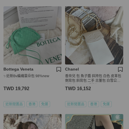
Bottega Veneta
Chanel
✨近新Bv編織雲朵包 98%new
香奈兒 包 魚子醬 斜挎包 白色 皮革包
側背包 斜背包 二手 古董包 白雪公主
荔枝皮 chanel 手機包
TWD 19,792
TWD 16,152
近新閒置品
香港
免運
近新閒置品
香港
免運