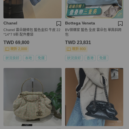
Chanel
Bottega Veneta
Chanel 雲朵鏈條包 藍色金扣 牛皮 22
BV葆蝶家 藍色 全皮 雲朵包 單肩斜跨
*14*7 9新 配件塵袋
包
TWD 69,800
TWD 23,831
現折 2,000
現折 800
狀況良好
本地
免運
狀況良好
香港
免運