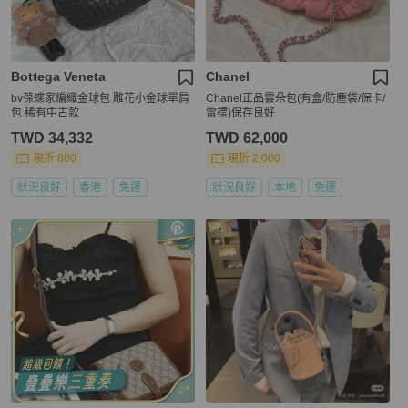
Bottega Veneta
Chanel
bv葆蝶家編織金球包 雕花小金球單肩
Chanel正品雲朵包(有盒/防塵袋/保卡/
包 稀有中古款
雷標)保存良好
TWD 34,332
TWD 62,000
現折 800
現折 2,000
狀況良好
香港
免運
狀況良好
本地
免運