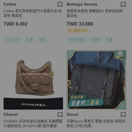
Celine
Bottega Veneta
Celine 老花黑啡凱旋門小號雲朵包 斜
閒置新未使用 葆蝶家BV 燕麥色斜挎
背包 單肩包
雲朵包
TWD 9,492
TWD 33,080
現折 800
狀況良好
香港
免運
近新閒置品
香港
免運
Chanel
Gucci
CHANEL 奶茶色金扣油蠟皮 天貓精靈
古馳Gucci 黑老花 郵差 信使包 單肩斜
小號斜背包 19*16*6 9新 配件塵袋
挎包 25年2月票