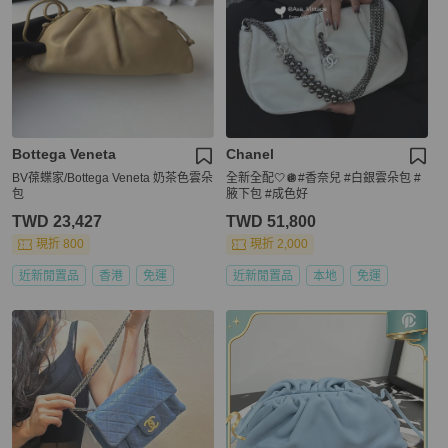
Bottega Veneta
Chanel
BV葆蝶家/Bottega Veneta 奶茶色雲朵
全新全配🤍🪩#香奈兒 #白銀雲朵包 #
包
腋下包 #成色好
TWD 23,427
TWD 51,800
現折 800
現折 2,000
近新閒置品
香港
免運
近新閒置品
本地
免運