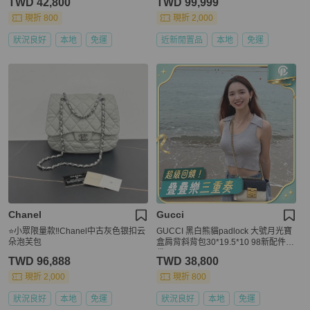
TWD 42,800
TWD 99,999
現折 800
現折 2,000
狀況良好
本地
免運
近新閒置品
本地
免運
Chanel
Gucci
⭐️小眾限量款‼️Chanel中古灰色银扣云
GUCCI 黑白熊貓padlock 大號月光寶
朵泡芙包
盒肩背斜背包30*19.5*10 98新配件塵
袋
TWD 96,888
TWD 38,800
現折 2,000
現折 800
狀況良好
本地
免運
狀況良好
本地
免運