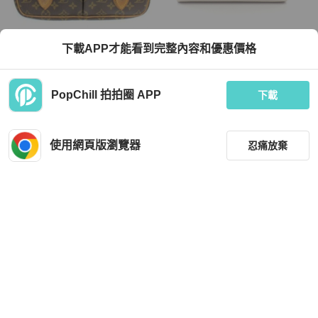
Louis Vuitton
Hermès
下載APP才能看到完整內容和優惠價格
日本特選二手／LV／側背+斜挎包／原
愛馬仕 Bearn 組合三折皮夾，Epsom
廠原皮
皮革，白色，二手，女士，附金扣
TWD 18,000
TWD 92,352
PopChill 拍拍圈 APP
下載
9 折
狀況尚可
本地
免運
近新閒置品
日本
免運
使用網頁版瀏覽器
忍痛放棄
篩選
重設
品牌
分類
Louis Vuitton
Louis Vuitton