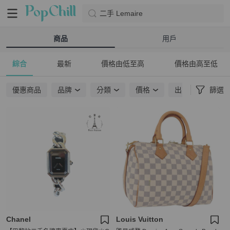
二手 Lemaire
商品
用戶
綜合
最新
價格由低至高
價格由高至低
優惠商品
品牌
分類
價格
出貨地點
篩選
Chanel
Louis Vuitton