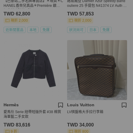
【巴黎站二手名牌專賣店】＊現貨＊C
路易威登 Damier Azur Speedy Band
HANEL香奈兒真品＊Première 銀色
ouliere 25 手提包 N41374 LV Auth k
經典首映腕錶 L號
a5166A
TWD 62,800
TWD 57,853
現折 2,000
現折 2,000
近新閒置品
本地
免運
狀況尚可
日本
免運
Hermès
Louis Vuitton
愛馬仕 Serie 紐帶短版外套 #38 棉質
LV棋盤格大手拉行李箱
海軍藍二手女款
TWD 83,616
TWD 34,000
9 折
現折 800