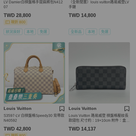
LV Damier白棋盤格手提麻將包N412
（全新閒置）louis vuitton路易威登LV
07
手鏈
TWD 28,800
TWD 14,800
現折 800
狀況良好
本地
免運
全新品
本地
免運
Louis Vuitton
Louis Vuitton
S3597-LV 白棋盤格Speedy30 背帶款
Louis Vuitton 路易威登 棋盤格壓紋長
N40592
款錢包 尺寸約：19×10cm 附件：盒子
塵袋
TWD 42,800
TWD 14,137
現折 800