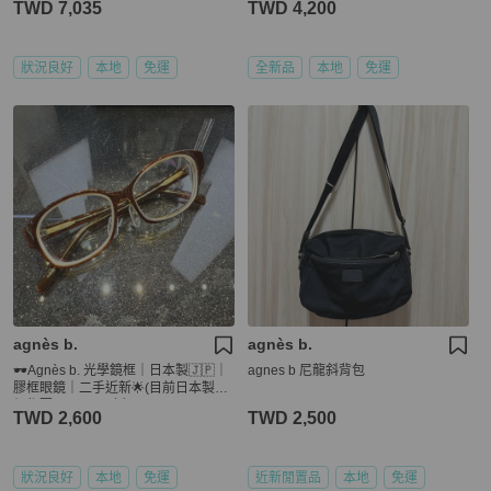
TWD 7,035
TWD 4,200
狀況良好
本地
免運
全新品
本地
免運
agnès b.
agnès b.
🕶️Agnès b. 光學鏡框｜日本製🇯🇵｜
agnes b 尼龍斜背包
膠框眼鏡｜二手近新🌟(目前日本製定
價都要7000元以上）
TWD 2,600
TWD 2,500
狀況良好
本地
免運
近新閒置品
本地
免運