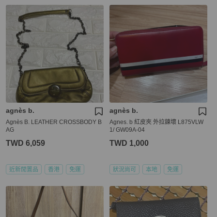
agnès b.
agnès b.
Agnès B. LEATHER CROSSBODY B
Agnes. b 紅皮夾 外拉鍊壞 L875VLW
AG
1/ GW09A-04
TWD 6,059
TWD 1,000
近新閒置品
香港
免運
狀況尚可
本地
免運