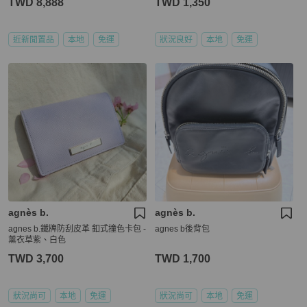
TWD 8,888
TWD 1,350
近新閒置品
本地
免運
狀況良好
本地
免運
agnès b.
agnès b.
agnes b.鐵牌防刮皮革 釦式撞色卡包 -
agnes b後背包
薰衣草紫、白色
TWD 3,700
TWD 1,700
狀況尚可
本地
免運
狀況尚可
本地
免運