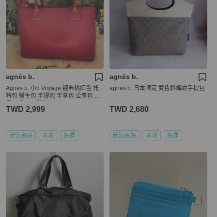
agnès b.
agnès b.
Agnes b. 小b Voyage 經典桃紅色 托
agnes b. 日本限定 雙色斜織紋手提包
特包 醫生包 手提包 手拿包 公事包 限
量二手品 9成新
TWD 2,999
TWD 2,680
狀況良好
本地
免運
狀況良好
本地
免運