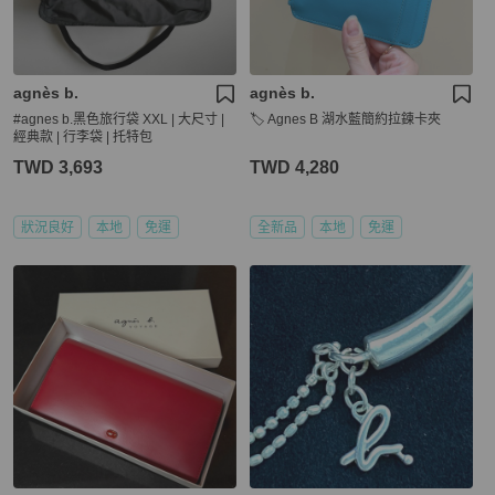
agnès b.
agnès b.
#agnes b.黑色旅行袋 XXL | 大尺寸 |
🏷️ Agnes B 湖水藍簡約拉鍊卡夾
經典款 | 行李袋 | 托特包
TWD 3,693
TWD 4,280
狀況良好
本地
免運
全新品
本地
免運