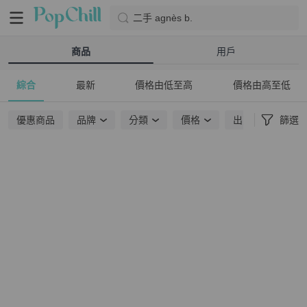
二手 agnès b.
商品
用戶
綜合
最新
價格由低至高
價格由高至低
優惠商品
品牌
分類
價格
出貨地點
篩選