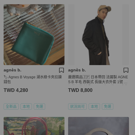
agnès b.
agnès b.
🏷️ Agnes B Voyage 湖水綠卡夾拉鍊
嚴選精品🇯🇵 日本帶回 法國製 AGNE
錢包
S B 羊毛 西裝式 長版大衣外套 1號 原
價約五萬 割愛8800 只有一件 #男女都
TWD 4,280
TWD 8,800
可以穿 肩寬約46cm 衣長含領110cm
正常使用痕跡，高標準繞道
全新品
本地
免運
狀況尚可
本地
免運