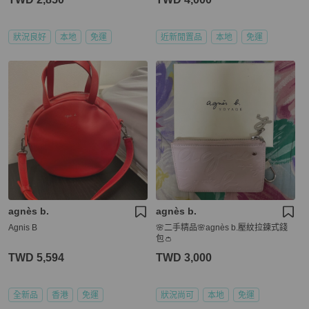
狀況良好
本地
免運
近新閒置品
本地
免運
agnès b.
agnès b.
Agnis B
🌸二手精品🌸agnès b.壓紋拉鍊式錢
包👛
TWD 5,594
TWD 3,000
全新品
香港
免運
狀況尚可
本地
免運