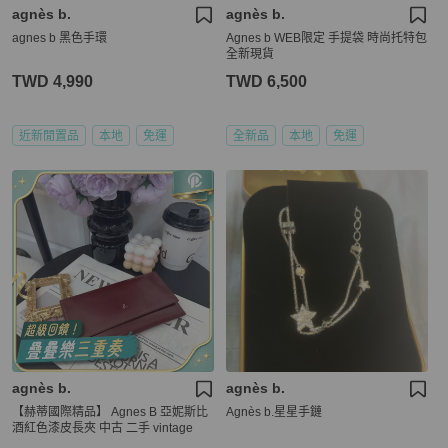
agnès b.
agnès b.
agnes b 黑色手環
Agnes b WEB限定 手提袋 時尚托特包
全新現貨
TWD 4,990
TWD 6,500
近新閒置品
本地
免運
全新品
本地
免運
agnès b.
agnès b.
【赫蒂國際精品】 Agnes B 亞妮斯比
Agnès b.星星手鏈
酒紅色漆皮長夾 中古 二手 vintage