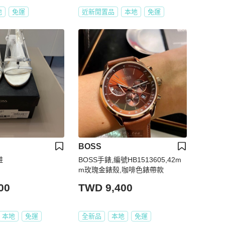
地
免運
近新閒置品
本地
免運
BOSS
鞋
BOSS手錶,編號HB1513605,42m
m玫瑰金錶殼,咖啡色錶帶款
00
TWD 9,400
本地
免運
全新品
本地
免運