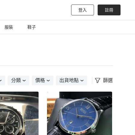
登入
註冊
服裝
鞋子
分類
價格
出貨地點
篩選