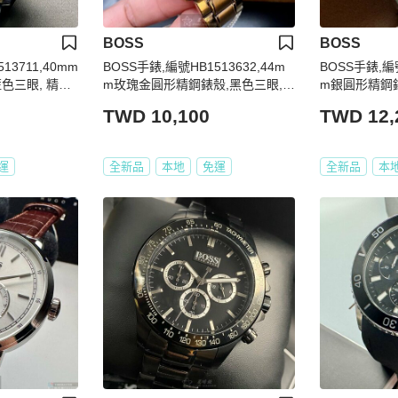
BOSS
BOSS
13711,40mm
BOSS手錶,編號HB1513632,44m
BOSS手錶,編號
色三眼, 精密
m玫瑰金圓形精鋼錶殼,黑色三眼,
m銀圓形精鋼錶
皮皮革錶帶款
精密刻度錶面,玫瑰金色精鋼錶帶款
三針顯示, 運
TWD 10,100
TWD 12,
款
運
全新品
本地
免運
全新品
本