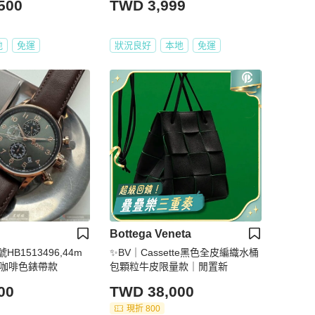
500
TWD 3,999
地
免運
狀況良好
本地
免運
Bottega Veneta
HB1513496,44m
✨BV｜Cassette黑色全皮編織水桶
,咖啡色錶帶款
包顆粒牛皮限量款｜閒置新
00
TWD 38,000
現折 800