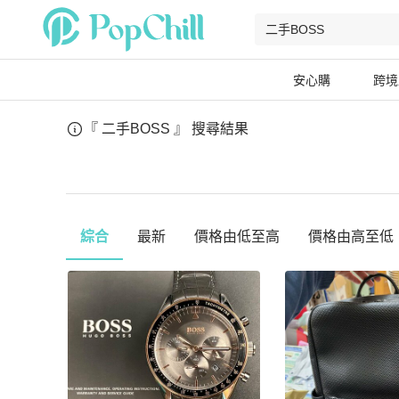
安心購
跨境
『 二手BOSS 』
搜尋結果
綜合
最新
價格由低至高
價格由高至低