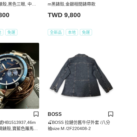
殼,黑色三眼, 中三
m黑錶殼,金銀相間錶帶款
深黑色精鋼錶帶款
800
TWD 9,800
地
免運
全新品
本地
免運
BOSS
HB1513937,46m
🍒BOSS 拉鏈仿舊牛仔外套 /八分
鋼錶殼,寶藍色羅馬數
袖size:M /2F220408-2
示錶面,金銀相間精鋼