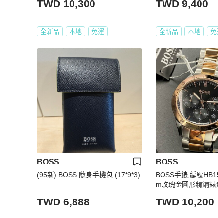
TWD 10,300
TWD 9,400
錯!
全新品
本地
免運
全新品
本地
免
BOSS
BOSS
(95新) BOSS 隨身手機包 (17*9*3)
BOSS手錶,編號HB15
m玫瑰金圓形精鋼錶殼
運動錶面,金銀相間精
TWD 6,888
TWD 10,200
具匠心!