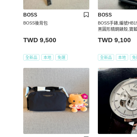
BOSS
BOSS
BOSS後背包
BOSS手錶,編號HB15
黑圓形精鋼錶殼,寶藍
刻度錶面,深藍色真
TWD 9,500
TWD 9,100
全新品
本地
免運
全新品
本地
免