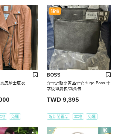
降價
BOSS
S 真皮騎士皮衣
☆☆近新閒置品☆☆Hugo Boss 十
字紋單肩包/斜背包
000
TWD 9,395
本地
免運
近新閒置品
本地
免運