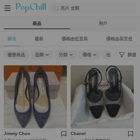
亮片 女鞋
商品
用戶
綜合
最新
價格由低至高
價格由高至低
優惠商品
品牌
分類
價格
出貨地點
篩選
Jimmy Choo
Chanel