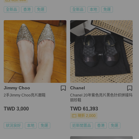
全新品
香港
免運
全新品
本地
免運
Jimmy Choo
Chanel
2手Jimmy Choo亮片跟鞋
Chanel 20年紫色亮片黑色针织拼接玛
丽珍鞋
TWD 3,000
TWD 61,393
現折 2,000
狀況良好
本地
免運
近新閒置品
香港
免運