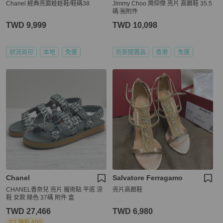
Chanel 經典亮面娃娃鞋/鞋碼38
Jimmy Choo 周仰傑 亮片 高跟鞋 35.5
碼 🈚附件
TWD 9,999
TWD 10,098
狀況尚可
本地
免運
近新閒置品
香港
免運
Chanel
Salvatore Ferragamo
CHANEL香奈兒 亮片 魔術貼 平底 涼
亮片高跟鞋
鞋 女款 綠色 37碼 附件 盒
TWD 27,466
TWD 6,980
現折 800