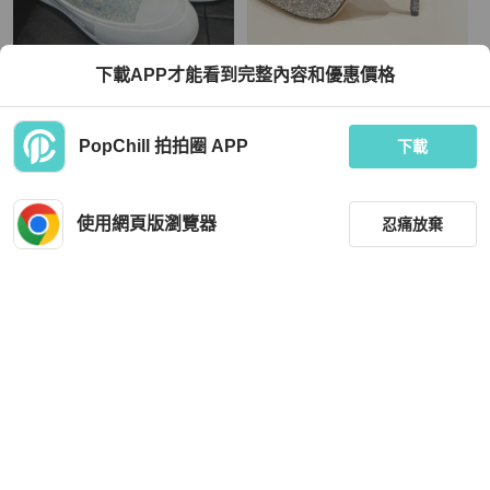
Alexander McQueen
Jimmy Choo
下載APP才能看到完整內容和優惠價格
💎Han's house精品服飾💎ALEXAND
全新Jimmy choo 經典漸層亮片高跟
ER MCQUEEN MCQ 亮片 皮革鞋
鞋/婚鞋10cm
TWD 11,000
TWD 20,000
PopChill 拍拍圈 APP
下載
現折 800
全新品
本地
免運
全新品
本地
免運
使用網頁版瀏覽器
忍痛放棄
篩選
重設
品牌
分類
Jimmy Choo
Jimmy Choo