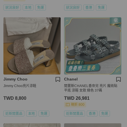
狀況良好
本地
免運
狀況良好
香港
免運
Jimmy Choo
Chanel
Jimmy Choo亮片涼鞋
閒置新CHANEL香奈兒 亮片 魔術貼
平底 涼鞋 女款 綠色 37碼
TWD 8,800
TWD 26,981
現折 800
近新閒置品
本地
免運
近新閒置品
香港
免運