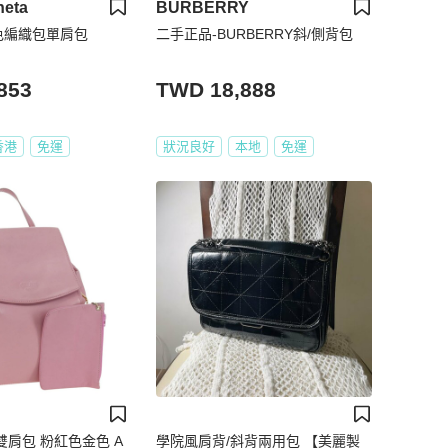
neta
BURBERRY
色編織包單肩包
二手正品-BURBERRY斜/側背包
853
TWD 18,888
香港
免運
狀況良好
本地
免運
革雙肩包 粉紅色金色 A
學院風肩背/斜背兩用包 【美麗製