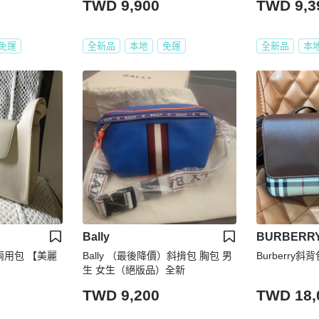
TWD 9,900
TWD 9,3
免運
全新品
本地
免運
全新品
本
Bally
BURBERR
兩用包 【美麗
Bally （最後降價）斜揹包 胸包 男
Burberry斜
生 女生（絕版品）全新
TWD 9,200
TWD 18,