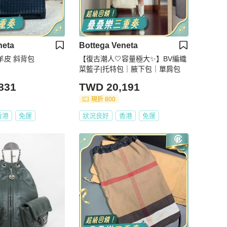
neta
Bottega Veneta
 羊皮 斜背包
【復古潮人🤍容量極大✨】BV編織
菜籃子|托特包｜腋下包｜單肩包
831
TWD 20,191
現折 800
香港
免運
狀況良好
香港
免運