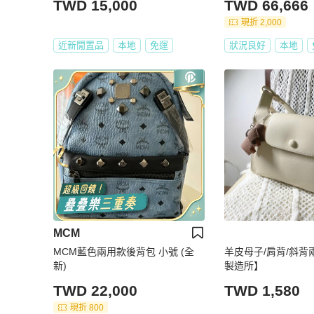
TWD 15,000
TWD 66,666
現折 2,000
近新閒置品
本地
免運
狀況良好
本地
MCM
MCM藍色兩用款後背包 小號 (全
羊皮母子/肩背/斜背
新)
製造所】
TWD 22,000
TWD 1,580
現折 800