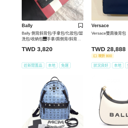
Bally
Versace
Bally 側背斜背包/手拿包/化妝包/盥
Versace雙肩後背包
洗包/收納包🌉手拿/肩側背/斜背🌉
正品🌉近新沒用過🌉 品牌經典配色
TWD 3,820
TWD 28,888
🌉自➕加鏈條斜背最🔥🔥
現折 800
近新閒置品
本地
免運
狀況良好
本地