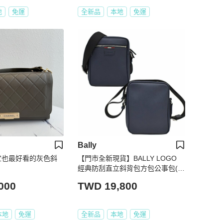
地
免運
全新品
本地
免運
Bally
最便宜也最好看的灰色斜
【門市全新現貨】BALLY LOGO
經典防刮直立斜背包方包公事包(附
原廠防塵套)
000
TWD 19,800
本地
免運
全新品
本地
免運