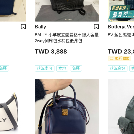
Bally
Bottega Ve
BALLY 小羊皮立體菱格車線大容量
BV 藍色編織
2way側肩包水桶包後背包
TWD 3,888
TWD 23,
現折 800
免運
狀況尚可
本地
免運
狀況良好