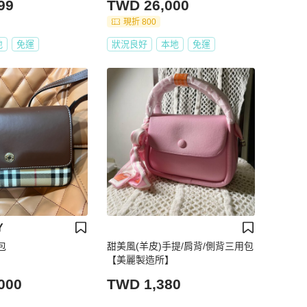
99
TWD 26,000
現折 800
地
免運
狀況良好
本地
免運
Y
背包
甜美風(羊皮)手提/肩背/側背三用包
【美麗製造所】
000
TWD 1,380