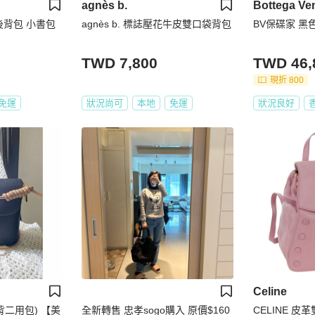
agnès b.
Bottega Ve
 後背包 小書包
agnès b. 標誌壓花牛皮雙口袋背包
BV保碟家 黑
TWD 7,800
TWD 46,
現折 800
免運
狀況尚可
本地
免運
狀況良好
Celine
背二用包) 【美
全新轉售 忠孝sogo購入 原價$160
CELINE 皮