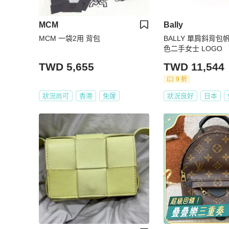
MCM
Bally
MCM 一袋2用 背包
BALLY 單肩斜背
色二手女士 LOGO
TWD 5,655
TWD 11,544
9 折
狀況尚可
香港
免運
狀況良好
日本