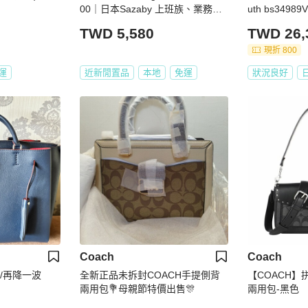
00｜日本Sazaby 上班族、業務、
uth bs34989V
旅行必備 大容量 尼隆手提肩背斜
TWD 5,580
TWD 26,
背 兩用包
現折 800
運
近新閒置品
本地
免運
狀況良好
Coach
Coach
/再降一波
全新正品未拆封COACH手提側背
【COACH】
兩用包💐母親節特價出售🎊
兩用包-黑色