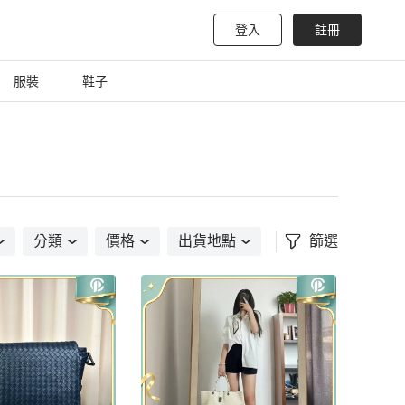
登入
註冊
服裝
鞋子
分類
價格
出貨地點
篩選