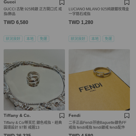
Gucci
GUCCI 古馳 925純銀 正方開口式 戒
LUCIANO MILANO 925純銀鍍玫瑰金
指/飾品
一字鋯石戒指
TWD 6,580
TWD 1,280
狀況良好
本地
免運
狀況良好
本地
免運
Tiffany & Co.
Fendi
Tiffany & Co/蒂芙尼 銀色戒指，經典
二手正品Fendi芬迪Baguette銀色FF
圓環設計 97新 戒圈13
戒指 fendi戒指 fendi銀戒 fendi配件
TWD 26,335
TWD 4,580