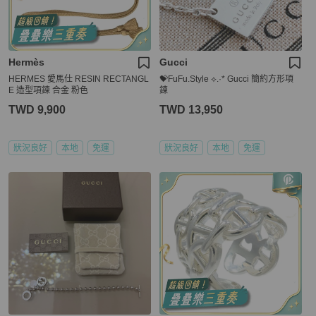
Hermès
Gucci
HERMES 愛馬仕 RESIN RECTANGL
💝FuFu.Style ⟡.·* Gucci 簡約方形項
E 造型項鍊 合金 粉色
鍊
TWD 9,900
TWD 13,950
狀況良好
本地
免運
狀況良好
本地
免運