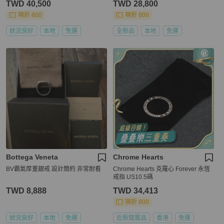
TWD 40,500
TWD 28,800
現折 800
現折 800
狀況良好
本地
免運
全新品
本地
免運
Bottega Veneta
Chrome Hearts
BV霸氣厚重銀戒 設計簡約 非常耐看
Chrome Hearts 克羅心 Forever 永恆
戒指 US10.5碼
TWD 8,888
TWD 34,413
現折 800
狀況良好
本地
免運
近新閒置品
香港
免運