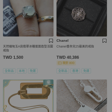
Chanel
天然緬甸玉A貨翡翠冰種蛋面造型活圍
Chanel香奈兒25最美的戒指
戒指
TWD 1,500
TWD 40,386
現折 800
全新品
本地
免運
全新品
香港
免運