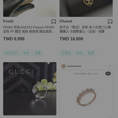
Fendi
Chanel
FENDI 芬迪 8AK333 Forever FENDI
他平台（售出）全新 本人台灣🇹🇼專
金色 FF 鏤空 戒指 拇指戒 精品戒指
櫃購入 🉑調節愛心（淡金）項鍊
(可自行穿鏈條為項鍊)
TWD 6,999
TWD 16,800
狀況良好
本地
免運
全新品
本地
免運