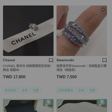
Chanel
Swarovski
CHANEL 香奈兒 純銀橢圓造型戒指/
施華洛世奇Swarovski｜流線藍晶方鑽
飾品 戒圍#9
戒指（絕版款）
TWD 17,800
TWD 7,500
狀況良好
本地
免運
近新閒置品
本地
免運