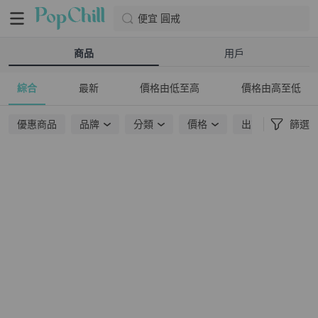
便宜 圓戒
商品
用戶
綜合
最新
價格由低至高
價格由高至低
優惠商品
品牌
分類
價格
出貨地點
篩選