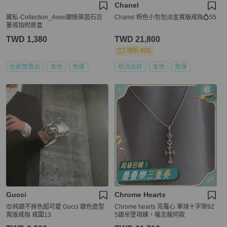
Chanel
藏私·Collection_Avon銀綠萊茵石古
Chanel 粉色小包包淡金寬版戒指💍55
董戒指附原盒
TWD 1,380
TWD 21,800
現折 800
近新閒置品
本地
免運
狀況良好
本地
免運
Gucci
Chrome Hearts
😍純銀不掉色超可愛 Gucci 銀色造型
Chrome hearts 克羅心 單球十字架92
寬版戒指 戒圍13
5銀吊墜項鍊，權志龍同款