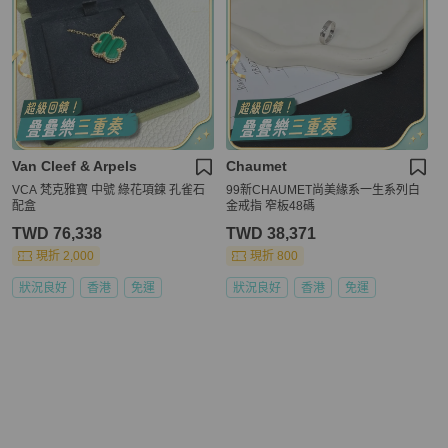
Van Cleef & Arpels
Chaumet
VCA 梵克雅寶 中號 綠花項鍊 孔雀石
99新CHAUMET尚美緣系一生系列白
配盒
金戒指 窄板48碼
TWD 76,338
TWD 38,371
現折 2,000
現折 800
狀況良好
香港
免運
狀況良好
香港
免運