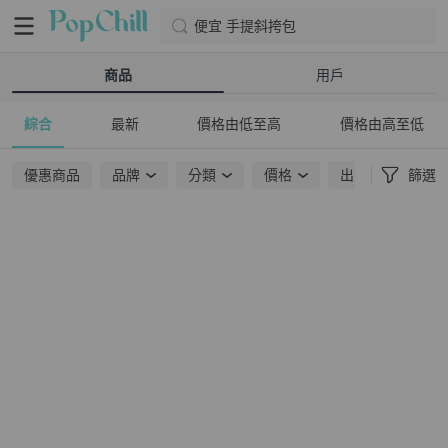
便宜 手提斜挎包
商品
用戶
綜合
最新
價格由低至高
價格由高至低
優惠商品
品牌
分類
價格
出貨地點
篩選