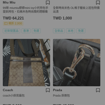
Miu Miu
99新 miumiu繆繆mini ivy小托特包手
全新時尚米色 OL格子壓紋上班包特價
提斜挎包，石楠木色時尚簡約閉眼衝
出清
TWD 64,221
TWD 1,000
現折 2,000
近新閒置品
香港
免運
全新品
本地
免運
Coach
Prada
coach小斜背扁包
Prada 斜側包