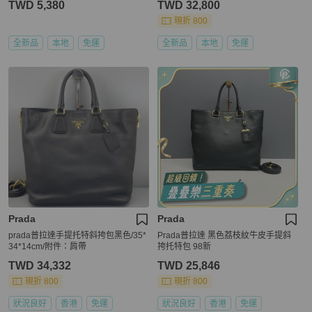
TWD 5,380
TWD 32,800
現折 800
全新品
本地
免運
全新品
本地
免運
Prada
Prada
prada普拉達手提托特斜挎包黑色/35*
Prada普拉達 黑色荔枝紋牛皮手提斜
34*14cm/附件：肩帶
挎托特包 98新
TWD 34,332
TWD 25,846
現折 800
現折 800
狀況良好
香港
免運
狀況良好
香港
免運