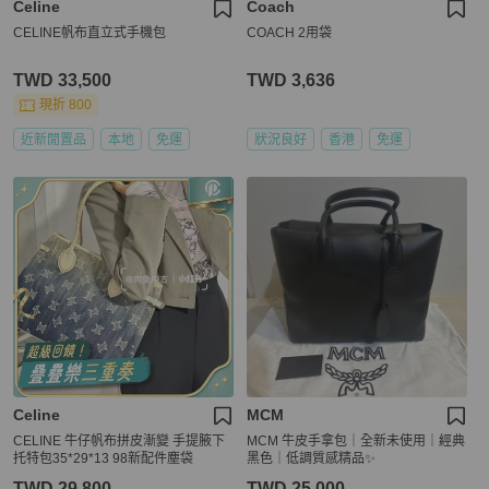
Celine
Coach
CELINE帆布直立式手機包
COACH 2用袋
TWD 33,500
TWD 3,636
現折 800
近新閒置品
本地
免運
狀況良好
香港
免運
Celine
MCM
CELINE 牛仔帆布拼皮漸變 手提腋下
MCM 牛皮手拿包｜全新未使用｜經典
托特包35*29*13 98新配件塵袋
黑色｜低調質感精品✨
TWD 29,800
TWD 25,000