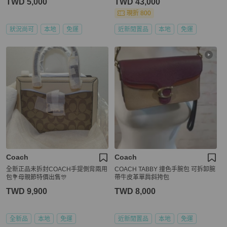
TWD 5,000
TWD 43,000
現折 800
狀況尚可
本地
免運
近新閒置品
本地
免運
Coach
Coach
全新正品未拆封COACH手提側背兩用
COACH TABBY 撞色手腕包 可拆卸腕
包💐母親節特價出售🎊
帶牛皮革單肩斜挎包
TWD 9,900
TWD 8,000
全新品
本地
免運
近新閒置品
本地
免運