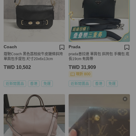
Coach
Prada
蔻馳Coach 黑色荔枝紋牛皮鏈條斜挎
prada普拉達 單肩包 斜挎包 手機包 底
單肩包手提包 尺寸20x6x13cm
長19cm 有肩帶
TWD 10,502
TWD 31,909
現折 800
近新閒置品
香港
免運
近新閒置品
香港
免運