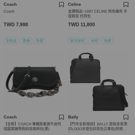
Coach
Celine
Coach
金鐸精品~1687 CELINE 棕色織布 手
提肩背 托特包
TWD 7,998
TWD 11,800
全新品
香港
免運
狀況良好
本地
免運
Coach
Bally
【全新】COACH 專櫃款素面牛皮玳
【門市全新現貨】BALLY 荔枝皮革燙
瑁圖案鏈帶肩斜背兩用包(黑)
印LOGO手提包斜背包公事包(附原廠
防塵套)