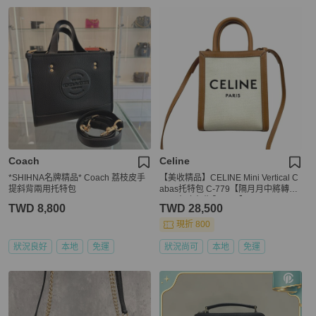
Coach
Celine
*SHIHNA名牌精品* Coach 荔枝皮手
【美收精品】CELINE Mini Vertical C
提斜背兩用托特包
abas托特包 C-779【隔月月中將轉賣
至日本 上架期限30天】
TWD 8,800
TWD 28,500
現折 800
狀況良好
本地
免運
狀況尚可
本地
免運