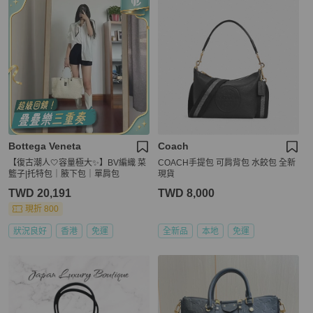
Bottega Veneta
Coach
【復古潮人🤍容量極大✨】BV編織 菜
COACH手提包 可肩背包 水餃包 全新
籃子|托特包｜腋下包｜單肩包
現貨
TWD 20,191
TWD 8,000
現折 800
狀況良好
香港
免運
全新品
本地
免運