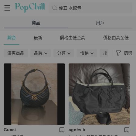
便宜 水餃包
商品
用戶
綜合
最新
價格由低至高
價格由高至低
優惠商品
品牌
分類
價格
出貨地點
篩選
Gucci
agnès b.