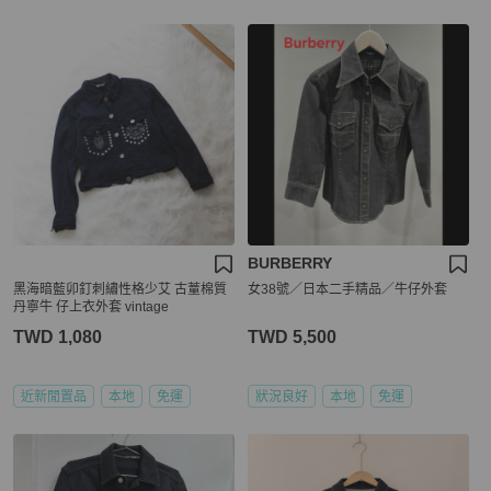
BURBERRY
黑海暗藍卯釘刺繡性格少艾 古蕫棉質
女38號／日本二手精品／牛仔外套
丹寧牛 仔上衣外套 vintage
TWD 1,080
TWD 5,500
近新閒置品
本地
免運
狀況良好
本地
免運