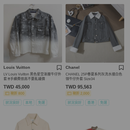
Louis Vuitton
Chanel
LV Louis Vuitton 黑色星空漸層牛仔外
CHANEL 25P春夏系列灰洗水撞白色
套 ❗️❗️手續費很高不要亂議價
領牛仔外套 Size34
TWD 45,000
TWD 95,563
現折 800
現折 2,000
狀況良好
本地
免運
狀況良好
香港
免運