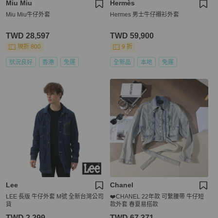
Miu Miu
Hermès
Miu Miu牛仔外套
Hermes 男士牛仔襯衫外套
TWD 28,597
TWD 59,900
現折 800
9 折
狀況良好
香港
免運
全新品
本地
免運
Lee
Chanel
LEE 長版 牛仔外套 M號 全新台灣公司
❤️CHANEL 22年款 可繫腰帶 牛仔短
貨
款外套 春夏易搭款
TWD 2,299
TWD 67,371