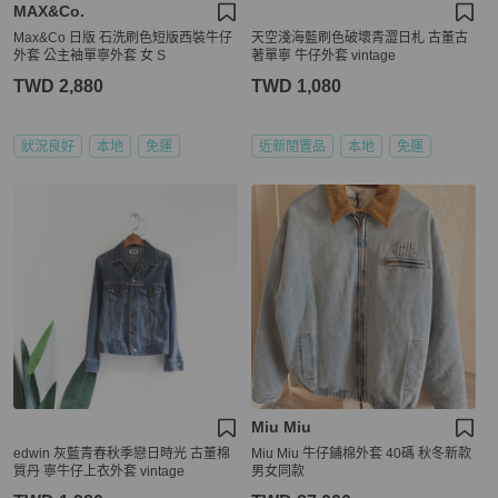
MAX&Co.
Max&Co 日版 石洗刷色短版西裝牛仔
天空淺海藍刷色破壞青澀日札 古董古
外套 公主袖單寧外套 女 S
著單寧 牛仔外套 vintage
TWD 2,880
TWD 1,080
狀況良好
本地
免運
近新閒置品
本地
免運
Miu Miu
edwin 灰藍青春秋季戀日時光 古董棉
Miu Miu 牛仔鋪棉外套 40碼 秋冬新款
質丹 寧牛仔上衣外套 vintage
男女同款