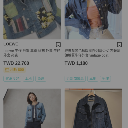
LOEWE
Loewe 牛仔 丹寧 單寧 拼布 外套 牛仔
經典藍黑色短版率性俐落少女 古著翻
外套 夾克
領棉質牛仔外套 vintage coat
TWD 22,700
TWD 1,180
現折 800
狀況良好
本地
免運
近新閒置品
本地
免運