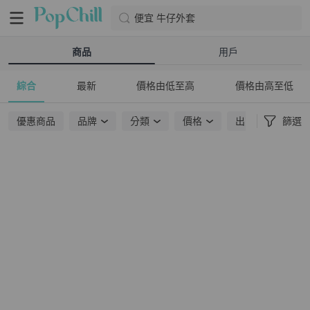
便宜 牛仔外套
商品
用戶
綜合
最新
價格由低至高
價格由高至低
優惠商品
品牌
分類
價格
出貨地點
篩選