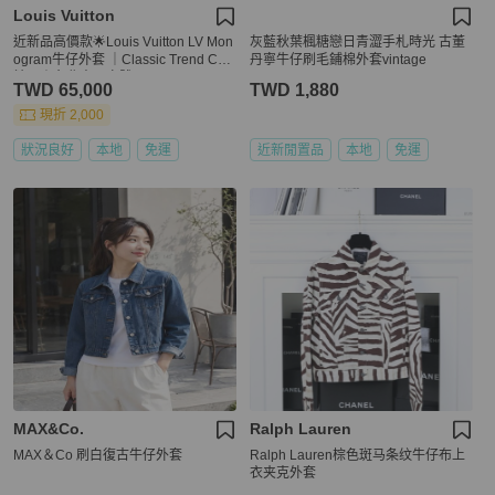
Louis Vuitton
近新品高價款🌟Louis Vuitton LV Mon
灰藍秋葉楓糖戀日青澀手札時光 古董
ogram牛仔外套 ｜Classic Trend CT
丹寧牛仔刷毛鋪棉外套vintage
精品｜台北東區實體
TWD 65,000
TWD 1,880
現折 2,000
狀況良好
本地
免運
近新閒置品
本地
免運
MAX&Co.
Ralph Lauren
MAX＆Co 刷白復古牛仔外套
Ralph Lauren棕色斑马条纹牛仔布上
衣夹克外套