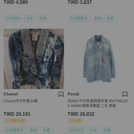
TWD 4,580
TWD 3,837
狀況良好
本地
免運
近新閒置品
香港
免運
Chanel
Fendi
Chanel牛仔外套34碼
FENDI 牛仔外套西裝外套 #50 FW122
5 AN4W 棉質海軍藍 二手 男款
TWD 20,191
TWD 26,832
現折 800
9 折
近新閒置品
香港
免運
狀況良好
日本
免運