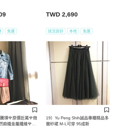
09
TWD 2,690
港
免運
狀況良好
本地
免運
騰璜🌹原價近萬🌹微
19）Yu Peng Shih誠品專櫃精品多
然麻織金屬纖維🌹版
層紗裙 M-L可穿 95成新