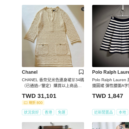
Chanel
Polo Ralph Laur
CHANEL 香奈兒米色連身裙👗34碼
Polo Ralph Lau
（已通過✅鑒定）購買以上商品👆🏻
擺圓裙 彈性腰圍A字短裙
送贈CHANEL金線刺繡吊飾及N*5
62A
TWD 31,101
TWD 1,847
香水型襟章🎁
現折 800
狀況良好
香港
免運
近新閒置品
本地