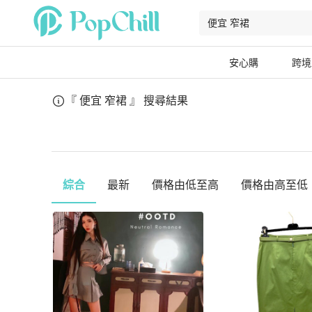
安心購
跨境
『 便宜 窄裙 』
搜尋結果
綜合
最新
價格由低至高
價格由高至低