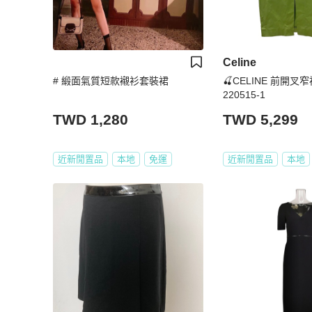
Celine
# 緞面氣質短款襯衫套裝裙
🍒CELINE 前開叉窄裙 s
220515-1
TWD 1,280
TWD 5,299
近新閒置品
本地
免運
近新閒置品
本地