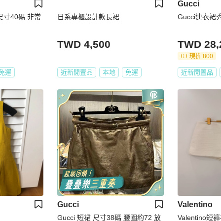
Gucci
尺寸40碼 非常
日系專櫃設計款長裙
Gucci連衣裙
TWD 4,500
TWD 28,
現折 800
免運
近新閒置品
本地
免運
近新閒置品
Gucci
Valentino
Gucci 短裙 尺寸38碼 腰圍約72 放
Valentino短