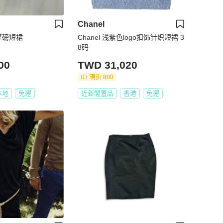
Chanel
織厚磅短裙
Chanel 浅紫色logo扣饰针织短裙 3
8码
00
TWD 31,020
現折 800
本地
免運
近新閒置品
香港
免運