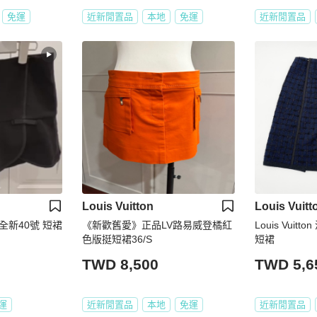
免運
近新閒置品
本地
免運
近新閒置品
Louis Vuitton
Louis Vuitt
黑色 全新40號 短裙
《新歡舊愛》正品LV路易威登橘紅
Louis Vui
色版挺短裙36/S
短裙
TWD 8,500
TWD 5,6
運
近新閒置品
本地
免運
近新閒置品