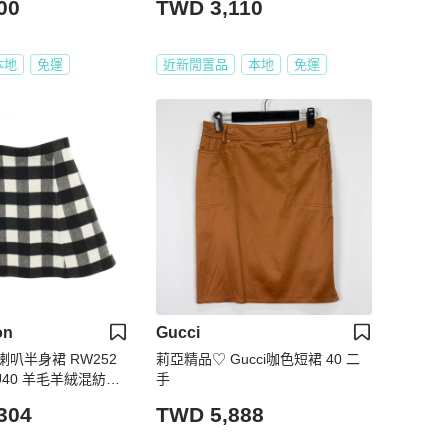
00
TWD 3,110
本地
免運
近新閒置品
本地
免運
on
Gucci
叭半身裙 RW252
莉亞精品♡ Gucci咖色短裙 40 二
TJU40 羊毛羊絨混紡黑
手
304
TWD 5,888