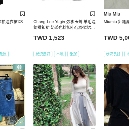
Miu Miu
腰短袖連衣裙XS
Chang-Lee Yugin 張李玉菁 羊毛混
Miumiu 針
紡排釦裙 奶茶色排扣小包臀窄裙
女L
TWD 1,523
TWD 5,0
免運
狀況良好
本地
免運
狀況良好