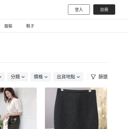
登入
註冊
服裝
鞋子
分類
價格
出貨地點
篩選