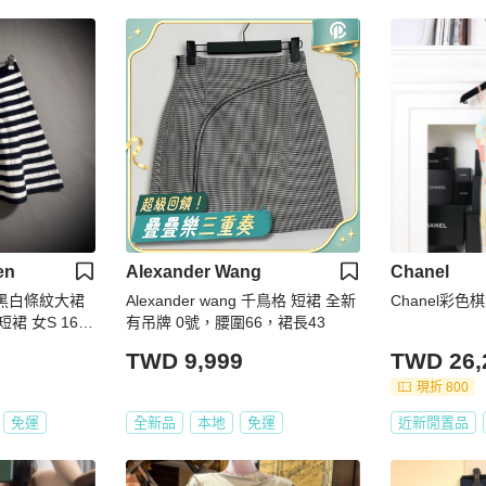
en
Alexander Wang
Chanel
ren 黑白條紋大裙
Alexander wang 千鳥格 短裙 全新
Chanel彩
 女S 160/
有吊牌 0號，腰圍66，裙長43
TWD 9,999
TWD 26,
現折 800
免運
全新品
本地
免運
近新閒置品