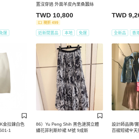
置沒穿過 外面羊皮內里桑蠶絲
TWD 10,800
TWD 9,2
現折 499
免運
近新閒置品
本地
免運
全新品
香
全棉K金拉鍊白色
86）Yu Peng Shih 黑色漣漪立體
設計師品牌/竇
601-1
繡花菲利斯紗裙 M號 9成新
百褶短裙🌹天
型好看顯腿長