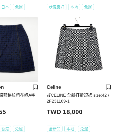
日本
免運
狀況良好
本地
免運
on
Celine
tton 深藍格紋粗花呢A字
🍒CELINE 全新打折短裙 size:42 /
2F231109-1
55
TWD 18,000
香港
免運
全新品
本地
免運