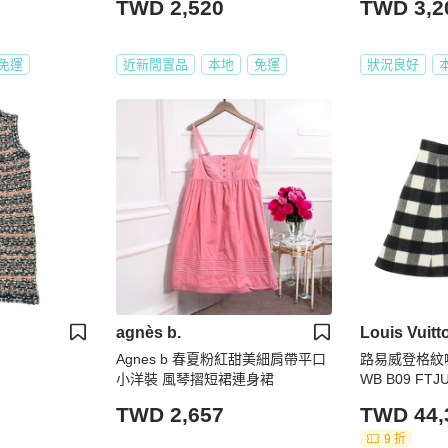
TWD 2,520
TWD 3,2
免運
近新閒置品
本地
免運
狀況良好
agnès b.
Louis Vuitt
Agnes b 春夏粉紅甜美細肩帶平口
路易威登格紋喇
小洋裝 風琴摺短裙連身裙
WB B09 F
白 #34 女款
TWD 2,657
TWD 44,
9 折