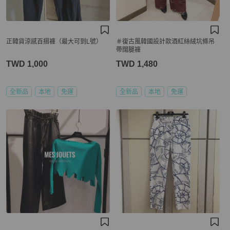
正韓貨涼感百摺褲（最大可到L號）
＃復古風韓國設計款酒紅絲絨坑條吊
帶闊腿褲
TWD 1,000
TWD 1,480
全新品
本地
免運
全新品
本地
免運