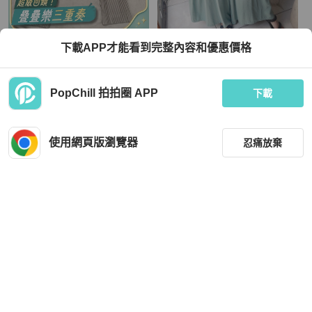
Issey Miyake
下載APP才能看到完整內容和優惠價格
Homme Plisse 層次錐形長褲
湖水綠青澀大A字布面微光澤 古著棉
混絲長褲寬褲 pants vintage
TWD 19,900
TWD 1,080
PopChill 拍拍圈 APP
下載
9 折
全新品
本地
免運
近新閒置品
本地
免運
使用網頁版瀏覽器
忍痛放棄
篩選
重設
品牌
分類
Brunello Cucinelli
BURBERRY