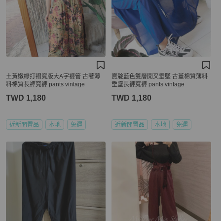
土黃嫩綠打褶寬版大A字褲管 古著薄
寶靛藍色雙層開叉垂墜 古董棉質薄料
料棉質長褲寬褲 pants vintage
垂墜長褲寬褲 pants vintage
TWD 1,180
TWD 1,180
近新閒置品
本地
免運
近新閒置品
本地
免運