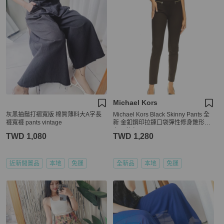
Michael Kors
灰黑抽鬚打褶寬版 棉質薄料大A字長
Michael Kors Black Skinny Pants 全
褲寬褲 pants vintage
新 金釦鋼印拉鍊口袋彈性修身錐形褲
女 8 秋冬
TWD 1,080
TWD 1,280
近新閒置品
本地
免運
全新品
本地
免運