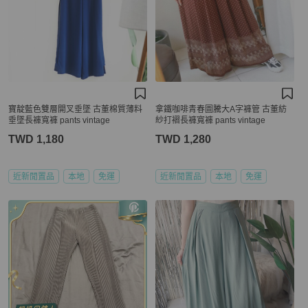
寶靛藍色雙層開叉垂墜 古董棉質薄料
拿鐵咖啡青春圖騰大A字褲管 古董紡
垂墜長褲寬褲 pants vintage
紗打褶長褲寬褲 pants vintage
TWD 1,180
TWD 1,280
近新閒置品
本地
免運
近新閒置品
本地
免運