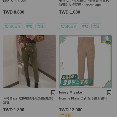
LEATS PLEASE
卡其大A字寬寬拼接花瓣褲管 古董棉
質薄料長褲寬褲 pants vintage
TWD 8,800
TWD 1,080
近新閒置品
本地
免運
近新閒置品
本地
免運
Issey Miyake
＃韓國設計款橄欖綠絲絨高腰顯瘦鉛
Homme Plisse 全新 錐形褲 有褲耳
筆褲
TWD 1,890
TWD 12,000
9 折