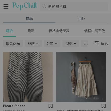
便宜 錐形褲
商品
用戶
綜合
最新
價格由低至高
價格由高至低
優惠商品
品牌
分類
價格
出貨地點
篩選
Pleats Please