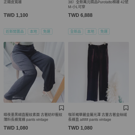
正韓皮寬褲
38）全新萬元精品Purotatto棉褲 42號
M-小L可穿
TWD 1,100
TWD 6,888
近新閒置品
本地
免運
全新品
本地
免運
暗夜墨黑細直壓紋素面 古著紡紗壓紋
咖茶褐華麗金屬光澤 古董古著金絲絨
薄料長褲寬褲 pants vintage
長褲直 a### pants vintage
TWD 1,080
TWD 1,080