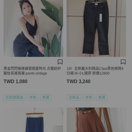
黑金閃閃捲捲褲管戀愛時光 古著紡紗
19）全新義大利精品Clips黑色棉質9
壓紋長褲寬褲 pants vintage
分褲 M-小L適穿 原價12800
TWD 1,080
TWD 3,240
近新閒置品
本地
免運
全新品
本地
免運