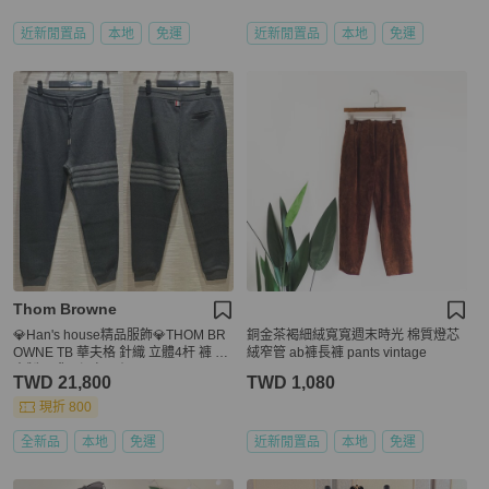
近新閒置品
本地
免運
近新閒置品
本地
免運
Thom Browne
💎Han's house精品服飾💎THOM BR
銅金茶褐細絨寬寬週末時光 棉質燈芯
OWNE TB 華夫格 針織 立體4杆 褲 日
絨窄管 ab褲長褲 pants vintage
本製 現貨2 深灰原價39600
TWD 21,800
TWD 1,080
現折 800
全新品
本地
免運
近新閒置品
本地
免運