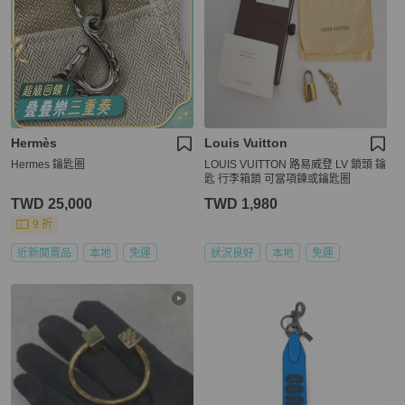
Hermès
Louis Vuitton
Hermes 鑰匙圈
LOUIS VUITTON 路易威登 LV 鎖頭 鑰
匙 行李箱鎖 可當項鍊或鑰匙圈
TWD 25,000
TWD 1,980
9 折
近新閒置品
本地
免運
狀況良好
本地
免運