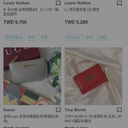
Louis Vuitton
Louis Vuitton
❣️【NS級-全新閒置品】 LV 三合一鑰
Lv 老花基本款 6孔鎖包
匙扣掛件
TWD 9,700
TWD 5,288
近新閒置品
本地
免運
狀況良好
本地
免運
Gucci
Tory Burch
金色Logo 皮革拉鍊鑰匙包/零錢包(灰
TORY BURCH TB 玫瑰紅色 全皮二折
色)
6KEY鑰匙包/鎖包