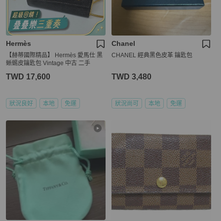
Hermès
Chanel
【赫蒂國際精品】 Hermès 愛馬仕 黑
CHANEL 經典黑色皮革 鑰匙包
蜥蜴皮鑰匙包 Vintage 中古 二手
TWD 17,600
TWD 3,480
狀況良好
本地
免運
狀況尚可
本地
免運