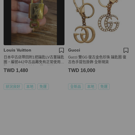
Louis Vuitton
Gucci
日本中古店帶回附1把鑰匙LV古董鑰匙
Gucci 雙GG 復古金色珍珠 鑰匙圈 復
圈，編號442中古品難免有正常使用痕
古色手提包掛飾 全新現貨
跡，完美主義者請勿下單，謝謝
TWD 1,480
TWD 16,000
狀況良好
本地
免運
全新品
本地
免運