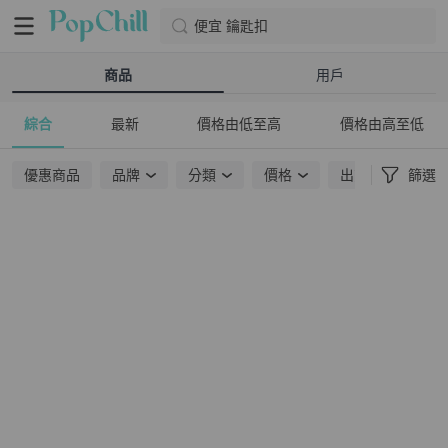
便宜 鑰匙扣
商品
用戶
綜合
最新
價格由低至高
價格由高至低
優惠商品
品牌
分類
價格
出貨地點
篩選