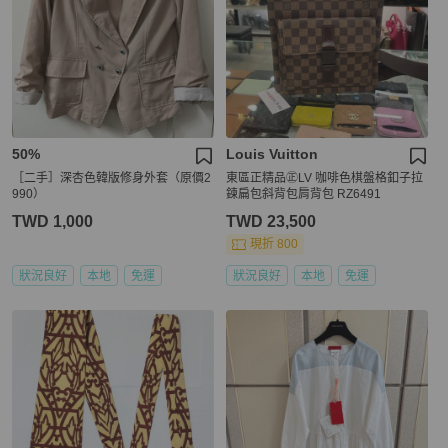
50%
Louis Vuitton
［二手］深杏色韓版修身外套（原價2
東區正精品㊣LV 咖啡色棋盤格釦子拉
990）
鍊扁包斜背包肩背包 RZ6491
TWD 1,000
TWD 23,500
現折 800
狀況良好
本地
免運
狀況良好
本地
免運