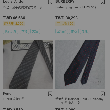
Louis Vuitton
BURBERRY
LV全牛皮手提肩背包/再降一波
Burberry highland ( 8112240 )
TWD 66,666
TWD 30,293
現折 2,000
現折 800
狀況良好
本地
免運
全新品
香港
免運
Fendi
FENDI 滿版領帶
義大利製 Marshall Field & Company
中古領帶 復古 古著
TWD 3,550
TWD 1,000