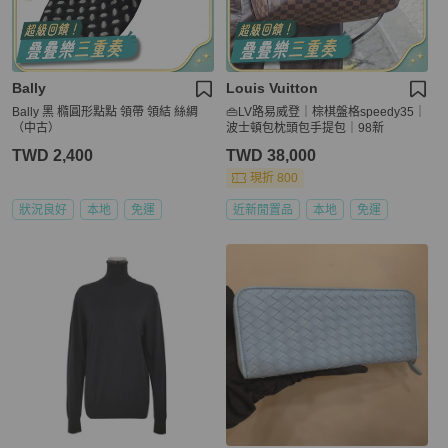
Bally
Louis Vuitton
Bally 黑 橢圓形點點 領帶 領結 絲綢
👜LV路易威登｜棕棋盤格speedy35｜
（中古）
波士頓包枕頭包手提包｜98新
TWD 2,400
TWD 38,000
現折 800
狀況良好
本地
免運
近新閒置品
本地
免運