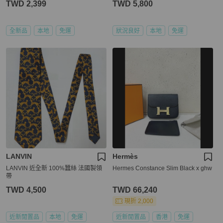
TWD 2,399
TWD 5,800
全新品
本地
免運
狀況良好
本地
免運
LANVIN
Hermès
LANVIN 近全新 100%蠶絲 法國製領
Hermes Constance Slim Black x ghw
帶
TWD 4,500
TWD 66,240
現折 2,000
近新閒置品
本地
免運
近新閒置品
香港
免運