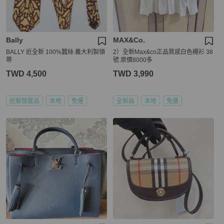
Bally
MAX&Co.
BALLY 近全新 100%蠶絲 義大利製領
2）全新Max&co正品質感白色襯衫 38
帶
號 原價8000多
TWD 4,500
TWD 3,990
近新閒置品
本地
免運
全新品
本地
免運