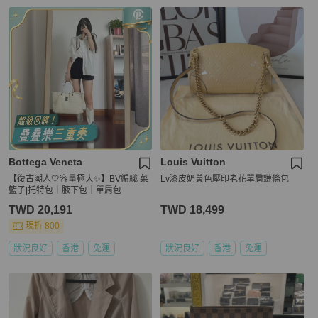
Bottega Veneta
Louis Vuitton
【復古潮人🤍容量極大✨】BV編織 菜
Lv漆皮奶黃色壓印老花單肩鏈條包
籃子|托特包｜腋下包｜單肩包
TWD 20,191
TWD 18,499
現折 800
狀況良好
香港
免運
狀況良好
香港
免運