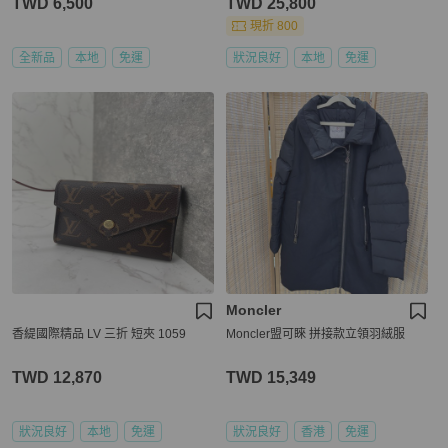
TWD 6,500
TWD 25,800
現折 800
全新品
本地
免運
狀況良好
本地
免運
Moncler
香緹國際精品 LV 三折 短夾 1059
Moncler盟可睞 拼接款立領羽絨服
TWD 12,870
TWD 15,349
狀況良好
本地
免運
狀況良好
香港
免運