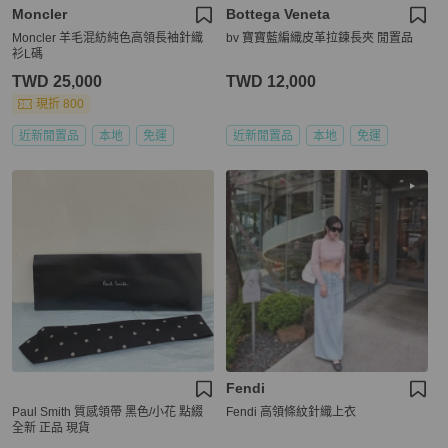
Moncler
Bottega Veneta
Moncler 羊毛混紡純色高領長袖針織
bv 寶寶藍編織皮革拉鍊長夾 閒置品
衫L碼
TWD 25,000
TWD 12,000
現折 800
近新閒置品
本地
免運
近新閒置品
本地
免運
Fendi
Paul Smith 質感領帶 黑色/小花 點綴
Fendi 高領條紋針織上衣
全新 正品 現貨