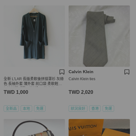
Calvin Klein
全新 L'LAR 長版柔軟後拼接罩衫 灰綠
Calvin Klein ties
色 長袖外套 薄外套 前口袋 柔軟輕透
舒適材質【壽司羊羊】吊牌未剪
TWD 1,000
TWD 2,020
全新品
本地
免運
狀況良好
香港
免運