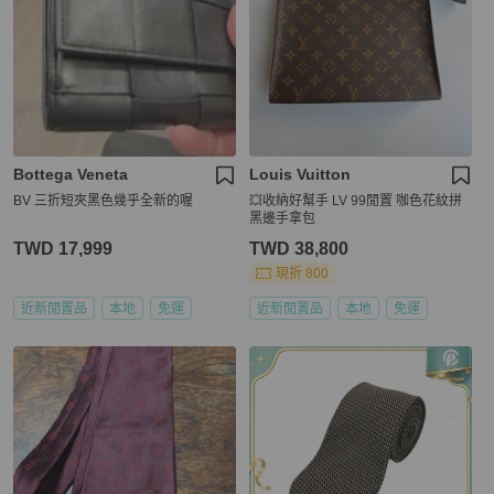
Bottega Veneta
Louis Vuitton
BV 三折短夾黑色幾乎全新的喔
💥收納好幫手 LV 99閒置 咖色花紋拼
黑邊手拿包
TWD 17,999
TWD 38,800
現折 800
近新閒置品
本地
免運
近新閒置品
本地
免運