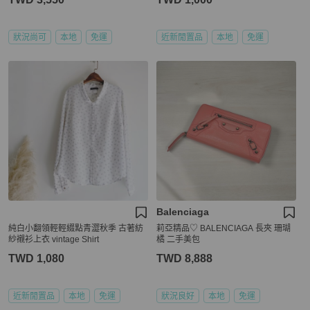
狀況尚可
本地
免運
近新閒置品
本地
免運
Balenciaga
純白小翻領輕輕綴點青澀秋季 古著紡
莉亞精品♡ BALENCIAGA 長夾 珊瑚
紗襯衫上衣 vintage Shirt
橘 二手美包
TWD 1,080
TWD 8,888
近新閒置品
本地
免運
狀況良好
本地
免運