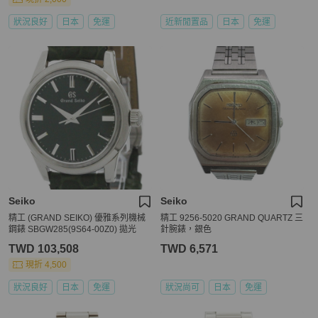
狀況良好
日本
免運
近新閒置品
日本
免運
Seiko
Seiko
精工 (GRAND SEIKO) 優雅系列機械
精工 9256-5020 GRAND QUARTZ 三
鋼錶 SBGW285(9S64-00Z0) 拋光
針腕錶，銀色
TWD 103,508
TWD 6,571
現折 4,500
狀況良好
日本
免運
狀況尚可
日本
免運