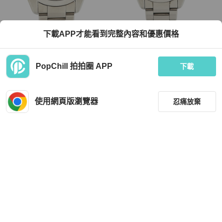
Seiko
Seiko
下載APP才能看到完整內容和優惠價格
精工 Grand SBGV021 9F82-0AF0 銀
精工 Grand SBGV221 9F82-0AF0 銀
色錶盤男士腕錶
色錶盤男士腕錶
TWD 45,559
TWD 62,142
PopChill 拍拍圈 APP
下載
現折 800
現折 2,000
狀況良好
日本
免運
狀況良好
日本
免運
使用網頁版瀏覽器
忍痛放棄
篩選
重設
品牌
分類
Seiko
Seiko