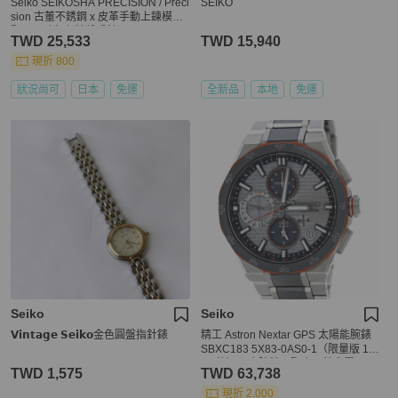
Seiko SEIKOSHA PRECISION / Preci
SEIKO
sion 古董不銹鋼 x 皮革手動上鍊模擬
顯示男孩灰色錶盤手錶
TWD 25,533
TWD 15,940
現折 800
狀況尚可
日本
免運
全新品
本地
免運
Seiko
Seiko
𝗩𝗶𝗻𝘁𝗮𝗴𝗲 𝗦𝗲𝗶𝗸𝗼金色圓盤指針錶
精工 Astron Nextar GPS 太陽能腕錶
SBXC183 5X83-0AS0-1（限量版 12
00 枚）男士腕錶，陶瓷 x 鈦金屬，40
TWD 1,575
TWD 63,738
534
現折 2,000