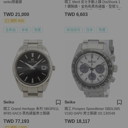
seiko限量錶
精工 Merit 女士手動上鍊 DiaShock 1
7 鑽腕錶，金色和黑色錶盤，型號 52
57，適合手腕週長 14 厘米至 17.5 厘
TWD 21,000
TWD 6,603
米。
現折 800
全新品
本地
免運
狀況尚可
日本
免運
Seiko
Seiko
精工 Grand Heritage 系列 SBGP011
精工 Prospex Speedtimer SBDL085
9F85-0AC0 黑色錶盤男士腕錶
V192-0AF0 男士腕錶 SS 130548
TWD 77,193
TWD 18,117
現折 2,000