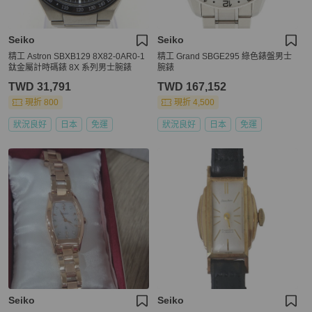
Seiko
Seiko
精工 Astron SBXB129 8X82-0AR0-1
精工 Grand SBGE295 綠色錶盤男士
鈦金屬計時碼錶 8X 系列男士腕錶
腕錶
TWD 31,791
TWD 167,152
現折 800
現折 4,500
狀況良好
日本
免運
狀況良好
日本
免運
Seiko
Seiko