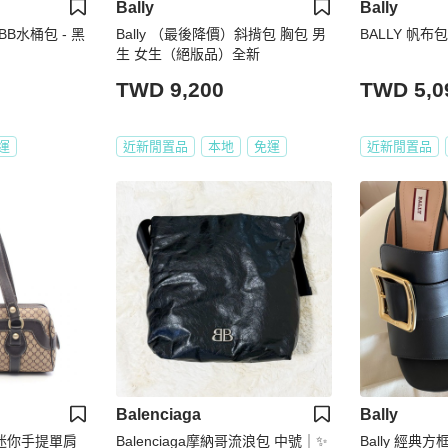
Bally
Bally
 BB水桶包 - 黑
Bally （最後降價）斜揹包 胸包 男
BALLY 帆布包
生 女生（絕版品）全新
TWD 9,200
TWD 5,0
運
近新閒置品
本地
免運
近新閒置品
Balenciaga
Bally
m 迷你手提單肩
Balenciaga摩納哥流浪包 中號｜✨
Bally 經典方