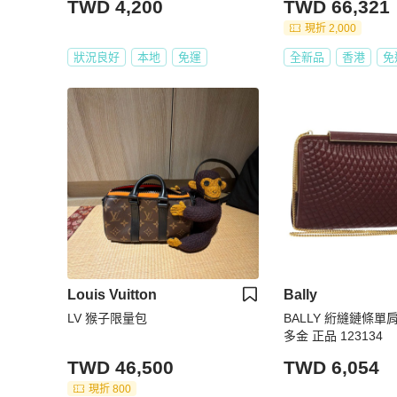
TWD 4,200
TWD 66,321
現折 2,000
狀況良好
本地
免運
全新品
香港
免
Louis Vuitton
Bally
LV 猴子限量包
BALLY 絎縫鏈條單
多金 正品 123134
TWD 46,500
TWD 6,054
現折 800