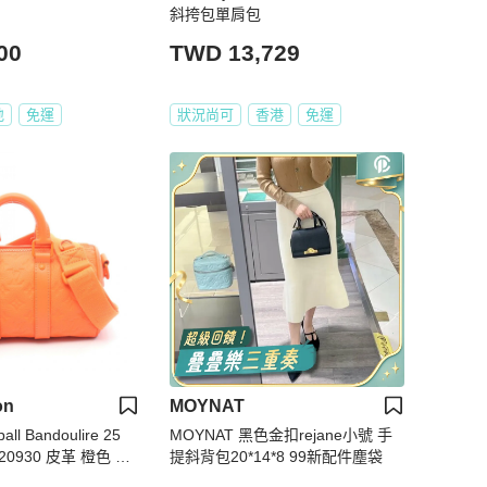
斜挎包單肩包
00
TWD 13,729
地
免運
狀況尚可
香港
免運
on
MOYNAT
l Bandoulire 25
MOYNAT 黑色金扣rejane小號 手
0930 皮革 橙色 二
提斜背包20*14*8 99新配件塵袋