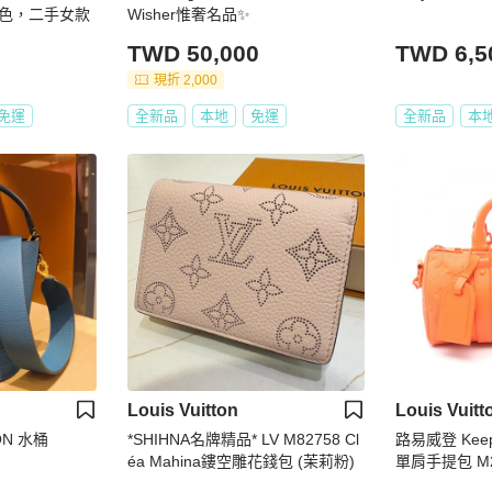
色，二手女款
Wisher惟奢名品✨
TWD 50,000
TWD 6,5
現折 2,000
免運
全新品
本地
免運
全新品
本
Louis Vuitton
Louis Vuitt
ON 水桶
*SHIHNA名牌精品* LV M82758 Cl
路易威登 Keepal
éa Mahina鏤空雕花錢包 (茉莉粉)
單肩手提包 M2
手