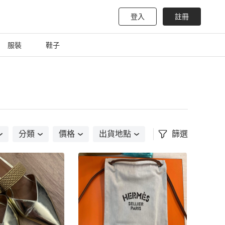
登入
註冊
服裝
鞋子
分類
價格
出貨地點
篩選