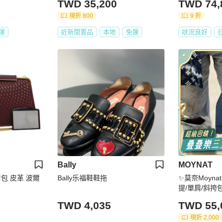
TWD 35,200
TWD 74,
現折 800
9 折
運
近新閒置品
本地
免運
狀況良好
Bally
MOYNAT
肩包 皮革 波爾
Bally乐福鞋鞋拖
✨莫奈Moyna
提/單肩/斜挎包
9*10
TWD 4,035
TWD 55,
現折 2,000