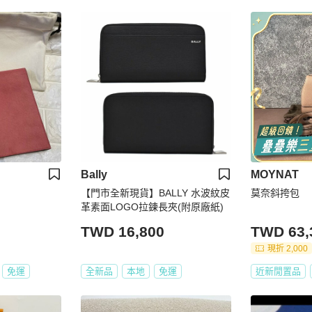
Bally
MOYNAT
【門市全新現貨】BALLY 水波紋皮
莫奈斜挎包
革素面LOGO拉鍊長夾(附原廠紙)
TWD 16,800
TWD 63,
現折 2,000
免運
全新品
本地
免運
近新閒置品