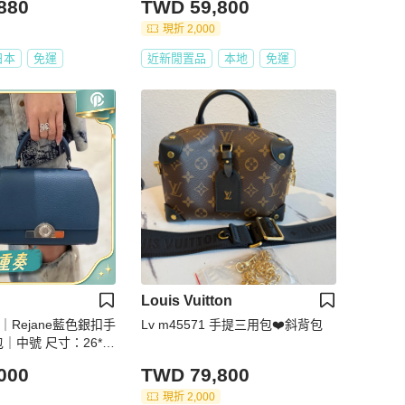
880
TWD 59,800
現折 2,000
日本
免運
近新閒置品
本地
免運
Louis Vuitton
t｜Rejane藍色銀扣手
Lv m45571 手提三用包❤️斜背包
｜中號 尺寸：26*1
000
TWD 79,800
現折 2,000