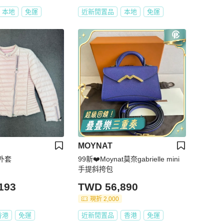
本地
免運
近新閒置品
本地
免運
MOYNAT
裝外套
99新❤️Moynat莫奈gabrielle mini
手提斜挎包
193
TWD 56,890
現折 2,000
香港
免運
近新閒置品
香港
免運