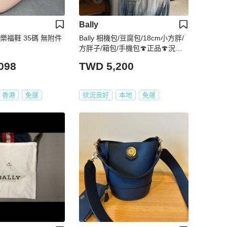
Bally
BALLY巴利 。樂福鞋 35碼 無附件
Bally 相機包/豆腐包/18cm小方胖/
方胖子/箱包/手機包🍄正品🍄況優
🍄肩背/側背/斜背🍄不廢小包手機
098
TWD 5,200
可入
香港
免運
狀況良好
本地
免運