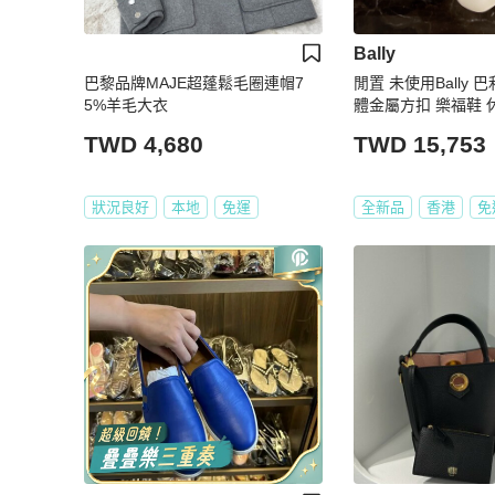
Bally
巴黎品牌MAJE超蓬鬆毛圈連帽7
閒置 未使用Bally 
5%羊毛大衣
體金屬方扣 樂福鞋 
跟 氣質優雅 意大利
TWD 4,680
TWD 15,753
尺碼：37 碼 附件：
狀況良好
本地
免運
全新品
香港
免