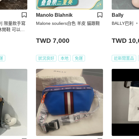
Manolo Blahnik
Bally
巴利 限量款手寫
Malone souliers白色 羊皮 貓跟鞋
休閒鞋 可以踩
產 女款 米白色
TWD 7,000
TWD 10,
盒子 塵袋。
運
狀況良好
本地
免運
近新閒置品