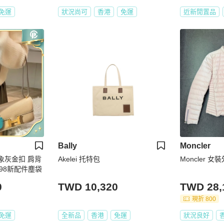
免運
狀況尚可
香港
免運
近新閒置品
Bally
Moncler
n大象灰金扣 肩背
Akelei 托特包
Moncler 女
3 98新配件塵袋
0
TWD 10,320
TWD 28,
現折 800
免運
全新品
香港
免運
狀況良好