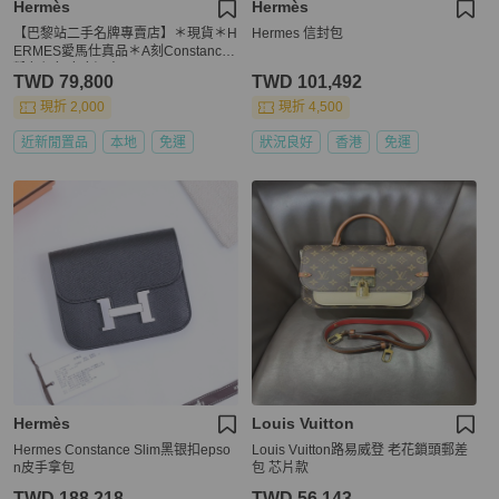
Hermès
Hermès
【巴黎站二手名牌專賣店】＊現貨＊H
Hermes 信封包
ERMES愛馬仕真品＊A刻Constance
粉色銀釦康康短夾
TWD 79,800
TWD 101,492
現折 2,000
現折 4,500
近新閒置品
本地
免運
狀況良好
香港
免運
Hermès
Louis Vuitton
Hermes Constance Slim黑银扣epso
Louis Vuitton路易威登 老花鎖頭郵差
n皮手拿包
包 芯片款
TWD 188,218
TWD 56,143