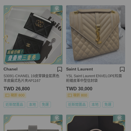
Chanel
Saint Laurent
S3091-CHANEL 19皮穿鍊金釦黑色
YSL Saint Laurent ENVELOPE粒面
羊皮扁式名片夾AP1167
絎縫皮革中型信封袋
TWD 26,800
TWD 30,000
現折 800
現折 800
近新閒置品
本地
免運
近新閒置品
本地
免運