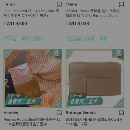
Fendi
Prada
Fendi Squared FF logo MagSafe 磁
MS0501 Prada 普拉達 信封 水波紋
吸手機卡片套(7M0364-黑灰)
樹皮紋 紅色 金扣 Envelope Vitello M
ove Red x GHW
TWD 9,500
TWD 8,038
全新品
本地
免運
狀況良好
香港
免運
Hermès
Bottega Veneta
Hermes Roulis Slim金棕色豬鼻子 12.
BOTTEGA VENETA 織紋皮革Card H
5*10 全新閒置配件盒子塵袋
older金扣卡套