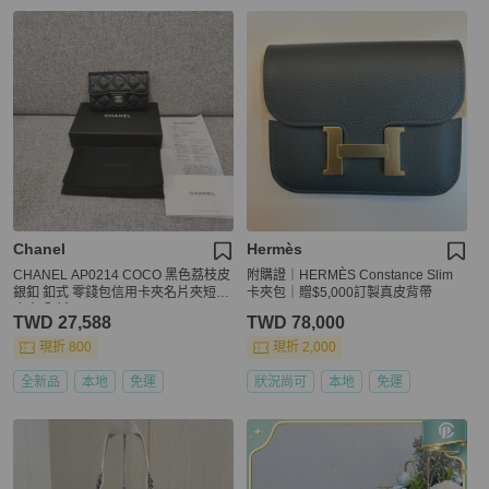
Chanel
Hermès
CHANEL AP0214 COCO 黑色荔枝皮
附購證｜HERMÈS Constance Slim
銀釦 釦式 零錢包信用卡夾名片夾短夾
卡夾包｜贈$5,000訂製真皮背帶
皮夾 全新
TWD 27,588
TWD 78,000
現折 800
現折 2,000
全新品
本地
免運
狀況尚可
本地
免運