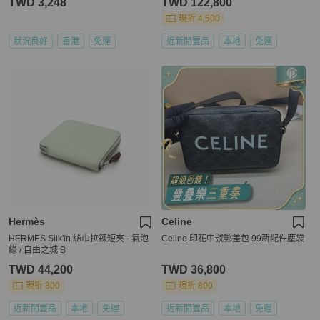
TWD 3,248
TWD 122,800
現折 4,500
狀況良好
香港
免運
近新閒置品
本地
免運
Hermès
Celine
HERMES Silk'in 絲巾拉鍊短夾 - 氣泡
Celine 印花中號郵差包 99新配件塵袋
綠 / 自由之城 B
TWD 44,200
TWD 36,800
現折 800
現折 800
近新閒置品
本地
免運
近新閒置品
本地
免運