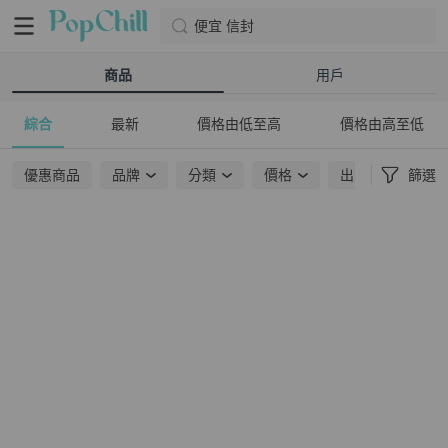
便宜 信封
商品
用戶
綜合
最新
價格由低至高
價格由高至低
優惠商品
品牌
分類
價格
出貨地點
篩選