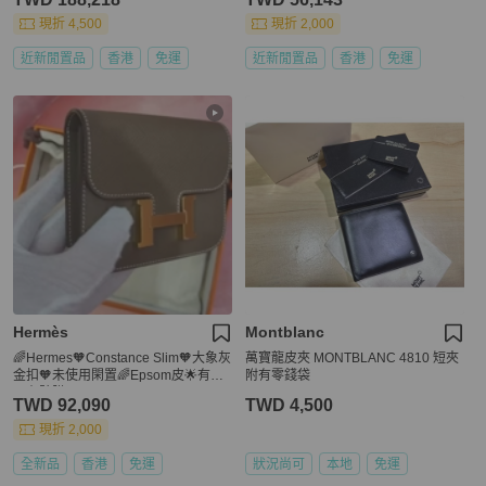
現折 4,500
現折 2,000
近新閒置品
香港
免運
近新閒置品
香港
免運
Hermès
Montblanc
🌈Hermes🧡Constance Slim🧡大象灰
萬寶龍皮夾 MONTBLANC 4810 短夾
金扣🧡未使用閑置🌈Epsom皮🌟有盒
附有零錢袋
🧡有貼膜🌟constanceslim🌟Constan
TWD 92,090
TWD 4,500
ce🌟hermeswallet🌟愛馬仕🌟
現折 2,000
全新品
香港
免運
狀況尚可
本地
免運