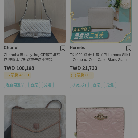
Chanel
Hermès
Chanel香奈 easy flag CF郵差法棍
TK1991 愛馬仕 散子包 Hermes Silk I
包 時髦太空銀荔枝牛皮小機場
n Compact Coin Case Blanc Stamp
U
TWD 100,168
TWD 21,730
現折 4,500
現折 800
近新閒置品
香港
免運
狀況良好
香港
免運