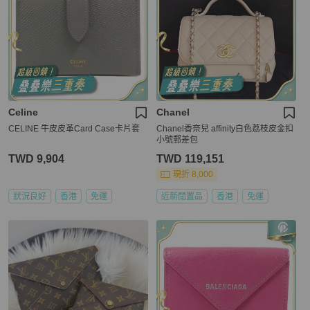
Celine
Chanel
CELINE 牛皮皮革Card Case卡片套
Chanel香奈兒 affinity白色荔枝皮金扣
小號郵差包
TWD 9,904
TWD 119,151
現折 8,000
狀況良好
香港
免運
近新閒置品
香港
免運