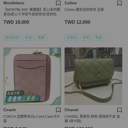
Montblanc
Celine
【MONTBLANC 萬寶龍】匠心系列郵
Celine 撞色信封短夾 全新
差包/匠心十字紋牛皮斜背包/信封包
TWD 18,000
TWD 12,000
狀況良好
本地
免運
全新品
本地
免運
Coach
Chanel
COACH 塗層帆布Zip Card Case卡片
CHANEL 郵差包 綠色 荔枝紋牛皮 金
套
鍊 (保卡款)