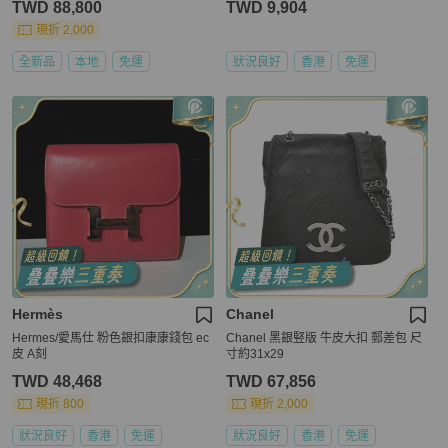
TWD 88,800
TWD 9,904
現折 2,000
全新品
本地
免運
狀況良好
香港
免運
Hermès
Chanel
Hermes/愛馬仕 粉色銀扣康康錢包 ec
Chanel 黑銀竪版 牛皮大扣 郵差包 尺
皮 A刻
寸約31x29
TWD 48,468
TWD 67,856
現折 800
現折 2,000
狀況良好
香港
免運
狀況良好
香港
免運