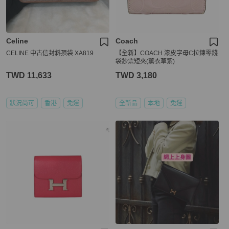
Celine
Coach
CELINE 中古信封斜孭袋 XA819
【全新】COACH 漆皮字母C拉鍊零錢
袋鈔票短夾(薰衣草紫)
TWD 11,633
TWD 3,180
狀況尚可
香港
免運
全新品
本地
免運