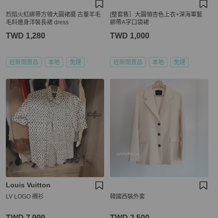
烈焰火紅綁帶方領大圓裙擺 古董羊毛
[整套售］大圓領杏色上衣+深海軍藍
毛料連身洋裝長裙 dress
綁帶A字口袋裙
TWD 1,280
TWD 1,000
近新閒置品
本地
免運
近新閒置品
本地
免運
Louis Vuitton
LV LOGO 襯衫
韓國西裝外套
TWD 7,999
TWD 2,500