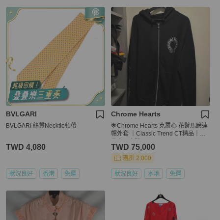
BVLGARI
Chrome Hearts
BVLGARI 絲質Necktie領帶
🌟Chrome Hearts 克羅心 花臂馬蹄連
帽外套 ｜Classic Trend CT精品｜台
北東區實體
TWD 4,080
TWD 75,000
現折 2,000
狀況良好
香港
免運
狀況良好
本地
免運