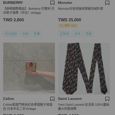
BURBERRY
Moncler
【赫蒂國際精品】 Burberry 巴寶利 花
Moncler白色短版荷葉邊羽絨外套
朵葉子領帶（中古）vintage
TWD 2,800
TWD 25,000
現折 800
狀況良好
本地
免運
全新品
本地
免運
Celine
Saint Laurent
Celine凱旋門啡色紅色零錢散子短錢
Yves Saint Laurent 近全新 100%蠶絲
包 日本中古二手Vintage
義大利製領帶