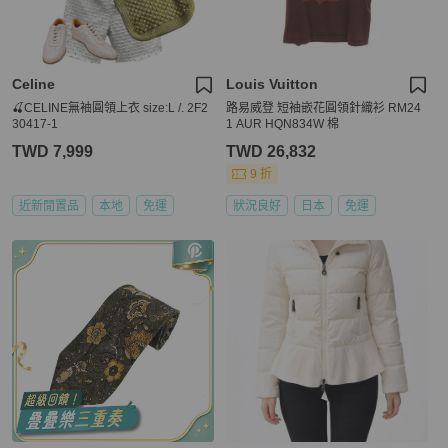
Celine
Louis Vuitton
🍒CELINE無袖圓領上衣 size:L /. 2F2
路易威登 短袖嵌花圓領針織衫 RM24
30417-1
1 AUR HQN834W 棉
TWD 7,999
TWD 26,832
9 折
近新閒置品
本地
免運
狀況良好
日本
免運