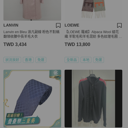
LANVIN
LOEWE
Lanvin en Bleu 浪凡副線 粉色不對稱
【LOEWE 羅威】Alpaca Wool 緹花
翻領收腰中長羊毛大衣
織 羊駝毛和羊毛混紡 多色紋理毛圈 圍
巾 海軍藍 橘色 FSA7SS3X01
TWD 3,434
TWD 13,800
狀況良好
香港
免運
全新品
本地
免運