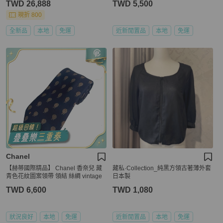
TWD 26,888
TWD 5,500
現折 800
全新品
本地
免運
近新閒置品
本地
免運
Chanel
【赫蒂國際精品】 Chanel 香奈兒 藏
藏私·Collection_純黑方領古著薄外套
青色花紋圖案領帶 領結 絲綢 vintage
日本製
TWD 6,600
TWD 1,080
狀況良好
本地
免運
近新閒置品
本地
免運