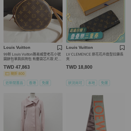
Louis Vuitton
Louis Vuitton
99新 Louis Vuitton路易威登老花小號
LV CLEMENCE 原花花卉造型拉鍊長
圓餅包單肩斜挎包 有塵袋芯片款 尺
夾
寸：長17cm 寬7cm
TWD 47,863
TWD 18,800
現折 800
近新閒置品
香港
免運
狀況尚可
本地
免運