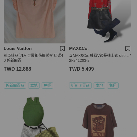
Louis Vuitton
MAX&Co.
莉亞精品♡LV 金屬釦花邊襯衫 尺碼4
🍒MAX&Co. 針織V領長袖上衣 size:L /
0 近新閒置
2F241203-2
TWD 12,888
TWD 5,499
近新閒置品
本地
免運
近新閒置品
本地
免運