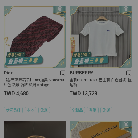
Dior
BURBERRY
【赫蒂國際精品】Dior迪奧 Monsieur
全新BURBERRY 巴宝莉 白色圆领T恤
紅色 領帶 領結 絲綢 vintage
短袖
TWD 4,680
TWD 13,729
狀況良好
本地
免運
全新品
香港
免運