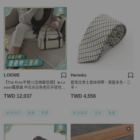
LOEWE
Hermès
【The Row平替👍🏻全網最低價】💫Lo
愛馬仕男士真絲領帶，黃藍多色，二
ewe/羅意威 中古米白色老花手提包枕
手。
頭包
TWD 12,037
TWD 4,556
狀況尚可
香港
免運
狀況良好
日本
免運