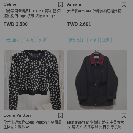
Celine
Armani
【赫蒂國際精品】 Celine 賽琳 藍 滿
大降價ARMANi 針織長袖連帽外套
版凱旋門Logo 領帶 領結 vintage
TWD 3,500
TWD 2,691
狀況良好
本地
免運
狀況良好
本地
免運
Louis Vuitton
全新未拆吊牌/Louis Vuitton ✨草間彌
Munsingwear 企鵝牌 鋪棉 中長版大
生圓點針織衫 #S
衣 翻領 立領 冬季風衣 日系 學院風 夾
克 外套 保暖 復古 vintage 古著