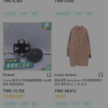
TWD 6,382
TWD 4,500
狀況良好
香港
免運
近新閒置品
本地
免運
Chanel
Louis Vuitton
Chanel香奈兒 毛呢編織雙圓餅 mini鏈
路易威登 Monogram 羊毛棉質開襟羊
條包 單肩斜挎包
毛衫 粉紅色 #L 二手 女士
TWD 72,702
TWD 48,672
現折 2,000
9 折
狀況良好
香港
免運
狀況良好
日本
免運