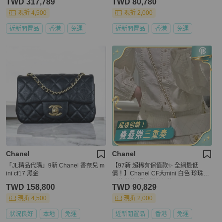
TWD 317,789
TWD 80,780
現折 4,500
現折 2,000
近新閒置品
香港
免運
近新閒置品
香港
免運
Chanel
Chanel
「JL精品代購」9新 Chanel 香奈兒 m
【97新 超稀有保值款✨ 全網最低
ini cf17 黑金
價！】Chanel CF大mini 白色 珍珠特
別款鏈條 超級稀有保值
TWD 158,800
TWD 90,829
現折 4,500
現折 2,000
狀況良好
本地
免運
近新閒置品
香港
免運