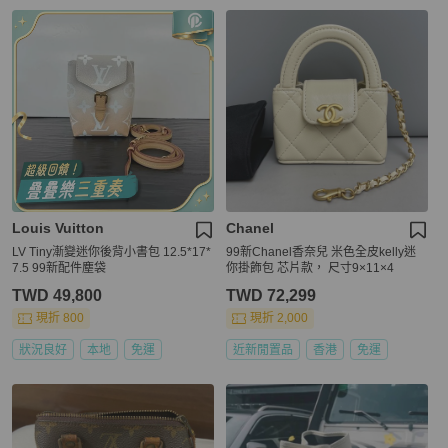
Louis Vuitton
Chanel
LV Tiny漸變迷你後背小書包 12.5*17*
99新Chanel香奈兒 米色全皮kelly迷
7.5 99新配件塵袋
你掛飾包 芯片款， 尺寸9×11×4
TWD 49,800
TWD 72,299
現折 800
現折 2,000
狀況良好
本地
免運
近新閒置品
香港
免運