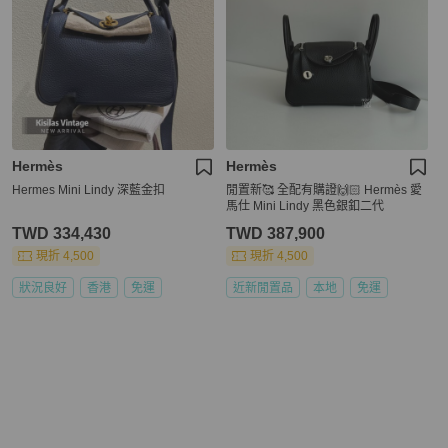
Hermès
Hermès
Hermes Mini Lindy 深藍金扣
閒置新🥰 全配有購證🙌🏻 Hermès 愛
馬仕 Mini Lindy 黑色銀釦二代
TWD 334,430
TWD 387,900
現折 4,500
現折 4,500
狀況良好
香港
免運
近新閒置品
本地
免運