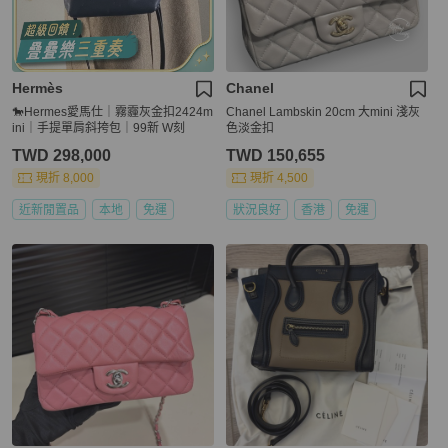
Hermès
Chanel
🐎Hermes愛馬仕｜霧霾灰金扣2424m
Chanel Lambskin 20cm 大mini 淺灰
ini｜手提單肩斜挎包｜99新 W刻
色淡金扣
TWD 298,000
TWD 150,655
現折 8,000
現折 4,500
近新閒置品
本地
免運
狀況良好
香港
免運