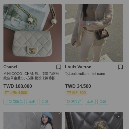
Chanel
Louis Vuitton
MINI COCO ::CHANEL:: 淺灰色菱格
🏷Louis vuitton mini nano
紋皮革金雙C小方胖 雙珍珠調節扣鏈
包
TWD 168,000
TWD 34,500
現折 4,500
現折 800
近新閒置品
本地
免運
狀況良好
本地
免運