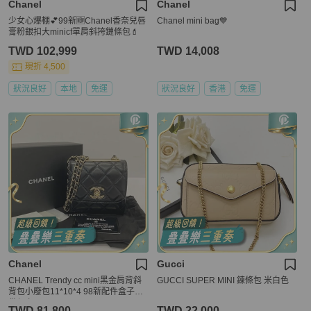
Chanel
Chanel
少女心爆棚💕99新🆕Chanel香奈兒唇
Chanel mini bag💙
膏粉銀扣大minicf單肩斜挎鏈條包💄
TWD 102,999
TWD 14,008
現折 4,500
狀況良好
本地
免運
狀況良好
香港
免運
Chanel
Gucci
CHANEL Trendy cc mini黑金肩背斜
GUCCI SUPER MINI 鍊條包 米白色
背包小廢包11*10*4 98新配件盒子塵
袋保卡
TWD 81,800
TWD 22,000