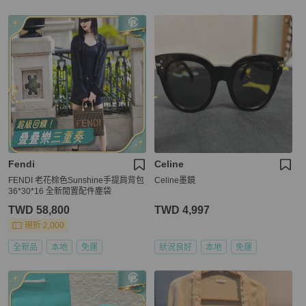
Fendi
Celine
FENDI 老花棕色Sunshine手提肩背包
Celine墨鏡
36*30*16 全新閒置配件塵袋
TWD 58,800
TWD 4,997
現折 2,000
全新品
本地
免運
狀況良好
本地
免運