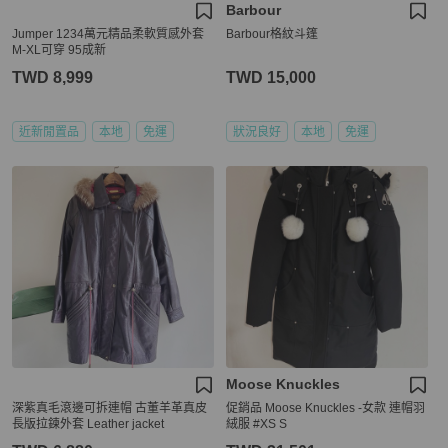
Barbour
Jumper 1234萬元精品柔軟質感外套
Barbour格紋斗篷
M-XL可穿 95成新
TWD 8,999
TWD 15,000
近新閒置品
本地
免運
狀況良好
本地
免運
Moose Knuckles
深紫真毛滾邊可拆連帽 古董羊革真皮
促銷品 Moose Knuckles -女款 連帽羽
長版拉鍊外套 Leather jacket
絨服 #XS S