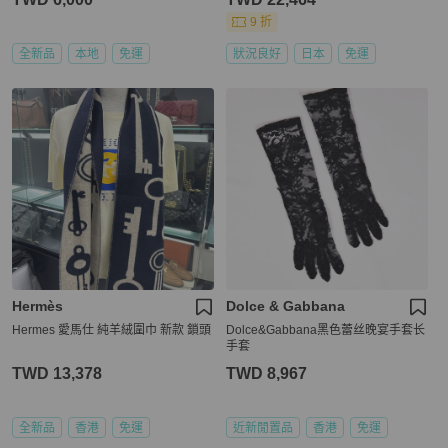
9 折
全新品
本地
免運
狀況良好
日本
免運
Hermès
Dolce & Gabbana
Hermes 愛馬仕 純羊絨圍巾 新款 鎖頭
Dolce&Gabbana黑色蕾丝晚宴手套长
手套
TWD 13,378
TWD 8,967
全新品
香港
免運
近新閒置品
香港
免運