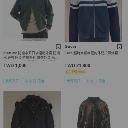
Gucci
plain-me 防潑水五口袋連帽外套 防潑
Gucci超時尚顯年輕的休閒拉鍊外套
水 連帽外套 防風外套 風衣外套 松青
綠 city boy 日系 機能外套 德德代言
TWD 1,000
TWD 21,800
現折 800
狀況良好
本地
免運
狀況良好
本地
免運