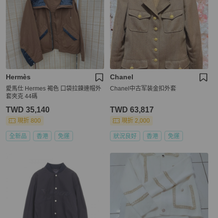
Hermès
Chanel
愛馬仕 Hermes 褐色 口袋拉鍊連帽外
Chanel中古军装金扣外套
套夾克 44碼
TWD 35,140
TWD 63,817
現折 800
現折 2,000
全新品
香港
免運
狀況良好
香港
免運