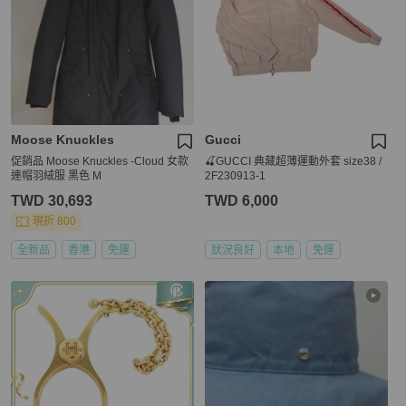
Moose Knuckles
Gucci
促銷品 Moose Knuckles -Cloud 女款
🍒GUCCI 典藏超薄運動外套 size38 /
連帽羽絨服 黑色 M
2F230913-1
TWD 30,693
TWD 6,000
現折 800
全新品
香港
免運
狀況良好
本地
免運