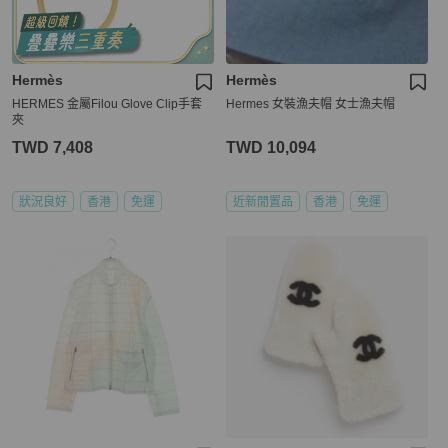
Hermès
Hermès
HERMES 金屬Filou Glove Clip手套
Hermes 女裝漁夫帽 女士漁夫帽
夾
TWD 7,408
TWD 10,094
狀況良好
香港
免運
近新閒置品
香港
免運