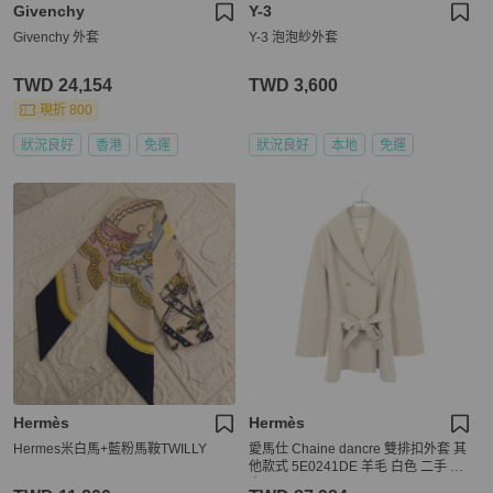
Givenchy
Y-3
Givenchy 外套
Y-3 泡泡紗外套
TWD 24,154
TWD 3,600
現折 800
狀況良好
香港
免運
狀況良好
本地
免運
Hermès
Hermès
Hermes米白馬+藍粉馬鞍TWILLY
愛馬仕 Chaine dancre 雙排扣外套 其
他款式 5E0241DE 羊毛 白色 二手 女
士