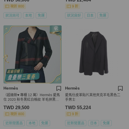
現折 800
9 折
狀況尚可
本地
免運
狀況良好
日本
免運
Hermès
Hermès
（超級新♥️ 專櫃 12 萬）Hermès 愛馬
愛馬仕皮革貼片其他夾克羊毛黑色二
仕 2020 秋冬黑紅白格紋 羊毛拼黑色
手男士
小羊皮 騎士外套
TWD 29,500
TWD 55,224
現折 800
9 折
近新閒置品
本地
免運
近新閒置品
日本
免運