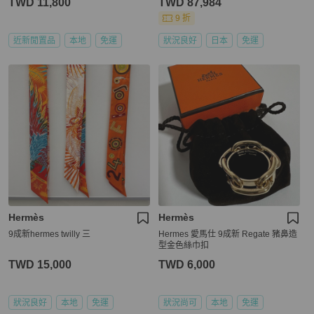
TWD 11,800
TWD 87,984
9 折
近新閒置品
本地
免運
狀況良好
日本
免運
Hermès
Hermès
9成新hermes twilly 三
Hermes 愛馬仕 9成新 Regate 豬鼻造
型金色絲巾扣
TWD 15,000
TWD 6,000
狀況良好
本地
免運
狀況尚可
本地
免運