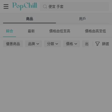
便宜 手套
商品
用戶
綜合
最新
價格由低至高
價格由高至低
優惠商品
品牌
分類
價格
出貨地點
篩選