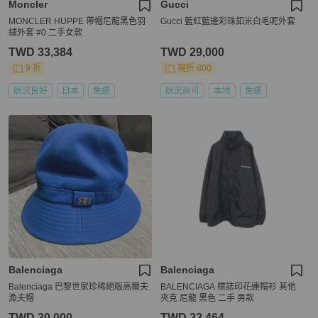
Moncler
Gucci
MONCLER HUPPE 帶帽尼龍黑色羽
Gucci 藍紅藍邊彩珠釦米白毛呢外套
絨外套 #0 二手女款
TWD 33,384
TWD 29,000
9 折
現折 800
狀況良好
日本
免運
狀況尚可
本地
免運
Balenciaga
Balenciaga
Balenciaga 巴黎世家珍稀絕版高爾夫
BALENCIAGA 標誌印花連帽衫 其他
漁夫帽
夾克 尼龍 黑色 二手 男款
TWD 30,000
TWD 22,464