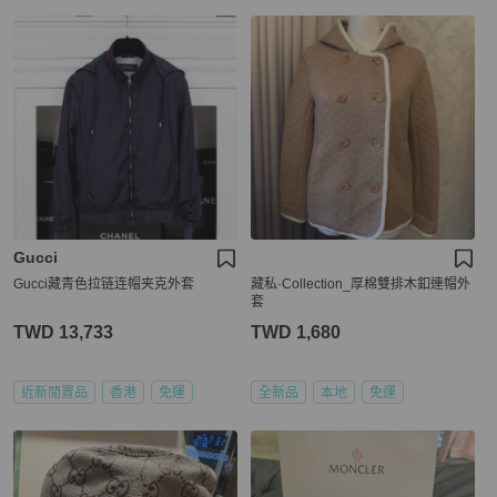
Gucci
Gucci藏青色拉链连帽夹克外套
藏私·Collection_厚棉雙排木釦連帽外
套
TWD 13,733
TWD 1,680
近新閒置品
香港
免運
全新品
本地
免運