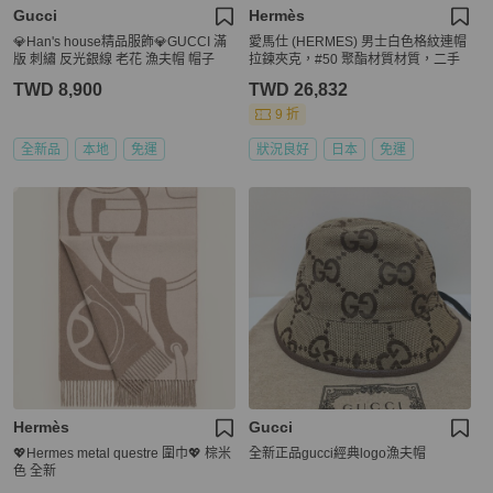
Gucci
Hermès
💎Han's house精品服飾💎GUCCI 滿
愛馬仕 (HERMES) 男士白色格紋連帽
版 刺繡 反光銀線 老花 漁夫帽 帽子
拉鍊夾克，#50 聚酯材質材質，二手
TWD 8,900
TWD 26,832
9 折
全新品
本地
免運
狀況良好
日本
免運
Hermès
Gucci
💖Hermes metal questre 圍巾💖 棕米
全新正品gucci經典logo漁夫帽
色 全新