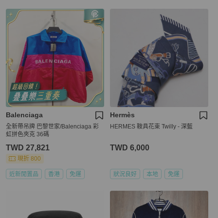
Balenciaga
Hermès
全新帶吊牌 巴黎世家/Balenciaga 彩
HERMES 鞍具花束 Twilly - 深藍
虹拼色夾克 36碼
TWD 27,821
TWD 6,000
現折 800
近新閒置品
香港
免運
狀況良好
本地
免運