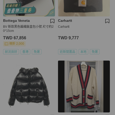
Bottega Veneta
Carhartt
BV 新款黑色編織飯盒包小號 尺寸約2
Carhartt
0*15cm
TWD 67,856
TWD 9,777
現折 2,000
狀況良好
香港
免運
近新閒置品
本地
免運