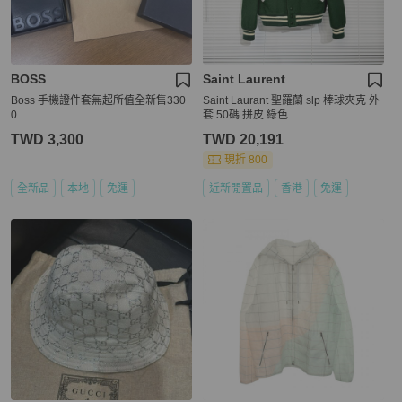
BOSS
Saint Laurent
Boss 手機證件套無超所值全新售330
Saint Laurant 聖羅蘭 slp 棒球夾克 外
0
套 50碼 拼皮 綠色
TWD 3,300
TWD 20,191
現折 800
全新品
本地
免運
近新閒置品
香港
免運