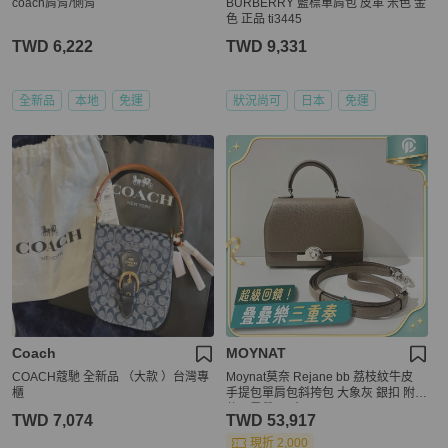
coach肩背/側背
BURBERRY 藍標單肩包 皮革 米色 金
色 正品 ti3445
TWD 6,222
TWD 9,331
全新品
本地
免運
狀況尚可
日本
免運
Coach
MOYNAT
COACH蔻馳 全新品 （大款 ）台灣專
Moynat莫奈 Rejane bb 荔枝紋牛皮
櫃
手提包單肩包斜挎包 大象灰 銀扣 附
件：肩帶 尺寸20x14x7cm
TWD 7,074
TWD 53,917
現折 2,000