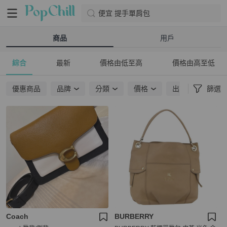
便宜 提手單肩包
商品
用戶
綜合
最新
價格由低至高
價格由高至低
優惠商品
品牌
分類
價格
出貨地點
篩選
Coach
BURBERRY