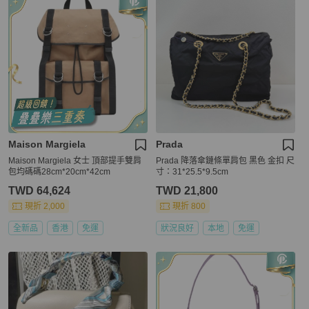
Maison Margiela
Prada
Maison Margiela 女士 頂部提手雙肩
Prada 降落傘鏈條單肩包 黑色 金扣 尺
包均碼碼28cm*20cm*42cm
寸：31*25.5*9.5cm
TWD 64,624
TWD 21,800
現折 2,000
現折 800
全新品
香港
免運
狀況良好
本地
免運