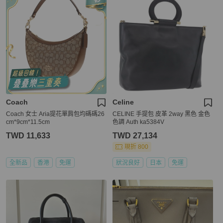
Coach
Celine
Coach 女士 Aria提花單肩包均碼碼26
CELINE 手提包 皮革 2way 黑色 金色
cm*9cm*11.5cm
色調 Auth ka5384V
TWD 11,633
TWD 27,134
現折 800
全新品
香港
免運
狀況良好
日本
免運