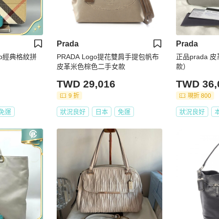
Prada
Prada
Snip經典格紋拼
PRADA Logo提花雙肩手提包帆布
正品prada
皮革米色棕色二手女款
款）
TWD 29,016
TWD 36,
9 折
現折 800
免運
狀況良好
日本
免運
狀況良好