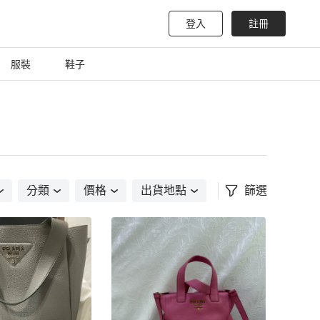
登入
註冊
服裝
鞋子
分類
價格
出貨地點
篩選