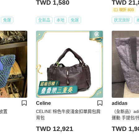
TWD 1,580
TWD 21,
現折 800
免運
全新品
本地
免運
狀況良好
Celine
adidas
新放置
CELINE 棕色牛皮淺金扣單肩包肩
（全新品）adi
背包
運動 手提包/
TWD 12,921
TWD 1,9