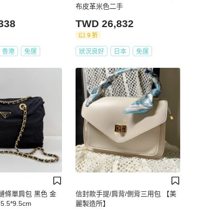
布皮革米色二手
338
TWD 26,832
9 折
香港
免運
狀況良好
日本
免運
傘鏈條單肩包 黑色 金
信封款手提/肩背/側背三用包 【美
.5*9.5cm
麗製造所】