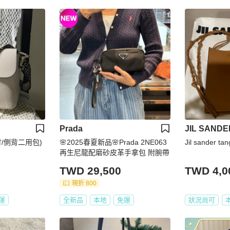
Prada
JIL SANDE
/側背二用包)
🌸2025春夏新品🌸Prada 2NE063
Jil sander t
再生尼龍配磨砂皮革手拿包 附腕帶
TWD 29,500
TWD 4,0
現折 800
運
全新品
本地
免運
狀況尚可