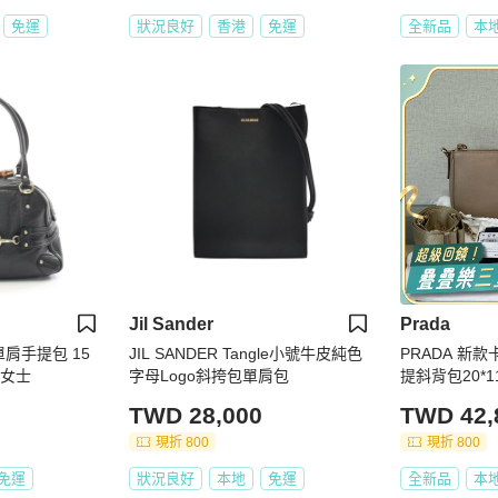
免運
狀況良好
香港
免運
全新品
本
Jil Sander
Prada
單肩手提包 15
JIL SANDER Tangle小號牛皮純色
PRADA 新
 女士
字母Logo斜挎包單肩包
提斜背包20*1
袋保卡購證
TWD 28,000
TWD 42,
現折 800
現折 800
免運
狀況良好
本地
免運
全新品
本