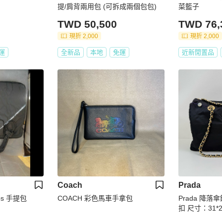
提/肩背兩用包 (可拆成兩個包包)
菜籃子
TWD 50,500
TWD 76,
現折 2,000
現折 2,000
運
全新品
本地
免運
近新閒置品
Coach
Prada
obs 手提包
COACH 彩色馬車手拿包
Prada 降落
扣 尺寸：31*25