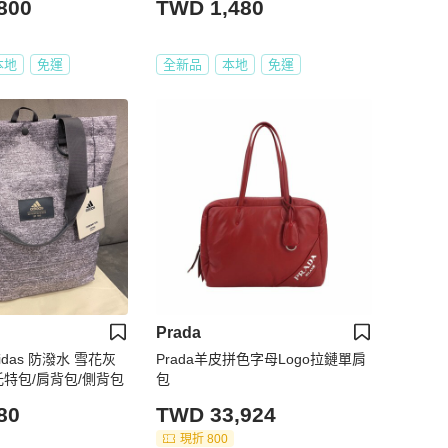
800
TWD 1,480
本地
免運
全新品
本地
免運
Prada
das 防潑水 雪花灰
Prada羊皮拼色字母Logo拉鏈單肩
托特包/肩背包/側背包
包
80
TWD 33,924
現折 800