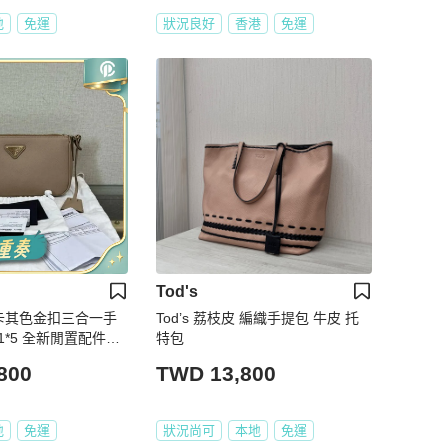
地
免運
狀況良好
香港
免運
Tod's
款卡其色金扣三合一手
Tod’s 荔枝皮 編織手提包 牛皮 托
1*5 全新閒置配件塵
特包
800
TWD 13,800
地
免運
狀況尚可
本地
免運