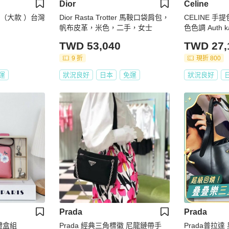
Dior
Celine
 （大款 ）台灣
Dior Rasta Trotter 馬鞍口袋肩包，
CELINE 手提
帆布皮革，米色，二手，女士
色色調 Auth k
TWD 53,040
TWD 27,
9 折
現折 800
運
狀況良好
日本
免運
狀況良好
Prada
Prada
 禮盒組
Prada 經典三角標徽 尼龍鏈帶手
Prada普拉