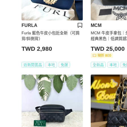
FURLA
MCM
Furla 藍色牛皮小包近全新（可肩
MCM 牛皮手拿包
背/斜側背）
經典黑色｜低調質感
TWD 2,980
TWD 25,000
現折 800
近新閒置品
本地
免運
全新品
本地
免