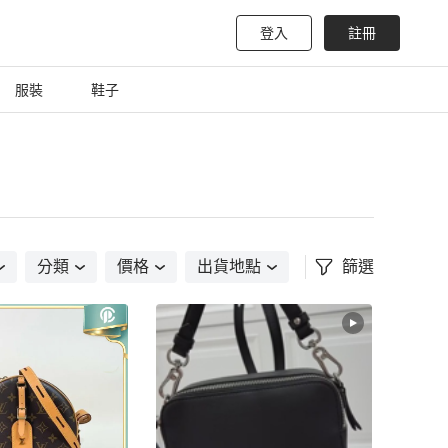
登入
註冊
服裝
鞋子
分類
價格
出貨地點
篩選