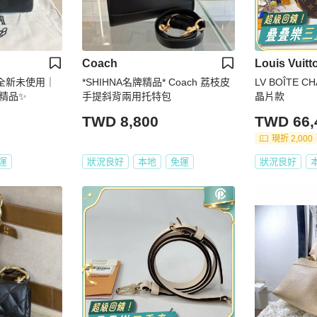
Coach
Louis Vuitt
｜全新未使用｜
*SHIHNA名牌精品* Coach 荔枝皮
LV BOÎTE 
精品✨
手提斜背兩用托特包
晶片款
TWD 8,800
TWD 66,
現折 2,000
運
狀況良好
本地
免運
狀況良好