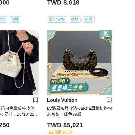
000
TWD 8,619
本地
免運
狀況良好
本地
免運
Louis Vuitton
奈兒 奶白色掌紋牛皮流
LV路易威登 老花catcha單肩斜挎包
尺寸：23*10*22c
芯片款，成色99新
250
TWD 85,021
現折 2,000