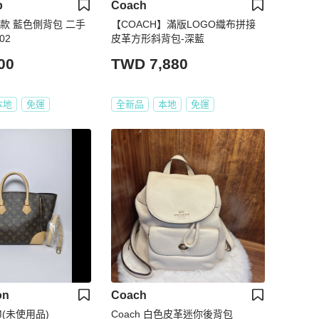
p
Coach
p 厚款 藍色側背包 二手
【COACH】滿版LOGO織布拼接
/02
皮革方形斜背包-深藍
00
TWD 7,880
本地
免運
全新品
本地
免運
on
Coach
MM(未使用品)
Coach 白色皮革迷你後背包