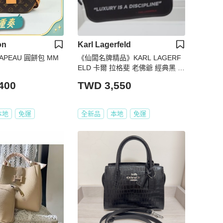
on
Karl Lagerfeld
CHAPEAU 圓餅包 MM
《仙闆名牌精品》KARL LAGERF
ELD 卡爾 拉格斐 老佛爺 經典黑 郵
差包 斜背包 小方包 相機包 肩背包
400
TWD 3,550
本地
免運
全新品
本地
免運