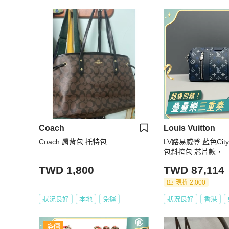
Coach
Louis Vuitton
Coach 肩背包 托特包
LV路易威登 藍色City 
包斜挎包 芯片款，
TWD 1,800
TWD 87,114
現折 2,000
狀況良好
本地
免運
狀況良好
香港
降價