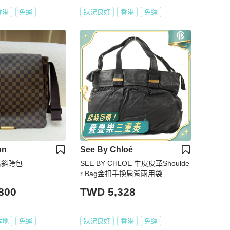
香港
免運
狀況良好
香港
免運
on
See By Chloé
格斜跨包
SEE BY CHLOE 牛皮皮革Shoulde
r Bag金扣手挽肩背兩用袋
800
TWD 5,328
本地
免運
狀況良好
香港
免運