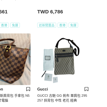
661
TWD 6,786
香港
免運
近新閒置品
香港
免運
on
Gucci
成新肩背包 手拿包 N5
GUCCI 古馳 GG 帆布 單肩包 295
3寸電腦
257 斜背包 中性 老花 經典