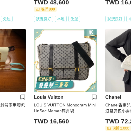
TWD 48,600
TWD 16,
品，免運
現折 800
免運
狀況良好
本地
免運
狀況良好
Louis Vuitton
Chanel
 肩背斜背兩用腰包
LOUIS VUITTON Monogram Mini
Chanel香
LinSac Maman肩背袋
浪雙肩包小書包 
m
TWD 16,560
TWD 72,
現折 2,000