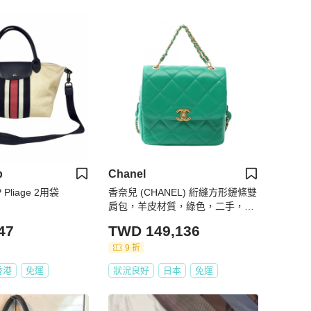
p
Chanel
Pliage 2用袋
香奈兒 (CHANEL) 絎縫方形鏈條雙
肩包，羊皮材質，綠色，二手，女
士
47
TWD 149,136
9 折
香港
免運
狀況良好
日本
免運