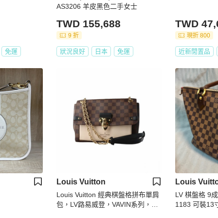
AS3206 羊皮黑色二手女士
TWD 155,688
TWD 47,
9 折
現折 800
免運
狀況良好
日本
免運
近新閒置品
Louis Vuitton
Louis Vuitt
Louis Vuitton 經典棋盤格拼布單肩
LV 棋盤格 9
包，LV路易威登，VAVIN系列，單
1183 可裝1
肩包，肩背包，逛街包，二手真