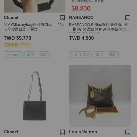
Chanel
RABEANCO
🩵MYMluxurybag🩵 稀有Chanel 23c
RABEANCO 迷時尚系列 優雅兩用小
m 全皮肩背袋 手提袋
手提包(小) 肩背包 斜跨包 側背包 二手
近全新 義大利 牛皮 真皮
TWD 59,778
TWD 4,500
現折 2,000
狀況尚可
香港
免運
近新閒置品
本地
免運
Chanel
Louis Vuitton