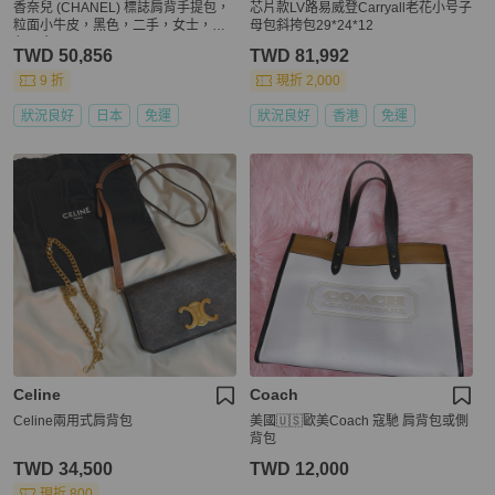
香奈兒 (CHANEL) 標誌肩背手提包，
芯片款LV路易威登Carryall老花小号子
粒面小牛皮，黑色，二手，女士，金
母包斜挎包29*24*12
色五金，CC
TWD 50,856
TWD 81,992
9 折
現折 2,000
狀況良好
日本
免運
狀況良好
香港
免運
Celine
Coach
Celine兩用式肩背包
美國🇺🇸歐美Coach 寇馳 肩背包或側
背包
TWD 34,500
TWD 12,000
現折 800