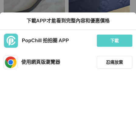
FURLA
Louis Vuitton
下載APP才能看到完整內容和優惠價格
Furla
全新經典Lv盒子包
TWD 6,059
TWD 155,000
PopChill 拍拍圈 APP
下載
現折 4,500
近新閒置品
香港
免運
全新品
本地
免運
使用網頁版瀏覽器
忍痛放棄
篩選
重設
品牌
分類
Chanel
Louis Vuitton