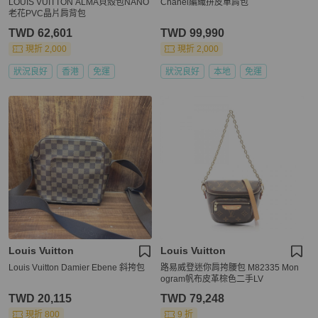
LOUIS VUITTON ALMA貝殼包NANO
Chanel編織拼皮單肩包
老花PVC晶片肩背包
TWD 62,601
TWD 99,990
現折 2,000
現折 2,000
狀況良好
香港
免運
狀況良好
本地
免運
Louis Vuitton
Louis Vuitton
Louis Vuitton Damier Ebene 斜挎包
路易威登迷你肩挎腰包 M82335 Mon
ogram帆布皮革棕色二手LV
TWD 20,115
TWD 79,248
現折 800
9 折