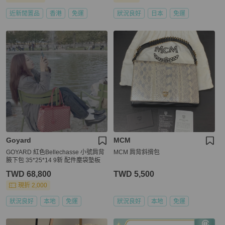
近新閒置品
香港
免運
狀況良好
日本
免運
Goyard
MCM
GOYARD 紅色Bellechasse 小號肩背
MCM 肩背斜揹包
腋下包 35*25*14 9新 配件塵袋墊板
TWD 68,800
TWD 5,500
現折 2,000
狀況良好
本地
免運
狀況良好
本地
免運