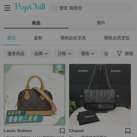
便宜 肩揹包
商品
用戶
綜合
最新
價格由低至高
價格由高至低
優惠商品
品牌
分類
價格
出貨地點
篩選
Louis Vuitton
Chanel