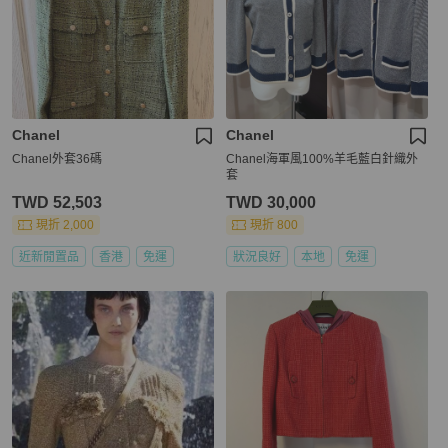
Chanel
Chanel
Chanel外套36碼
Chanel海軍風100%羊毛藍白針織外
套
TWD 52,503
TWD 30,000
現折 2,000
現折 800
近新閒置品
香港
免運
狀況良好
本地
免運