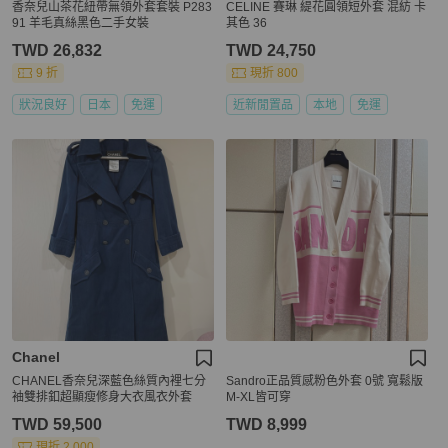
香奈兒山茶花紐帶無領外套套裝 P283
CELINE 賽琳 緹花圓領短外套 混紡 卡
91 羊毛真絲黑色二手女裝
其色 36
TWD 26,832
TWD 24,750
9 折
現折 800
狀況良好
日本
免運
近新閒置品
本地
免運
Chanel
CHANEL香奈兒深藍色絲質內裡七分
Sandro正品質感粉色外套 0號 寬鬆版
袖雙排釦超顯瘦修身大衣風衣外套
M-XL皆可穿
TWD 59,500
TWD 8,999
現折 2,000