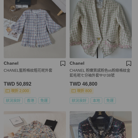
Chanel
Chanel
CHANEL藍粉格紋粗花呢外套
CHANEL 粉嫩質感粉色vs粉綠格紋金
釦毛呢七分袖外套💚🩷38號
TWD 50,892
TWD 46,800
現折 2,000
現折 800
狀況良好
香港
免運
狀況良好
本地
免運