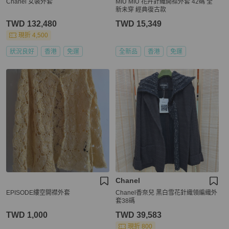
Chanel 女裝外套
MIU MIU 花卉針織開襟外套 42碼 全
新未穿 經典復古款
TWD 132,480
TWD 15,349
現折 4,500
狀況良好
香港
免運
全新品
香港
免運
Chanel
EPISODE縷空開襟外套
Chanel香奈兒 黑白雪花針織領編織外
套38碼
TWD 1,000
TWD 39,583
現折 800