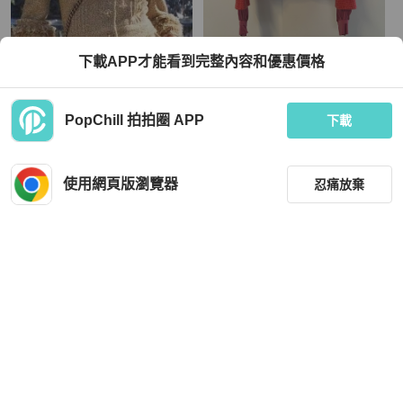
Chanel
Chanel
下載APP才能看到完整內容和優惠價格
Chanel外套36碼
Chanel tweed jacket 連帽 軟呢
TWD 55,739
TWD 47,661
PopChill 拍拍圈 APP
下載
現折 2,000
現折 800
近新閒置品
香港
免運
近新閒置品
香港
免運
使用網頁版瀏覽器
忍痛放棄
篩選
重設
品牌
分類
Fila
Chanel