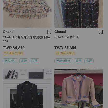
Chanel
Chanel
CHANEL彩色編織流蘇翻領雙排扣Tw
CHANEL外套34碼
eed
TWD 84,819
TWD 57,354
現折 2,000
現折 2,000
狀況良好
香港
免運
近新閒置品
香港
免運