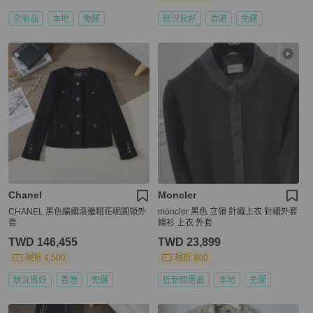
全新品
本地
免運
狀況良好
香港
免運
Chanel
Moncler
CHANEL 黑色編織滾邊粗花呢圓領外
moncler 黑色 立領 針織上衣 針織外套
套
線衫 上衣 外套
TWD 146,455
TWD 23,899
現折 4,500
現折 800
狀況良好
香港
免運
近新閒置品
本地
免運