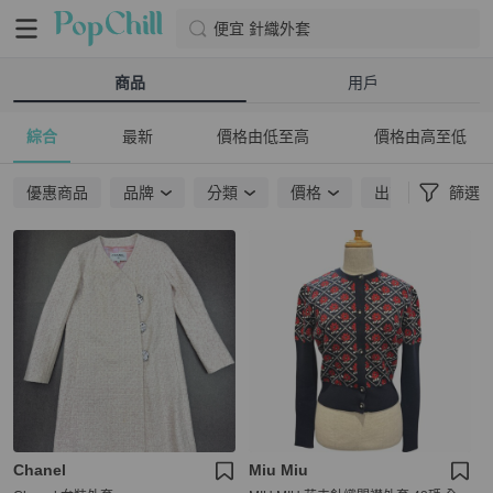
便宜 針織外套
商品
用戶
綜合
最新
價格由低至高
價格由高至低
優惠商品
品牌
分類
價格
出貨地點
篩選
Chanel
Miu Miu