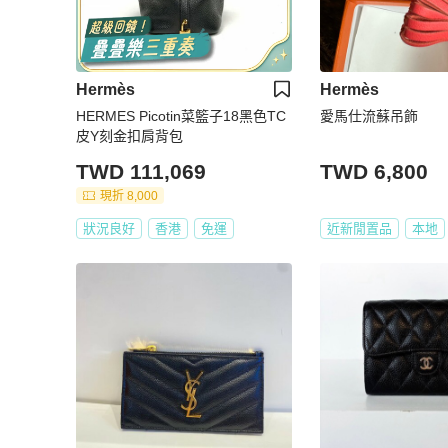
Hermès
Hermès
HERMES Picotin菜籃子18黑色TC
愛馬仕流蘇吊飾
皮Y刻金扣肩背包
TWD 111,069
TWD 6,800
現折 8,000
狀況良好
香港
免運
近新閒置品
本地