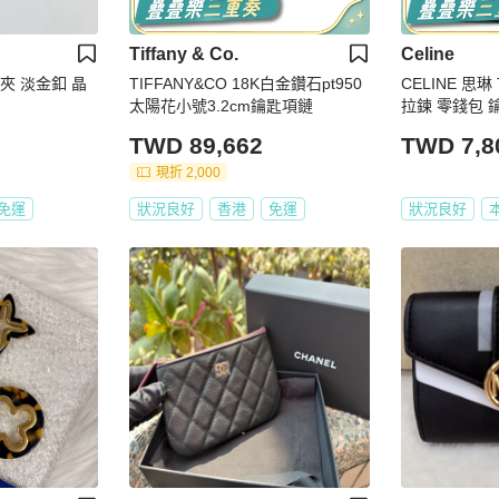
Tiffany & Co.
Celine
典中夾 淡金釦 晶
TIFFANY&CO 18K白金鑽石pt950
CELINE 思琳
太陽花小號3.2cm鑰匙項鏈
拉鍊 零錢包 
TWD 89,662
TWD 7,8
現折 2,000
免運
狀況良好
香港
免運
狀況良好