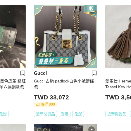
Gucci
典 黑色皮革 綠紅
Gucci 古馳 padlock白色小號鏈條
愛馬仕 Hermes
e皮革六連鑰匙包
包
Tassel Key
吊飾鑰匙圈
TWD 33,072
TWD 3,5
現折 800
免運
近新閒置品
香港
免運
近新閒置品