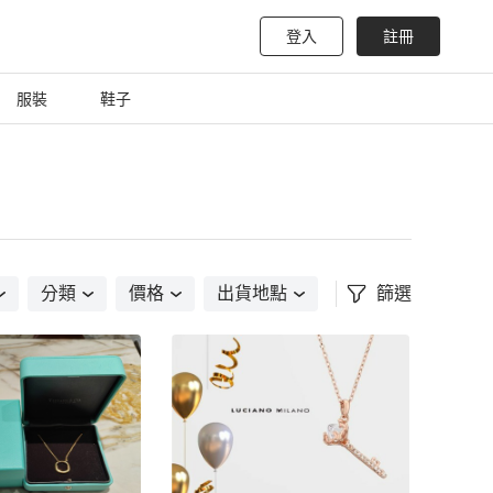
登入
註冊
服裝
鞋子
分類
價格
出貨地點
篩選