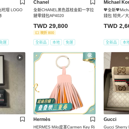
Chanel
Michael Ko
 金色玳瑁 LOGO
全新CHANEL黑色荔枝金釦一字拉
💖全新💖Mic
飾
鏈零錢包AP4020
錢包 短夾🪄大
TWD 29,800
TWD 2,6
現折 800
免運
全新品
本地
免運
全新品
本
Hermès
Gucci
HERMES Milo皮革Carmen Key Ri
Gucci Sherry 