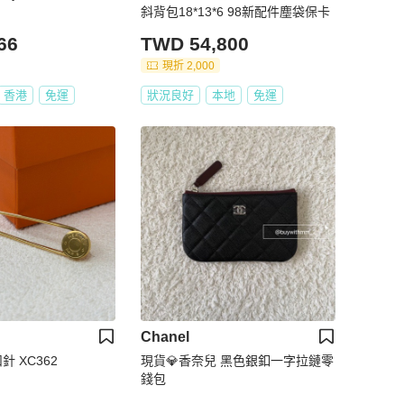
斜背包18*13*6 98新配件塵袋保卡
66
TWD 54,800
現折 2,000
香港
免運
狀況良好
本地
免運
Chanel
針 XC362
現貨💎香奈兒 黑色銀釦一字拉鏈零
錢包