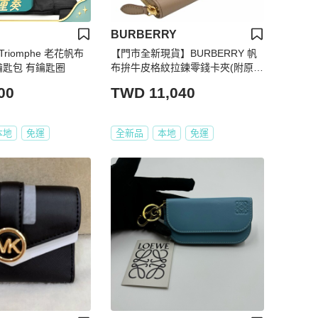
BURBERRY
 Triomphe 老花帆布
【門市全新現貨】BURBERRY 帆
鑰匙包 有鑰匙圈
布拚牛皮格紋拉鍊零錢卡夾(附原廠
防塵袋)
00
TWD 11,040
本地
免運
全新品
本地
免運