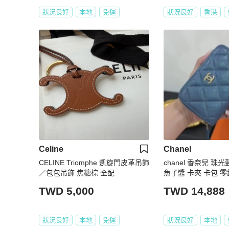
狀況良好
本地
免運
狀況良好
香港
Celine
Chanel
CELINE Triomphe 凱旋門皮革吊飾
chanel 香奈兒 珠光藍 金釦 荔
／包包吊飾 焦糖棕 全配
魚子醬 卡夾 卡包 零
短夾 ㄇ字拉 ㄇ拉
TWD 5,000
TWD 14,888
狀況良好
本地
免運
狀況良好
本地