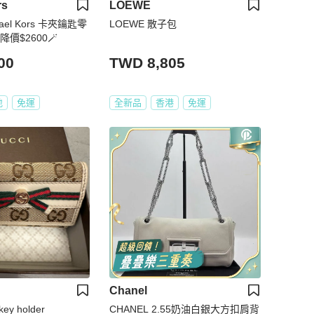
rs
LOEWE
hael Kors 卡夾鑰匙零
LOEWE 散子包
降價$2600🪄
00
TWD 8,805
地
免運
全新品
香港
免運
Chanel
key holder
CHANEL 2.55奶油白銀大方扣肩背