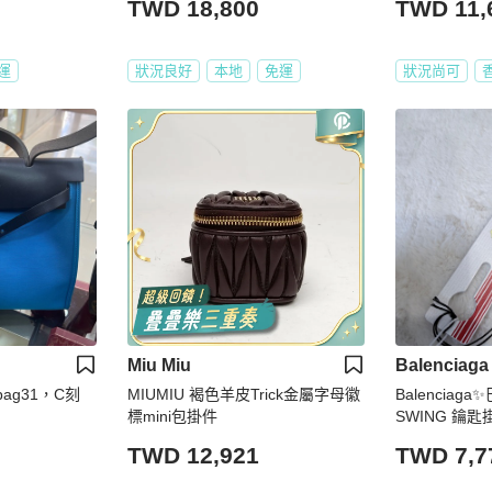
TWD 18,800
TWD 11,
運
狀況良好
本地
免運
狀況尚可
Miu Miu
Balenciaga
bag31，C刻
MIUMIU 褐色羊皮Trick金屬字母徽
Balenciag
標mini包掛件
SWING 鑰
TWD 12,921
TWD 7,7