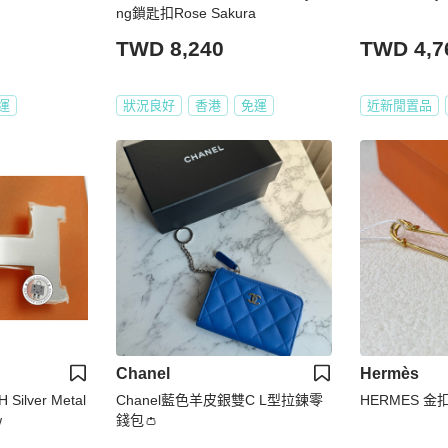
ng鎖匙扣Rose Sakura
TWD 8,240
TWD 4,7
運
狀況良好
香港
免運
近新閒置品
Chanel
Hermès
 Silver Metal
Chanel藍色羊皮銀雙C L型拉鍊零
HERMES 金扣
w
錢包👛