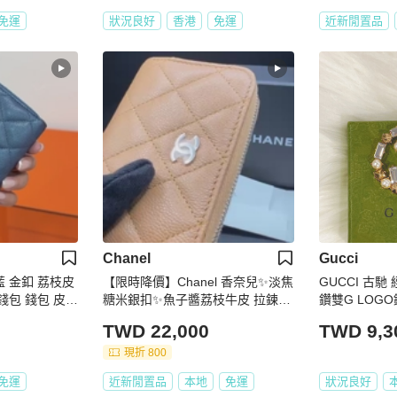
免運
狀況良好
香港
免運
近新閒置品
Chanel
Gucci
枝皮
【限時降價】Chanel 香奈兒✨淡焦
GUCCI 古馳
錢包 錢包 皮夾
糖米銀扣✨魚子醬荔枝牛皮 拉鍊零
鑽雙G LOG
錢包 (晶片/芯片款) (附盒/塵袋/小
TWD 22,000
TWD 9,3
書)
現折 800
免運
近新閒置品
本地
免運
狀況良好