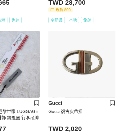
665
TWD 28,700
現折 800
香港
免運
全新品
本地
免運
Gucci
a✨巴黎世家 LUGGAGE
Gucci 復古皮帶扣
匙掛飾 鑰匙圈 行李吊牌
77
TWD 2,020