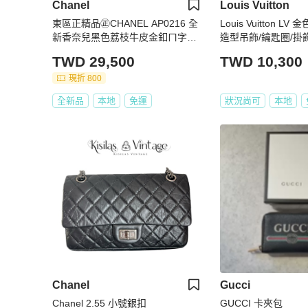
Chanel
Louis Vuitton
東區正精品㊣CHANEL AP0216 全
Louis Vuitton LV
新香奈兒黑色荔枝牛皮金釦ㄇ字拉
造型吊飾/鑰匙圈/掛
鍊後口袋卡片夾零錢包 RZ6450
TWD 29,500
TWD 10,300
現折 800
全新品
本地
免運
狀況尚可
本地
Chanel
Gucci
Chanel 2.55 小號銀扣
GUCCI 卡夾包