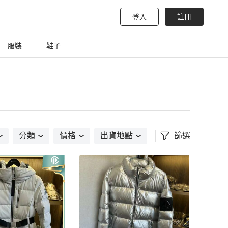
登入
註冊
服裝
鞋子
分類
價格
出貨地點
篩選