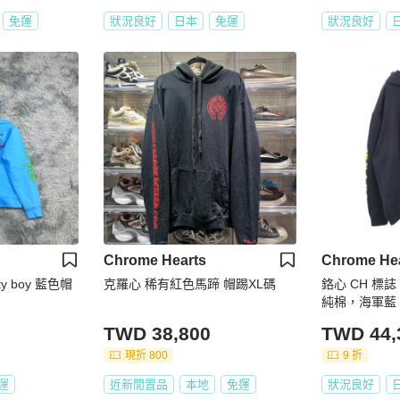
免運
狀況良好
日本
免運
狀況良好
Chrome Hearts
Chrome He
tty boy 藍色帽
克羅心 稀有紅色馬蹄 帽踢XL碼
鉻心 CH 標
純棉，海軍藍
TWD 38,800
TWD 44,
現折 800
9 折
運
近新閒置品
本地
免運
狀況良好