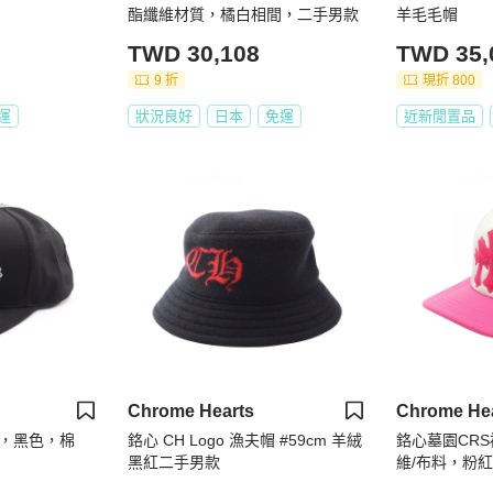
酯纖維材質，橘白相間，二手男款
羊毛毛帽
TWD 30,108
TWD 35,
9 折
現折 800
運
狀況良好
日本
免運
近新閒置品
Chrome Hearts
Chrome He
，黑色，棉
鉻心 CH Logo 漁夫帽 #59cm 羊絨
鉻心墓園CR
黑紅二手男款
維/布料，粉