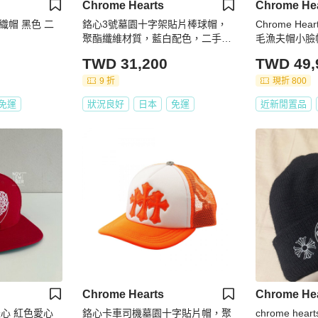
Chrome Hearts
Chrome He
織帽 黑色 二
鉻心3號墓園十字架貼片棒球帽，
Chrome He
聚酯纖維材質，藍白配色，二手男
毛漁夫帽小臉帽
款
TWD 31,200
TWD 49,
9 折
現折 800
免運
狀況良好
日本
免運
近新閒置品
Chrome Hearts
Chrome He
 克羅心 紅色愛心
鉻心卡車司機墓園十字貼片帽，聚
chrome heart