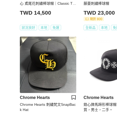
心 鳶尾花刺繡棒球帽｜Classic Tre
藤蔓刺繡棒球帽
nd CT精品｜台北東區實體
TWD 14,500
TWD 23,000
現折 800
狀況良好
本地
免運
全新品
本地
免
Chrome Hearts
Chrome Hearts
Chrome Hearts 刺繡梵文SnapBac
鉻心牌馬蹄形棒球帽
k Hat
質，男士，二手。