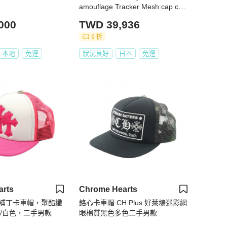
amouflage Tracker Mesh cap cott
on Black Multicolor Used mens
000
TWD 39,936
9 折
本地
免運
狀況良好
日本
免運
arts
Chrome Hearts
S補丁卡車帽，聚酯纖
鉻心卡車帽 CH Plus 好萊塢迷彩網
紅/白色，二手男款
眼棉質黑色多色二手男款