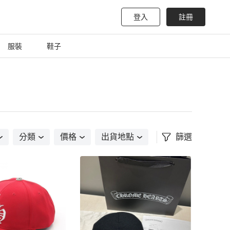
登入
註冊
服裝
鞋子
分類
價格
出貨地點
篩選