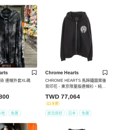
arts
Chrome Hearts
染 連帽外套XL碼
CHROME HEARTS 馬蹄鐵圖案後
背印花 - 東京限量版連帽衫，純棉
材質，黑色，二手男款
800
TWD 77,064
9 折
本地
免運
狀況良好
日本
免運