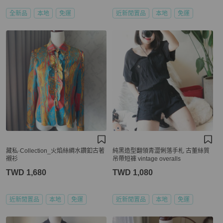
全新品
本地
免運
近新閒置品
本地
免運
藏私·Collection_火焰絲綢水鑽釦古著
純黑造型翻領青澀俐落手札 古董絲質
襯衫
吊帶短褲 vintage overalls
TWD 1,680
TWD 1,080
近新閒置品
本地
免運
近新閒置品
本地
免運