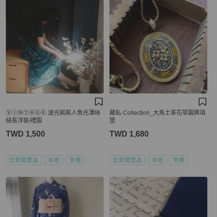
ⓋⒾⓃⓉⒶⒼⒺ 波光粼粼人魚光澤絲
藏私·Collection_大馬士革花草圓牌項
絨長洋裝/禮服
墜
TWD 1,500
TWD 1,680
近新閒置品
本地
免運
近新閒置品
本地
免運