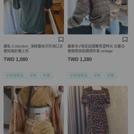
藏私·Collection_深綠蕾絲方形領口古
藕紫灰V領宮廷圖騰青澀時光 古董古
著短袖針織上衣
著棉質排釦開襟外套 vintage
TWD 1,080
TWD 1,280
近新閒置品
本地
免運
近新閒置品
本地
免運