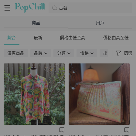
古著
商品
用戶
綜合
最新
價格由低至高
價格由高至低
優惠商品
品牌
分類
價格
出貨地點
篩選