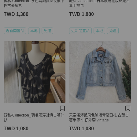
藏私·Collection_多色塊純真絲長袖中
藏私·Collection_日本繽紛花紋錦織古
性古著襯衫
董手提包
TWD 1,380
TWD 1,880
近新閒置品
本地
免運
近新閒置品
本地
免運
藏私·Collection_羽毛兩穿針織古著外
天空淺海藍刷色破壞青澀日札 古董古
衫
著單寧 牛仔外套 vintage
TWD 1,080
TWD 1,080