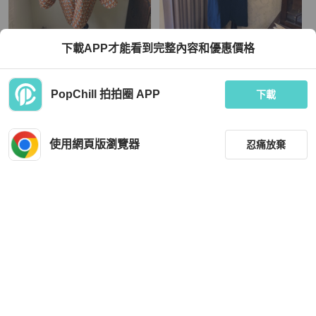
下載APP才能看到完整內容和優惠價格
藏私·Collection_棕色幾何小圖古著羽
藏私·Collection_海軍深藍純毛古著大
織
衣
TWD 1,580
TWD 4,080
PopChill 拍拍圈 APP
下載
狀況良好
本地
免運
近新閒置品
本地
免運
使用網頁版瀏覽器
忍痛放棄
篩選
重設
品牌
分類