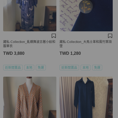
藏私·Collection_亂蝶舞波古著小紋和
藏私·Collection_大馬士革和風竹葉項
服單衣
墜
TWD 3,880
TWD 1,280
近新閒置品
本地
免運
近新閒置品
本地
免運