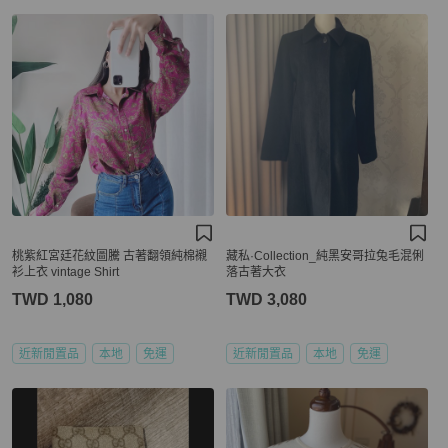
桃紫紅宮廷花紋圖騰 古著翻領純棉襯
藏私·Collection_純黑安哥拉兔毛混俐
衫上衣 vintage Shirt
落古著大衣
TWD 1,080
TWD 3,080
近新閒置品
本地
免運
近新閒置品
本地
免運