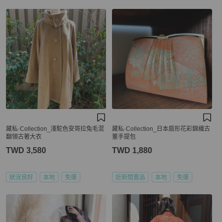
藏私·Collection_淺駝色安哥拉兔毛混
藏私·Collection_日本扇形花彩錦織古
翻領古著大衣
董手提包
TWD 3,580
TWD 1,880
狀況良好
本地
免運
近新閒置品
本地
免運