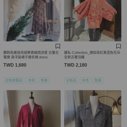
髒粉色雍容亮絨華貴繪雨流星 古董古
藏私·Collection_總絞染紅黃混色花朵
著連 身洋装裙子連衣裙 dress
全新古著羽織
TWD 1,680
TWD 2,180
近新閒置品
本地
免運
全新品
本地
免運