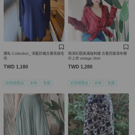
藏私·Collection_ 深藍針織古著長版毛
暗深紅極美滿版刺繡 古著亮面滑布襯
衣
衫上衣 vintage Shirt
TWD 1,180
TWD 1,280
近新閒置品
本地
免運
近新閒置品
本地
免運