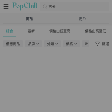
古著
商品
用戶
綜合
最新
價格由低至高
價格由高至低
優惠商品
品牌
分類
價格
出貨地點
篩選