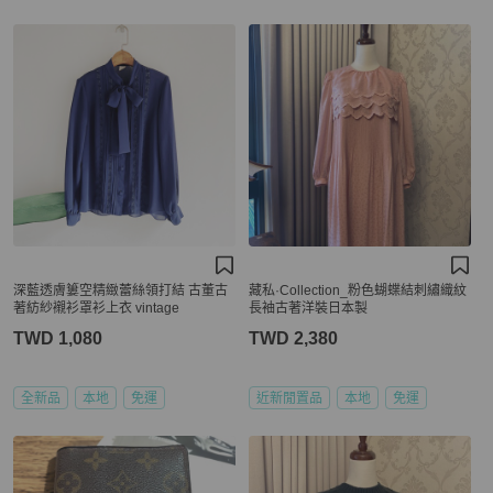
深藍透膚簍空精緻蕾絲領打結 古董古
藏私·Collection_粉色蝴蝶結刺繡織紋
著紡紗襯衫罩衫上衣 vintage
長袖古著洋裝日本製
TWD 1,080
TWD 2,380
全新品
本地
免運
近新閒置品
本地
免運