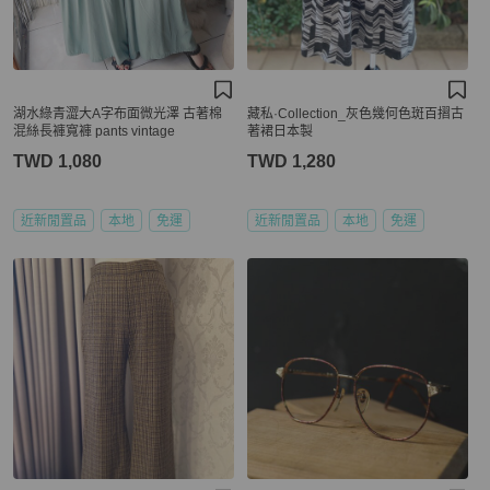
湖水綠青澀大A字布面微光澤 古著棉
藏私·Collection_灰色幾何色斑百摺古
混絲長褲寬褲 pants vintage
著裙日本製
TWD 1,080
TWD 1,280
近新閒置品
本地
免運
近新閒置品
本地
免運