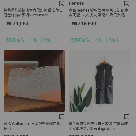
Hermès
經典黑豹紋搖滾青春電幻物語 古董古
真品 hermes 愛馬仕 金剛色 C刻 記事
著金絲 絨A字裙skirt vintage
本 可當 卡夾 皮夾 筆記本 活頁夾 名片
夾 信用卡卡夾 卡包
TWD 1,080
TWD 19,800
近新閒置品
本地
免運
近新閒置品
本地
免運
藏私·Collection_日本銀霞錦織古董手
墨黑東方特務神秘末日放映 古董真皮
提包
羊皮革連身洋裝vintage dress