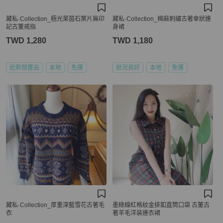
藏私·Collection_極光萊茵石葉片無印
藏私·Collection_棉麻刺繡古著傘狀連
記古董戒指
身裙
TWD 1,280
TWD 1,180
近新閒置品
本地
免運
狀況良好
本地
免運
藏私·Collection_厚重深藍雪花古著毛
墨綠線紅格紋金排釦直筒口袋 古董古
衣
著羊毛洋装連衣裙