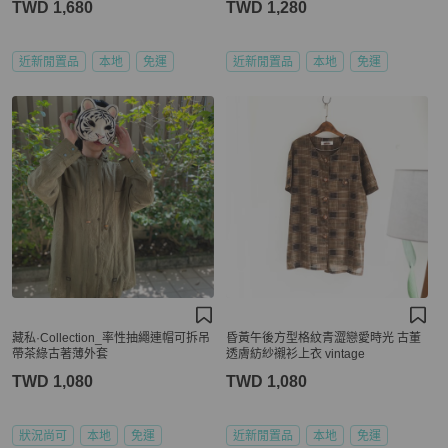
TWD 1,680
TWD 1,280
近新閒置品
本地
免運
近新閒置品
本地
免運
藏私·Collection_率性抽繩連帽可拆吊
昏黃午後方型格紋青澀戀愛時光 古董
帶茶綠古著薄外套
透膚紡紗襯衫上衣 vintage
TWD 1,080
TWD 1,080
狀況尚可
本地
免運
近新閒置品
本地
免運