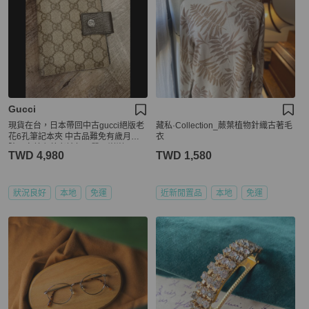
Gucci
現貨在台，日本帶回中古gucci絕版老
藏私·Collection_蕨葉植物針織古著毛
花6孔筆記本夾 中古品難免有歲月痕
衣
跡，完美主義者請勿下單，謝謝
TWD 4,980
TWD 1,580
狀況良好
本地
免運
近新閒置品
本地
免運