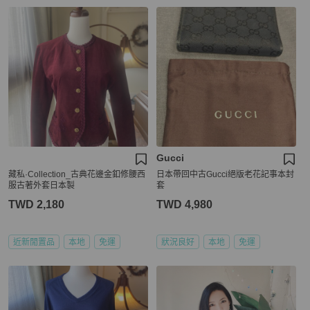
Gucci
藏私·Collection_古典花邊金釦修腰西
日本帶回中古Gucci絕版老花記事本封
服古著外套日本製
套
TWD 2,180
TWD 4,980
近新閒置品
本地
免運
狀況良好
本地
免運