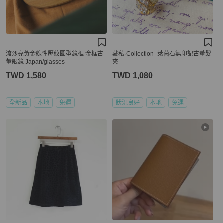
流沙亮黃金線性壓紋圓型鏡框 金框古
藏私·Collection_萊茵石無印記古董髮
董眼鏡 Japan/glasses
夾
TWD 1,580
TWD 1,080
全新品
本地
免運
狀況良好
本地
免運