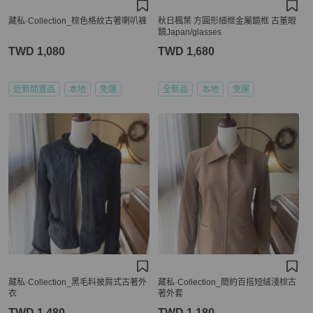
藏私·Collection_棕色格紋古著喇叭褲
秋日楓葉 方圓形細框金屬鏡框 古董眼
鏡Japan/glasses
TWD 1,080
TWD 1,680
近新閒置品
本地
免運
全新品
本地
免運
藏私·Collection_黑毛料披肩式古著外
藏私·Collection_簡約百搭短絨淺棕古
衣
著外套
TWD 1,480
TWD 1,180