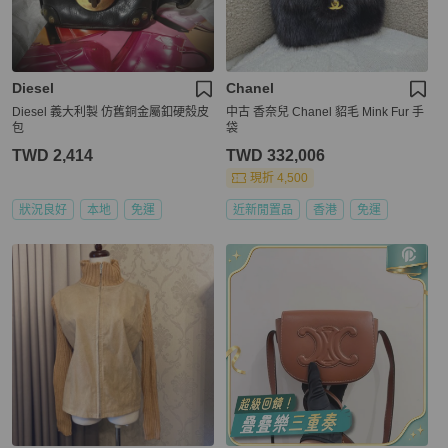
Diesel
Chanel
Diesel 義大利製 仿舊銅金屬釦硬殼皮
中古 香奈兒 Chanel 貂毛 Mink Fur 手
包
袋
TWD 2,414
TWD 332,006
現折 4,500
狀況良好
本地
免運
近新閒置品
香港
免運