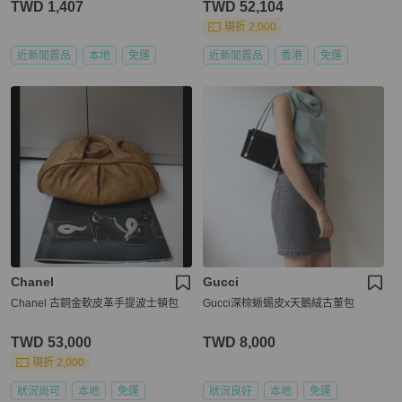
TWD 1,407
TWD 52,104
現折 2,000
近新閒置品
本地
免運
近新閒置品
香港
免運
Chanel
Gucci
Chanel 古銅金軟皮革手提波士頓包
Gucci深棕蜥蜴皮x天鵝絨古董包
TWD 53,000
TWD 8,000
現折 2,000
狀況尚可
本地
免運
狀況良好
本地
免運