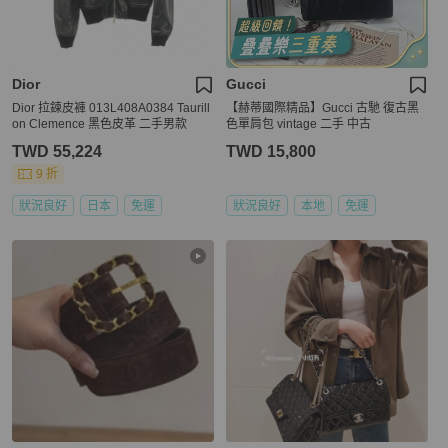
Dior
Gucci
Dior 拉鍊皮褲 013L408A0384 Taurill
【赫蒂國際精品】Gucci 古馳 復古黑
on Clemence 黑色皮革 二手男款
色單肩包 vintage 二手 中古
TWD 55,224
TWD 15,800
9 折
狀況良好
日本
免運
狀況良好
本地
免運