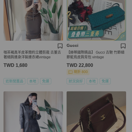
Gucci
咖茶褐真羊皮革簡約立體剪裁 古董古
【赫蒂國際精品】 Gucci 古馳 竹節細
著細肩連身洋裝連衣裙vintage
節鴕鳥皮肩背包 vintage
TWD 1,680
TWD 22,800
現折 800
近新閒置品
本地
免運
狀況良好
本地
免運