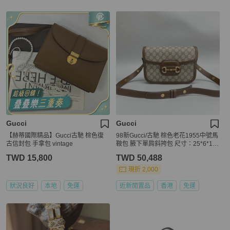
Gucci
Gucci
【赫蒂國際精品】Gucci古馳 棕色復
98新Gucci/古馳 棕色老花1955中號馬
古信封包 手拿包 vintage
鞍包 腋下單肩斜挎包 尺寸：25*6*15c
m
TWD 15,800
TWD 50,488
現折 2,000
狀況良好
本地
免運
近新閒置品
香港
免運