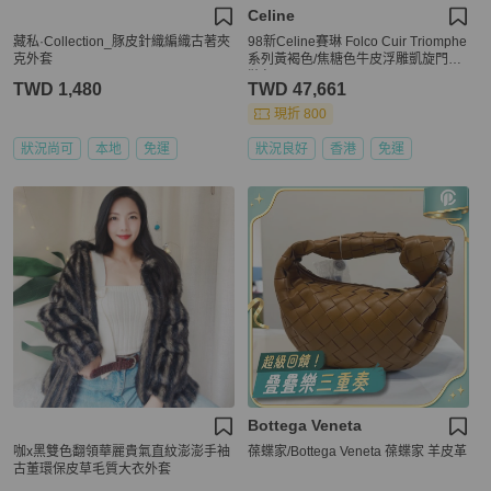
Celine
藏私·Collection_豚皮針織編織古著夾
98新Celine賽琳 Folco Cuir Triomphe
克外套
系列黃褐色/焦糖色牛皮浮雕凱旋門馬
鞍包
TWD 1,480
TWD 47,661
現折 800
狀況尚可
本地
免運
狀況良好
香港
免運
Bottega Veneta
咖x黑雙色翻領華麗貴氣直紋澎澎手袖
葆蝶家/Bottega Veneta 葆蝶家 羊皮革
古董環保皮草毛質大衣外套