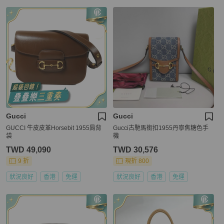
Gucci
Gucci
GUCCI 牛皮皮革Horsebit 1955肩背
Gucci古馳馬銜扣1955丹寧焦糖色手
袋
機
TWD 49,090
TWD 30,576
9 折
現折 800
狀況良好
香港
免運
狀況良好
香港
免運