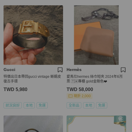
Gucci
Hermès
特價出日本帶回gucci vintage 蜥蜴皮
愛馬仕hermes 絲巾短夾 2024年6🈷️
復古手環
票 🇹🇼專櫃 gold金剛色❤️
TWD 5,980
TWD 58,000
現折 2,000
狀況良好
本地
免運
全新品
本地
免運