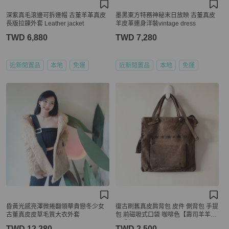
深紫真毛滾邊可拆連帽 古董羊革真皮
墨黑東方特務神秘末日放映 古董真皮
長版拉鍊外套 Leather jacket
羊皮革連身洋裝vintage dress
TWD 6,880
TWD 7,280
近新閒置品
本地
免運
近新閒置品
本地
免運
昏黃光感亮澤微捲翻領華貴戀冬少女
復古刷舊真皮肩背包 皮件 側背包 手提
古董真皮皮草毛質大衣外套
包 前磁吸式口袋 咖啡色【壽司羊羊】
二手包
TWD 12,280
TWD 2,500