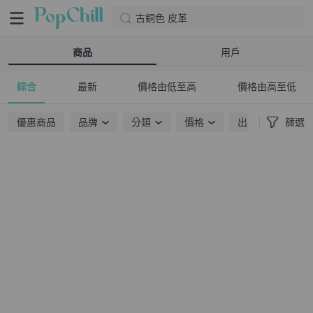
古銅色 皮革
商品
用戶
綜合
最新
價格由低至高
價格由高至低
優惠商品
品牌
分類
價格
出貨地點
篩選