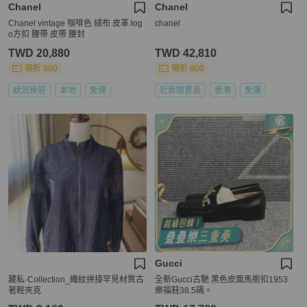
Chanel
Chanel
Chanel vintage 咖啡色 絨布 皮革 log
chanel
o方扣 腰帶 皮帶 腰封
TWD 20,880
TWD 42,810
現折 800
現折 800
狀況良好
本地
免運
近新閒置品
香港
免運
Gucci
藏私·Collection_織紋拼接罕見材質古
全新Gucci古馳 黑色皮面馬銜扣1953
著輕夾克
樂福鞋38.5碼。