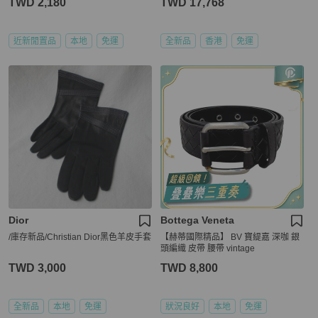
TWD 2,180
TWD 17,768
近新閒置品
本地
免運
全新品
香港
免運
Dior
Bottega Veneta
/庫存新品/Christian Dior黑色羊皮手套
【赫蒂國際精品】 BV 寶緹嘉 深咖 銀
頭編織 皮帶 腰帶 vintage
TWD 3,000
TWD 8,800
全新品
本地
免運
狀況良好
本地
免運