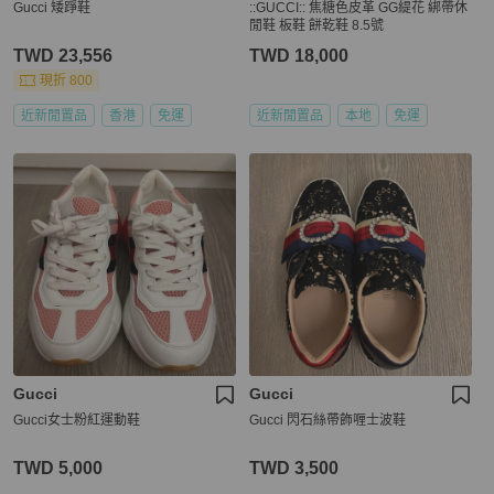
Gucci 矮踭鞋
::GUCCI:: 焦糖色皮革 GG緹花 綁帶休
閒鞋 板鞋 餅乾鞋 8.5號
TWD 23,556
TWD 18,000
現折 800
近新閒置品
香港
免運
近新閒置品
本地
免運
Gucci
Gucci
Gucci女士粉紅運動鞋
Gucci 閃石絲帶飾喱士波鞋
TWD 5,000
TWD 3,500