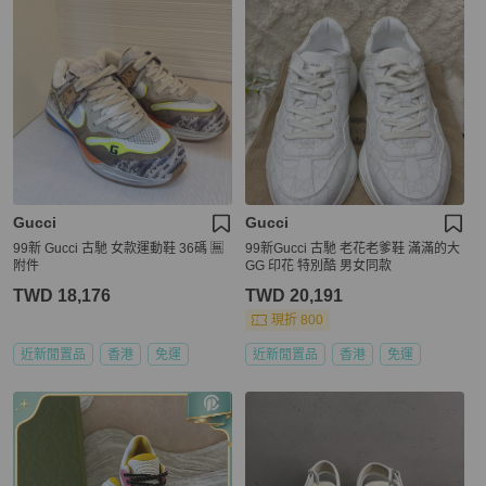
Gucci
Gucci
99新 Gucci 古馳 女款運動鞋 36碼 🈚
99新Gucci 古馳 老花老爹鞋 滿滿的大
附件
GG 印花 特別酷 男女同款
TWD 18,176
TWD 20,191
現折 800
近新閒置品
香港
免運
近新閒置品
香港
免運