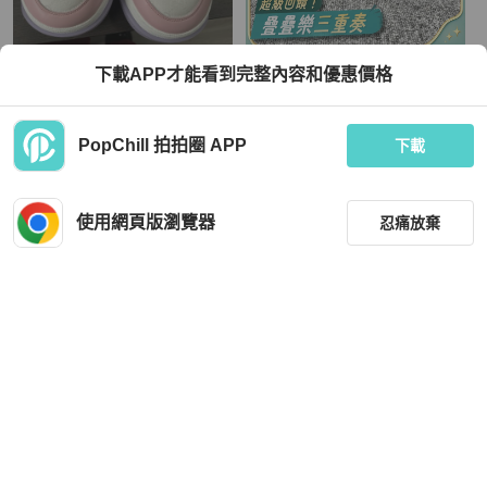
Gucci
Gucci
下載APP才能看到完整內容和優惠價格
全新❤️ 古馳 粉紫配色胖丁38碼
閒置新Gucci 古馳 烏木色老花銀色馬
銜扣樂福鞋41碼 🧡
TWD 28,273
TWD 16,964
PopChill 拍拍圈 APP
下載
現折 800
近新閒置品
香港
免運
全新品
香港
免運
使用網頁版瀏覽器
忍痛放棄
篩選
重設
品牌
分類
Gucci
Gucci