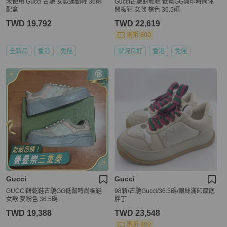
未使用 Gucci 古馳 女款運動鞋 36碼
Gucci古馳餅乾鞋 低幫GG滿印時尚休
配盒
閒板鞋 女款 棕色 36.5碼
TWD 19,792
TWD 22,619
現折 800
全新品
香港
免運
狀況良好
香港
免運
Gucci
Gucci
GUCCI餅乾鞋古馳GG低幫時尚板鞋
98新/古馳Gucci/36.5碼/銀絲滿印厚底
女款 麥粉色 36.5碼
胖丁
TWD 19,388
TWD 23,548
現折 800