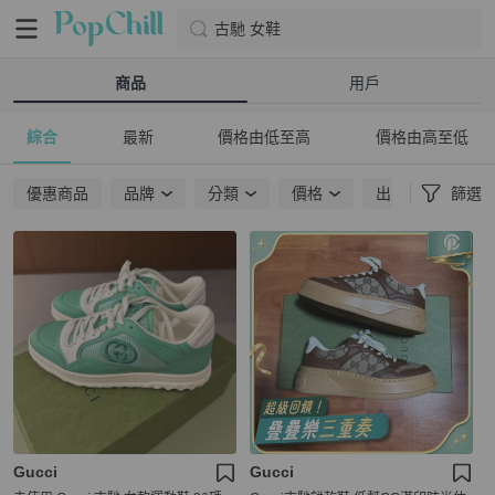
古馳 女鞋
商品
用戶
綜合
最新
價格由低至高
價格由高至低
優惠商品
品牌
分類
價格
出貨地點
篩選
Gucci
Gucci