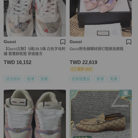
Gucci
Gucci
【Gucci古馳】5碼/39.5碼 白色字母刺
Gucci粉色蝴蝶结铆钉粗跟高跟鞋
繡 鴛鴦餅乾鞋 穿過幾次
TWD 16,152
TWD 22,619
現折 800
狀況良好
香港
免運
近新閒置品
香港
免運