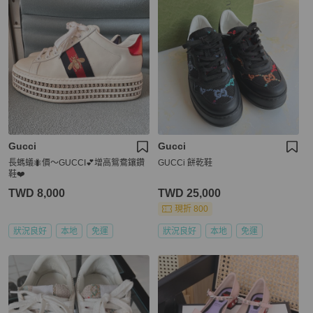
Gucci
Gucci
長螞蟻🐜價～GUCCI💕增高鴛鴦鑲鑽
GUCCi 餅乾鞋
鞋❤️
TWD 8,000
TWD 25,000
現折 800
狀況良好
本地
免運
狀況良好
本地
免運