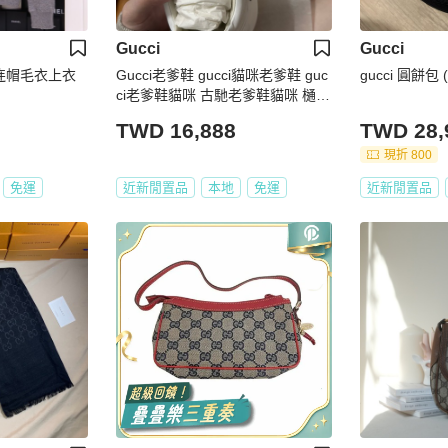
Gucci
Gucci
织连帽毛衣上衣
Gucci老爹鞋 gucci貓咪老爹鞋 guc
gucci 圓餅
ci老爹鞋貓咪 古馳老爹鞋貓咪 樋口
裕子
TWD 16,888
TWD 28,
現折 800
免運
近新閒置品
本地
免運
近新閒置品