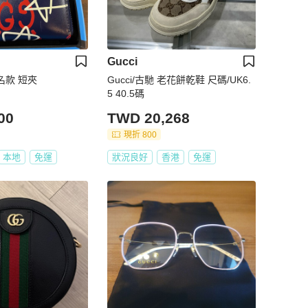
Gucci
聯名款 短夾
Gucci/古馳 老花餅乾鞋 尺碼/UK6.
5 40.5碼
00
TWD 20,268
現折 800
本地
免運
狀況良好
香港
免運