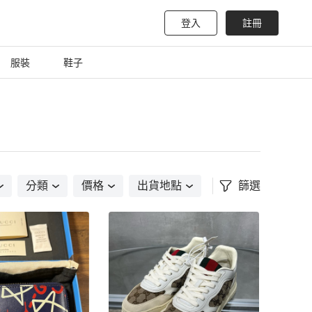
登入
註冊
服裝
鞋子
分類
價格
出貨地點
篩選