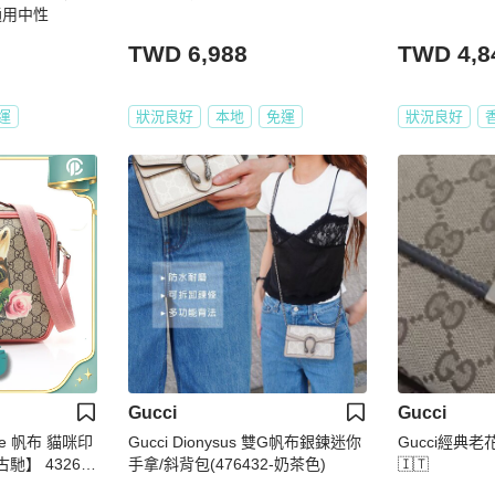
通用中性
TWD 6,988
TWD 4,8
運
狀況良好
本地
免運
狀況良好
Gucci
Gucci
me 帆布 貓咪印
Gucci Dionysus 雙G帆布銀鍊迷你
Gucci經典
古馳】 43268
手拿/斜背包(476432-奶茶色)
🇮🇹