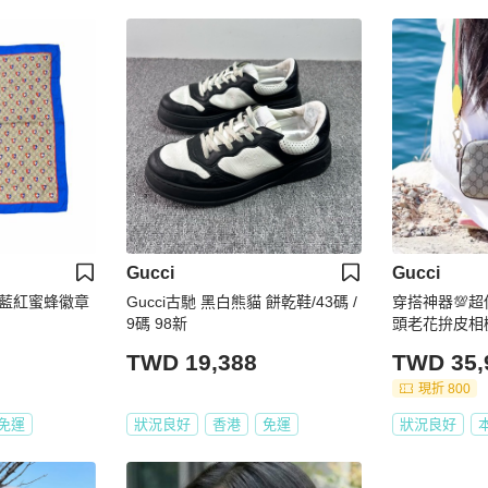
Gucci
Gucci
EME藍紅蜜蜂徽章
Gucci古馳 黑白熊貓 餅乾鞋/43碼 /
穿搭神器💯超低價
9碼 98新
頭老花拚皮相
TWD 19,388
TWD 35,
現折 800
免運
狀況良好
香港
免運
狀況良好