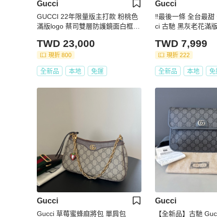
Gucci
Gucci
GUCCI 22年限量版主打款 粉桃色
‼️最後一條 全台最甜 
滿版logo 蔡司雙層防護鏡面白框造
ci 古馳 黑灰老花
型雪鏡
TWD 23,000
TWD 7,999
現折 800
現折 222
全新品
本地
免運
全新品
本地
免
Gucci
Gucci
Gucci 草莓蜜蜂麻將包 單肩包
【全新品】古馳 Guc