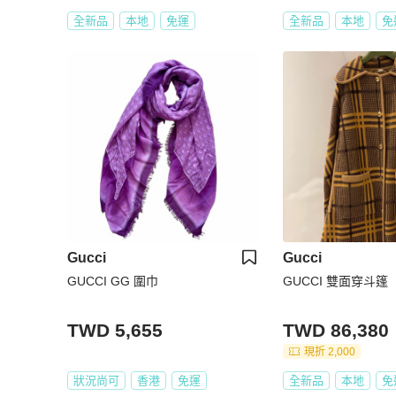
全新品
本地
免運
全新品
本地
免
Gucci
Gucci
GUCCI GG 圍巾
GUCCI 雙面穿斗篷
TWD 5,655
TWD 86,380
現折 2,000
狀況尚可
香港
免運
全新品
本地
免