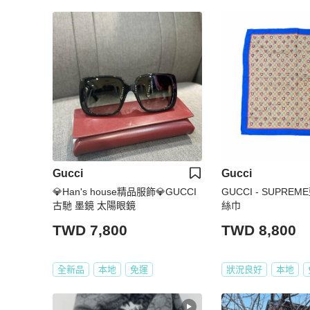
Gucci
Gucci
💎Han's house精品服飾💎GUCCI
GUCCI - SUPR
古馳 墨鏡 太陽眼鏡
絲巾
TWD 7,800
TWD 8,800
全新品
本地
免運
狀況良好
本地