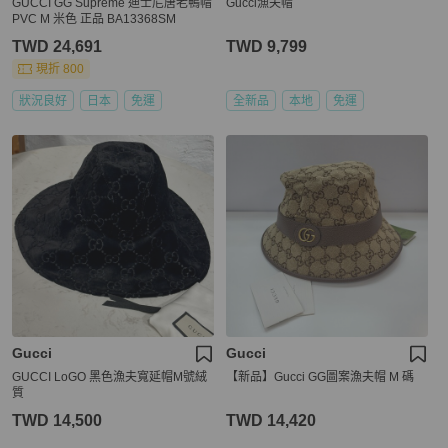
GUCCI GG Supreme 迪士尼唐老鴨帽
Gucci漁夫帽
PVC M 米色 正品 BA13368SM
TWD 24,691
TWD 9,799
現折 800
狀況良好
日本
免運
全新品
本地
免運
Gucci
Gucci
GUCCI LoGO 黑色漁夫寬延帽M號絨
【新品】Gucci GG圖案漁夫帽 M 碼
質
TWD 14,500
TWD 14,420