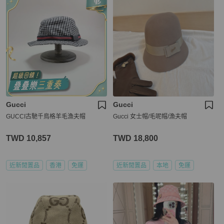
Gucci
Gucci
GUCCI古馳千鳥格羊毛漁夫帽
Gucci 女士帽/毛呢帽/漁夫帽
TWD 10,857
TWD 18,800
近新閒置品
香港
免運
近新閒置品
本地
免運