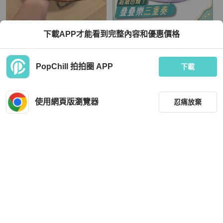
Gucci
Gucci
下載APP才能看到完整內容和優惠價格
Gucci 藍色牛仔布漁夫帽
GUCCI粉紫色緹花大LOGO混紡漁夫
帽730336
TWD 7,917
TWD 8,999
PopChill 拍拍圈 APP
下載
近新閒置品
香港
免運
近新閒置品
本地
免運
使用網頁版瀏覽器
忍痛放棄
篩選
重設
品牌
分類
Gucci
Gucci