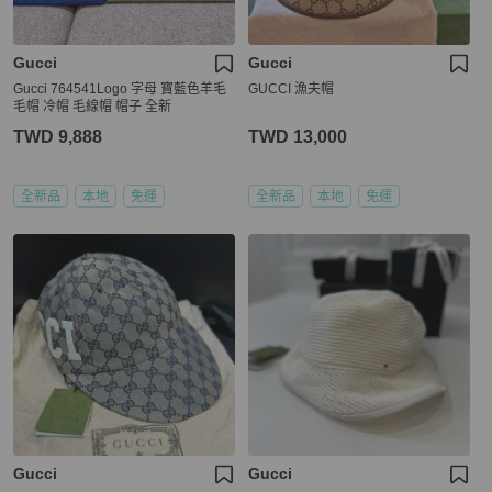
Gucci
Gucci
Gucci 764541Logo 字母 寶藍色羊毛
GUCCI 漁夫帽
毛帽 冷帽 毛線帽 帽子 全新
TWD 9,888
TWD 13,000
全新品
本地
免運
全新品
本地
免運
Gucci
Gucci