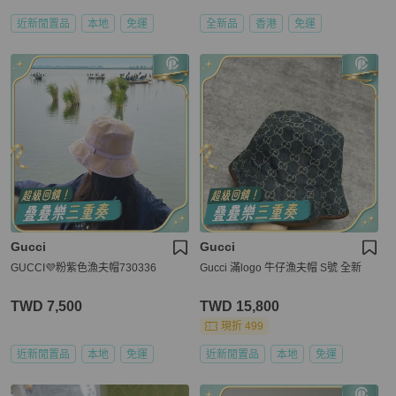
近新閒置品
本地
免運
全新品
香港
免運
Gucci
Gucci
GUCCI💜粉紫色漁夫帽730336
Gucci 滿logo 牛仔漁夫帽 S號 全新
TWD 7,500
TWD 15,800
現折 499
近新閒置品
本地
免運
近新閒置品
本地
免運